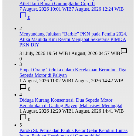
Atlet Ikuti Bupati Gunungkidul Cup III
7 August, 2026 10:01 WIB
7 August, 2026 12:24 WIB
0
2
Menyandang Julukan “Barbie” PKN pada Pemilu 2024,
Atika Maulida Kini Resmi Menjabat Sekretaris PIMDA
PKN DIY
31 July, 2026 19:54 WIB
1 August, 2026 04:57 WIB
0
3
Empat Orang Terluka dalam Kecelakaan Beruntun Tiga
Sepeda Motor di Paliyan
1 August, 2026 11:02 WIB
1 August, 2026 14:42 WIB
0
4
Diduga Kurang Konsentrasi, Dua Sepeda Motor
Bertabrakan di Gading Playen, Mahasiswi Meninggal
1 August, 2026 12:29 WIB
1 August, 2026 14:41 WIB
0
5
Paroki St. Petrus dan Paulus Kelor Gelar Kenduri Lintas
Iman, Perkuat Kerukunan di Gunungkidul