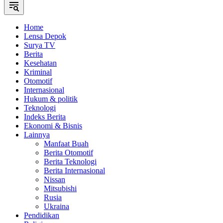
Home
Lensa Depok
Surya TV
Berita
Kesehatan
Kriminal
Otomotif
Internasional
Hukum & politik
Teknologi
Indeks Berita
Ekonomi & Bisnis
Lainnya
Manfaat Buah
Berita Otomotif
Berita Teknologi
Berita Internasional
Nissan
Mitsubishi
Rusia
Ukraina
Pendidikan