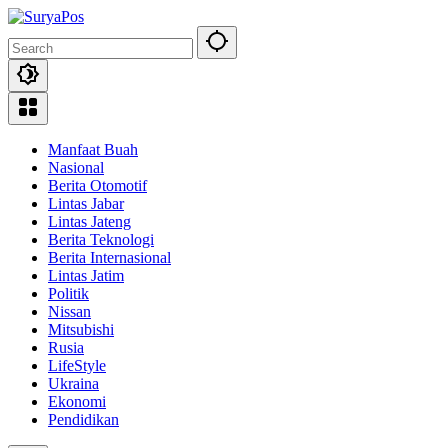
Skip
to
content
Manfaat Buah
Nasional
Berita Otomotif
Lintas Jabar
Lintas Jateng
Berita Teknologi
Berita Internasional
Lintas Jatim
Politik
Nissan
Mitsubishi
Rusia
LifeStyle
Ukraina
Ekonomi
Pendidikan