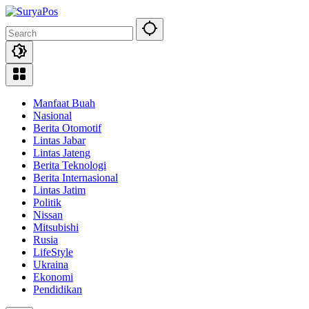
Skip
to
content
Manfaat Buah
Nasional
Berita Otomotif
Lintas Jabar
Lintas Jateng
Berita Teknologi
Berita Internasional
Lintas Jatim
Politik
Nissan
Mitsubishi
Rusia
LifeStyle
Ukraina
Ekonomi
Pendidikan