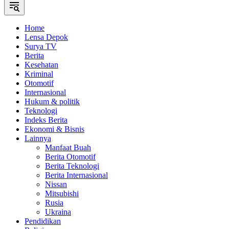
Home
Lensa Depok
Surya TV
Berita
Kesehatan
Kriminal
Otomotif
Internasional
Hukum & politik
Teknologi
Indeks Berita
Ekonomi & Bisnis
Lainnya
Manfaat Buah
Berita Otomotif
Berita Teknologi
Berita Internasional
Nissan
Mitsubishi
Rusia
Ukraina
Pendidikan