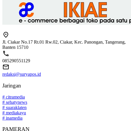
Jl. Ciakar No.17 Rt.01 Rw.02, Ciakar, Kec. Panongan, Tangerang,
Banten 15710
085290551129
redaksi@suryapos.id
Jaringan
# citramedia
# sehatynews
# suaraklaten
# mediakayu
# inamedia
PAMERAN