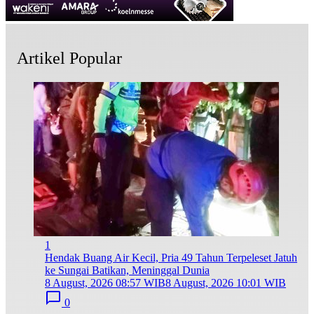
Artikel Popular
1
Hendak Buang Air Kecil, Pria 49 Tahun Terpeleset Jatuh
ke Sungai Batikan, Meninggal Dunia
8 August, 2026 08:57 WIB
8 August, 2026 10:01 WIB
0