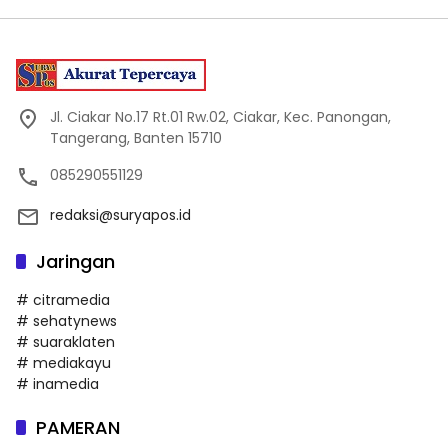
Jl. Ciakar No.17 Rt.01 Rw.02, Ciakar, Kec. Panongan,
Tangerang, Banten 15710
085290551129
redaksi@suryapos.id
Jaringan
# citramedia
# sehatynews
# suaraklaten
# mediakayu
# inamedia
PAMERAN