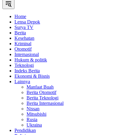
Home
Lensa Depok
Surya TV
Berita
Kesehatan
Kriminal
Otomotif
Internasional
Hukum & politik
Teknologi
Indeks Berita
Ekonomi & Bisnis
Lainnya
Manfaat Buah
Berita Otomotif
Berita Teknologi
Berita Internasional
Nissan
Mitsubishi
Rusia
Ukraina
Pendidikan