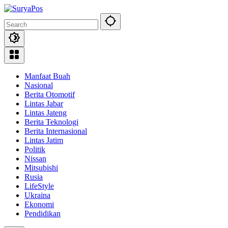
Skip
to
content
Manfaat Buah
Nasional
Berita Otomotif
Lintas Jabar
Lintas Jateng
Berita Teknologi
Berita Internasional
Lintas Jatim
Politik
Nissan
Mitsubishi
Rusia
LifeStyle
Ukraina
Ekonomi
Pendidikan