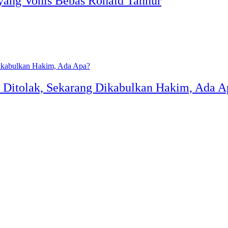
 yang Vonis Bebas Ronald Tannur
lu Ditolak, Sekarang Dikabulkan Hakim, Ada 