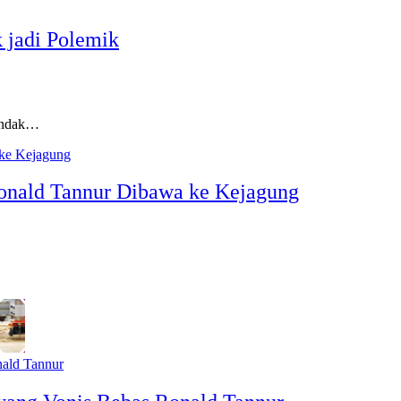
 jadi Polemik
indak…
Ronald Tannur Dibawa ke Kejagung
…