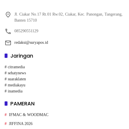
Jl. Ciakar No.17 Rt.01 Rw.02, Ciakar, Kec. Panongan, Tangerang,
Banten 15710
085290551129
redaksi@suryapos.id
Jaringan
# citramedia
# sehatynews
# suaraklaten
# mediakayu
# inamedia
PAMERAN
IFMAC & WOODMAC
JIFFINA 2026