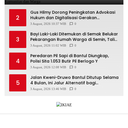
Gus Hilmy Dorong Peningkatan Advokasi
2
Hukum dan Digitalisasi Gerakan
Meningkatkan Kualitas PMII DIY
3 August, 2026 10:37 WIB
0
Bayi Laki-Laki Ditemukan di Semak Belukar
3
Pekarangan Rumah Warga di Semin, Tali
Pusar Masih Menempel
3 August, 2026 11:02 WIB
0
Peredaran Pil Sapi di Bantul Diungkap,
4
Polisi Sita 1.053 Butir Pil Berlogo Y
3 August, 2026 12:08 WIB
0
Jalan Kweni-Druwo Bantul Ditutup Selama
5
4 Bulan, Ini Jalur Alternatif bagi
Pengendara
3 August, 2026 13:46 WIB
0