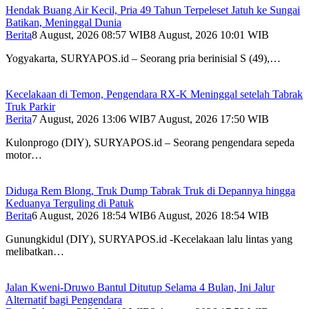
Hendak Buang Air Kecil, Pria 49 Tahun Terpeleset Jatuh ke Sungai
Batikan, Meninggal Dunia
Berita
8 August, 2026 08:57 WIB
8 August, 2026 10:01 WIB
Yogyakarta, SURYAPOS.id – Seorang pria berinisial S (49),…
Kecelakaan di Temon, Pengendara RX-K Meninggal setelah Tabrak
Truk Parkir
Berita
7 August, 2026 13:06 WIB
7 August, 2026 17:50 WIB
Kulonprogo (DIY), SURYAPOS.id – Seorang pengendara sepeda
motor…
Diduga Rem Blong, Truk Dump Tabrak Truk di Depannya hingga
Keduanya Terguling di Patuk
Berita
6 August, 2026 18:54 WIB
6 August, 2026 18:54 WIB
Gunungkidul (DIY), SURYAPOS.id -Kecelakaan lalu lintas yang
melibatkan…
Jalan Kweni-Druwo Bantul Ditutup Selama 4 Bulan, Ini Jalur
Alternatif bagi Pengendara