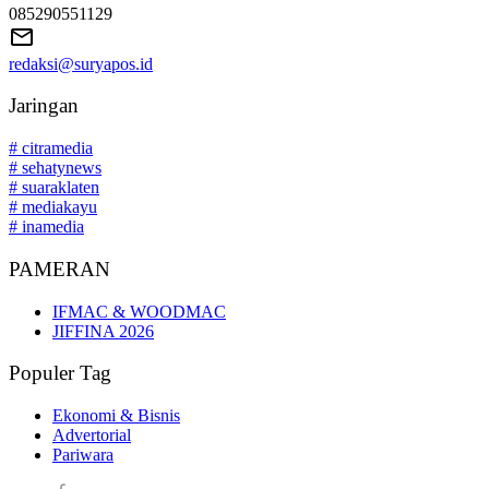
085290551129
redaksi@suryapos.id
Jaringan
# citramedia
# sehatynews
# suaraklaten
# mediakayu
# inamedia
PAMERAN
IFMAC & WOODMAC
JIFFINA 2026
Populer Tag
Ekonomi & Bisnis
Advertorial
Pariwara