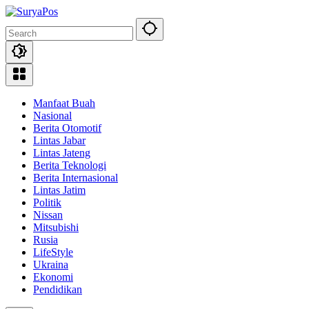
Skip
to
content
Manfaat Buah
Nasional
Berita Otomotif
Lintas Jabar
Lintas Jateng
Berita Teknologi
Berita Internasional
Lintas Jatim
Politik
Nissan
Mitsubishi
Rusia
LifeStyle
Ukraina
Ekonomi
Pendidikan