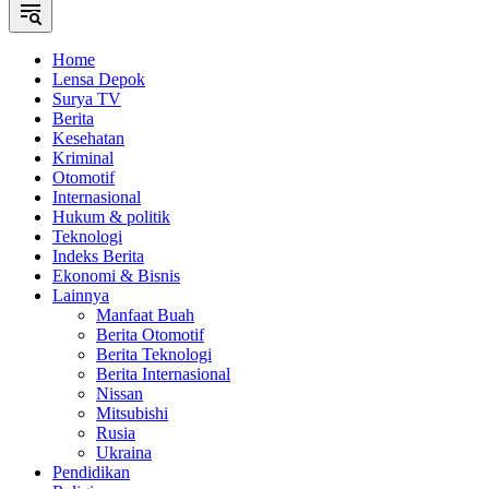
Home
Lensa Depok
Surya TV
Berita
Kesehatan
Kriminal
Otomotif
Internasional
Hukum & politik
Teknologi
Indeks Berita
Ekonomi & Bisnis
Lainnya
Manfaat Buah
Berita Otomotif
Berita Teknologi
Berita Internasional
Nissan
Mitsubishi
Rusia
Ukraina
Pendidikan