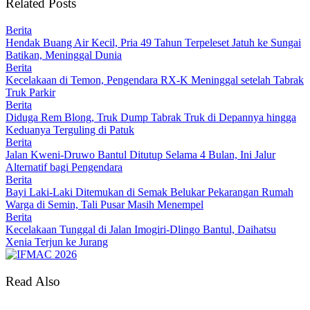
Related Posts
Berita
Hendak Buang Air Kecil, Pria 49 Tahun Terpeleset Jatuh ke Sungai
Batikan, Meninggal Dunia
Berita
Kecelakaan di Temon, Pengendara RX-K Meninggal setelah Tabrak
Truk Parkir
Berita
Diduga Rem Blong, Truk Dump Tabrak Truk di Depannya hingga
Keduanya Terguling di Patuk
Berita
Jalan Kweni-Druwo Bantul Ditutup Selama 4 Bulan, Ini Jalur
Alternatif bagi Pengendara
Berita
Bayi Laki-Laki Ditemukan di Semak Belukar Pekarangan Rumah
Warga di Semin, Tali Pusar Masih Menempel
Berita
Kecelakaan Tunggal di Jalan Imogiri-Dlingo Bantul, Daihatsu
Xenia Terjun ke Jurang
Read Also