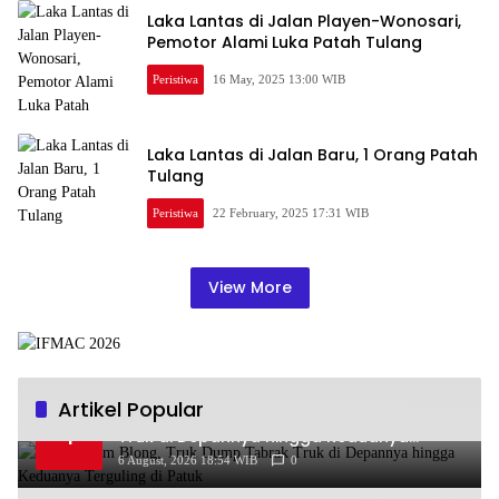
Laka Lantas di Jalan Playen-Wonosari,
Pemotor Alami Luka Patah Tulang
Peristiwa
16 May, 2025 13:00 WIB
Laka Lantas di Jalan Baru, 1 Orang Patah
Tulang
Peristiwa
22 February, 2025 17:31 WIB
View More
Artikel Popular
Diduga Rem Blong, Truk Dump Tabrak
1
Truk di Depannya hingga Keduanya
Terguling di Patuk
6 August, 2026 18:54 WIB
0