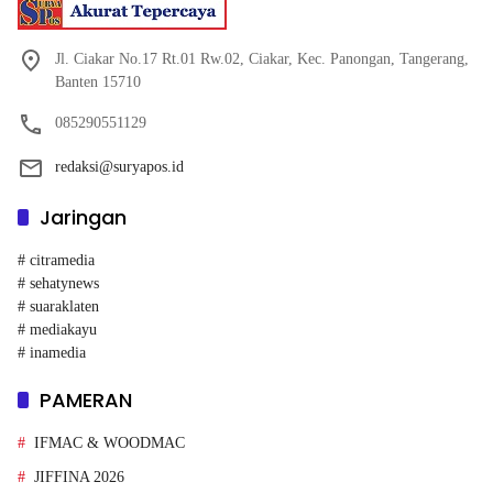
Jl. Ciakar No.17 Rt.01 Rw.02, Ciakar, Kec. Panongan, Tangerang,
Banten 15710
085290551129
redaksi@suryapos.id
Jaringan
# citramedia
# sehatynews
# suaraklaten
# mediakayu
# inamedia
PAMERAN
IFMAC & WOODMAC
JIFFINA 2026