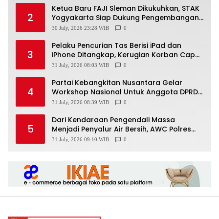
Ketua Baru FAJI Sleman Dikukuhkan, STAK
2
Yogyakarta Siap Dukung Pengembangan
Arung Jeram DIY
30 July, 2026 23:28 WIB
0
Pelaku Pencurian Tas Berisi iPad dan
3
iPhone Ditangkap, Kerugian Korban Capai
Rp25 Juta
31 July, 2026 08:03 WIB
0
Partai Kebangkitan Nusantara Gelar
4
Workshop Nasional Untuk Anggota DPRD
Kabupaten/Kota di Yogyakarta
31 July, 2026 08:39 WIB
0
Dari Kendaraan Pengendali Massa
5
Menjadi Penyalur Air Bersih, AWC Polres
Gunungkidul Bantu Warga Kekeringan
31 July, 2026 09:10 WIB
0