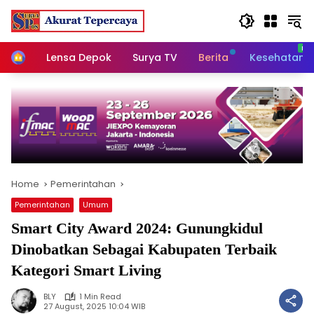
Skip
to
content
Home
Lensa Depok
Surya TV
Berita
Kesehatan
Home
Pemerintahan
Pemerintahan
Umum
Smart City Award 2024: Gunungkidul
Dinobatkan Sebagai Kabupaten Terbaik
Kategori Smart Living
BLY
1 Min Read
27 August, 2025 10:04 WIB