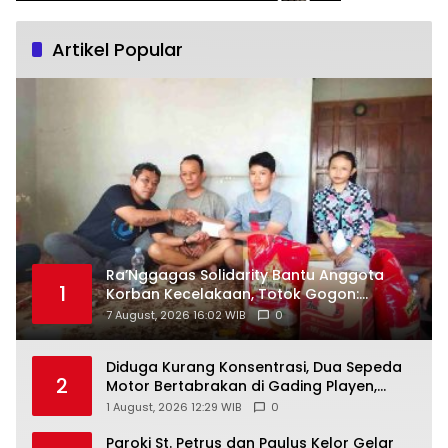
Artikel Popular
Ra’Nggagas Solidarity Bantu Anggota
1
Korban Kecelakaan, Totok Gogon:
Solidaritas Harus Jadi Tindakan Nyata
7 August, 2026 16:02 WIB
0
Diduga Kurang Konsentrasi, Dua Sepeda
2
Motor Bertabrakan di Gading Playen,
Mahasiswi Meninggal
1 August, 2026 12:29 WIB
0
Paroki St. Petrus dan Paulus Kelor Gelar