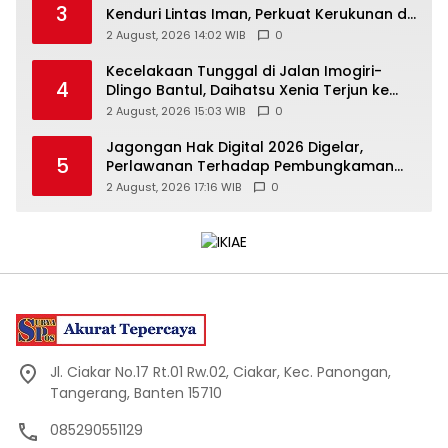
3
Kenduri Lintas Iman, Perkuat Kerukunan di
Gunungkidul
2 August, 2026 14:02 WIB
0
Kecelakaan Tunggal di Jalan Imogiri-
4
Dlingo Bantul, Daihatsu Xenia Terjun ke
Jurang
2 August, 2026 15:03 WIB
0
Jagongan Hak Digital 2026 Digelar,
5
Perlawanan Terhadap Pembungkaman
Media Digital
2 August, 2026 17:16 WIB
0
Jl. Ciakar No.17 Rt.01 Rw.02, Ciakar, Kec. Panongan,
Tangerang, Banten 15710
085290551129