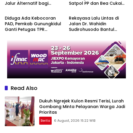
Jalur Alternatif bagi
Satpol PP dan Bea Cukai
Berita
Berita
Pengendara
Sita 76.220 Batang
Diduga Ada Kebocoran
Rekayasa Lalu Lintas di
PAD, Pemkab Gunungkidul
Jalan Dr. Wahidin
Ganti Petugas TPR
Sudirohusodo Bantul
Kemadang dengan 22 ASN
Berlaku Sabtu, Simak Jalur
Alternatifnya
Read Also
Dukuh Ngrejek Kulon Resmi Terisi, Lurah
Gombang Minta Pelayanan Warga Jadi
Prioritas
Berita
6 August, 2026 15:22 WIB