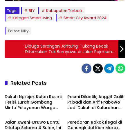
Tags:
BLY
Kabupaten Terbaik
Kategori Smart Living
Smart City Award 2024
Editor: Billy
Diduga Serangan Jantung, Tukang Becak
Ditemukan Tak Bernyawa di Jalan Pajeksan
Yogyakarta
Related Posts
Berita
Berita
Dukuh Ngrejek Kulon Resmi
Resmi Dilantik, Anggit Galih
Terisi, Lurah Gombang
Pribadi dan Arif Prabowo
Minta Pelayanan Warga
Jadi Dukuh di Kalurahan
Berita
Berita
Jadi Prioritas
Semugih
Jalan Kweni-Druwo Bantul
Peredaran Rokok Ilegal di
Ditutup Selama 4 Bulan, Ini
Gunungkidul Kian Marak,