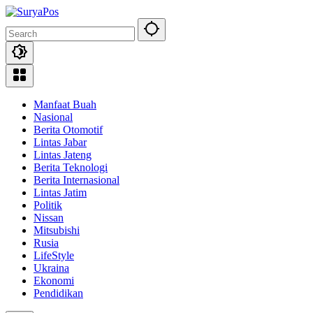
Skip
to
content
Manfaat Buah
Nasional
Berita Otomotif
Lintas Jabar
Lintas Jateng
Berita Teknologi
Berita Internasional
Lintas Jatim
Politik
Nissan
Mitsubishi
Rusia
LifeStyle
Ukraina
Ekonomi
Pendidikan