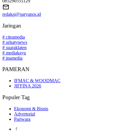
085290551129
redaksi@suryapos.id
Jaringan
# citramedia
# sehatynews
# suaraklaten
# mediakayu
# inamedia
PAMERAN
IFMAC & WOODMAC
JIFFINA 2026
Populer Tag
Ekonomi & Bisnis
Advertorial
Pariwara