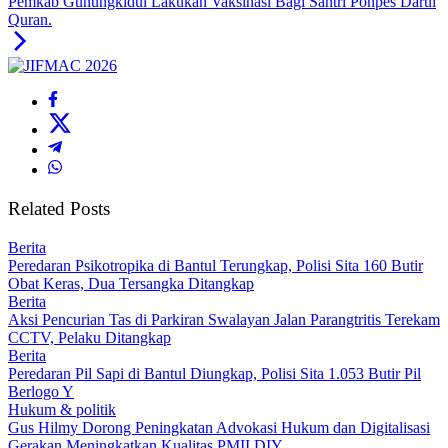
Pemkab Gunungkidul Lakukan Vaksinasi Bagi Santri Ponpes Darul
Quran.
Related Posts
Berita
Peredaran Psikotropika di Bantul Terungkap, Polisi Sita 160 Butir
Obat Keras, Dua Tersangka Ditangkap
Berita
Aksi Pencurian Tas di Parkiran Swalayan Jalan Parangtritis Terekam
CCTV, Pelaku Ditangkap
Berita
Peredaran Pil Sapi di Bantul Diungkap, Polisi Sita 1.053 Butir Pil
Berlogo Y
Hukum & politik
Gus Hilmy Dorong Peningkatan Advokasi Hukum dan Digitalisasi
Gerakan Meningkatkan Kualitas PMII DIY