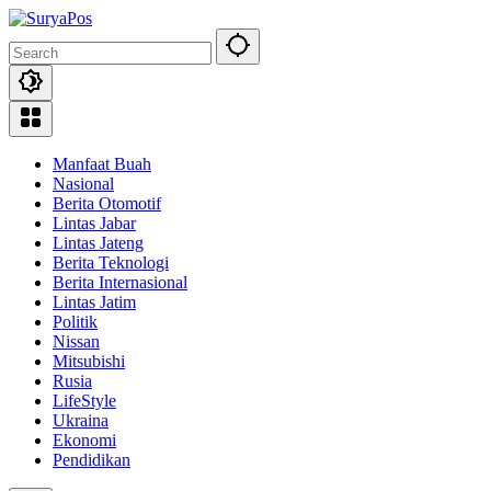
Skip
to
content
Manfaat Buah
Nasional
Berita Otomotif
Lintas Jabar
Lintas Jateng
Berita Teknologi
Berita Internasional
Lintas Jatim
Politik
Nissan
Mitsubishi
Rusia
LifeStyle
Ukraina
Ekonomi
Pendidikan