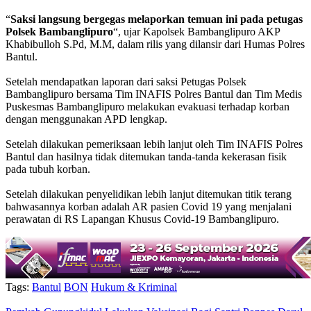
“
Saksi
langsung
bergegas
melaporkan
temuan
ini
pada
petugas
Polsek
Bambanglipuro
“, ujar Kapolsek Bambanglipuro AKP
Khabibulloh S.Pd, M.M, dalam rilis yang dilansir dari Humas Polres
Bantul.
Setelah mendapatkan laporan dari saksi Petugas Polsek
Bambanglipuro bersama Tim INAFIS Polres Bantul dan Tim Medis
Puskesmas Bambanglipuro melakukan evakuasi terhadap korban
dengan menggunakan APD lengkap.
Setelah dilakukan pemeriksaan lebih lanjut oleh Tim INAFIS Polres
Bantul dan hasilnya tidak ditemukan tanda-tanda kekerasan fisik
pada tubuh korban.
Setelah dilakukan penyelidikan lebih lanjut ditemukan titik terang
bahwasannya korban adalah AR pasien Covid 19 yang menjalani
perawatan di RS Lapangan Khusus Covid-19 Bambanglipuro.
Tags:
Bantul
BON
Hukum & Kriminal