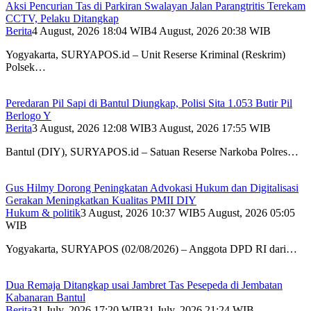
Aksi Pencurian Tas di Parkiran Swalayan Jalan Parangtritis Terekam
CCTV, Pelaku Ditangkap
Berita
4 August, 2026 18:04 WIB
4 August, 2026 20:38 WIB
Yogyakarta, SURYAPOS.id – Unit Reserse Kriminal (Reskrim)
Polsek…
Peredaran Pil Sapi di Bantul Diungkap, Polisi Sita 1.053 Butir Pil
Berlogo Y
Berita
3 August, 2026 12:08 WIB
3 August, 2026 17:55 WIB
Bantul (DIY), SURYAPOS.id – Satuan Reserse Narkoba Polres…
Gus Hilmy Dorong Peningkatan Advokasi Hukum dan Digitalisasi
Gerakan Meningkatkan Kualitas PMII DIY
Hukum & politik
3 August, 2026 10:37 WIB
5 August, 2026 05:05
WIB
Yogyakarta, SURYAPOS (02/08/2026) – Anggota DPD RI dari…
Dua Remaja Ditangkap usai Jambret Tas Pesepeda di Jembatan
Kabanaran Bantul
Berita
31 July, 2026 17:20 WIB
31 July, 2026 21:24 WIB