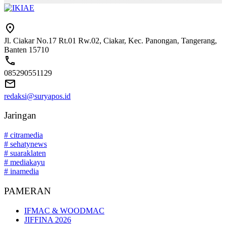
Jl. Ciakar No.17 Rt.01 Rw.02, Ciakar, Kec. Panongan, Tangerang,
Banten 15710
085290551129
redaksi@suryapos.id
Jaringan
# citramedia
# sehatynews
# suaraklaten
# mediakayu
# inamedia
PAMERAN
IFMAC & WOODMAC
JIFFINA 2026