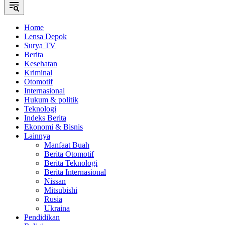
Home
Lensa Depok
Surya TV
Berita
Kesehatan
Kriminal
Otomotif
Internasional
Hukum & politik
Teknologi
Indeks Berita
Ekonomi & Bisnis
Lainnya
Manfaat Buah
Berita Otomotif
Berita Teknologi
Berita Internasional
Nissan
Mitsubishi
Rusia
Ukraina
Pendidikan