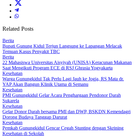
Related Posts
Berita
Bupati Gunung Kidul Terjun Langsung ke Lapangan Melacak
Temuan Kasus Penyakit TBC
Berita
22 Mahasiswa Universitas Aisyiyah (UNISA) Keracunan Makanan
Saat Mengikuti Program ECE di RSJ Ghrasia Yogyakarta
Kesehatan
Warga Gunungkidul Tak Perlu Lagi Jauh ke Jogja, RS Mata dr.
YAP Akan Bangun Klinik Utama di Semanu
Kesehatan
PMI Gunungkidul Gelar Acara Penghargaan Pendonor Darah
Sukarela
Kesehatan
Gelar Donor Darah bersama PMI dan DWP, BSKDN Kemendagri
Dorong Budaya Tanggap Darurat
Kesehatan
Pemkab Gunungkidul Gencar Cegah Stunting dengan Skrining
Kesehatan di Sekolah