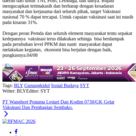
daerah dari unsur TNI, Polri, Lembaga, dan lainya.
Bupati
mengucapkan terimakasih dan berharap dengan kesadaran
masyarakat dan kerjasama dari seluruh pihak, target Vaksinasi
nasional 70 % dapat tercapai. Untuk capaian vaksinasi saat ini masih
pada kisaran 31%.
Dengan peran Pemda dan seluruh element masyarakat tentu sepakat
kedepannya vaksinasi terus dilakukan sehinga bisa berdampak
pada perubahan level PPKM dan nanti masyarakat dapat
melakukan kegiatan, ekonomi bisa berjalan dengan baik,
pungkasnya.04/08
Tags:
BLY
Gunungkidul
Sosial Budaya
SYT
Writer: BLY
Editor: SYT
PT Wanghort Pratama Lestari Dan Kodim 0730/GK Gelar
Vaksinasi Dan Pembagian Sembako.