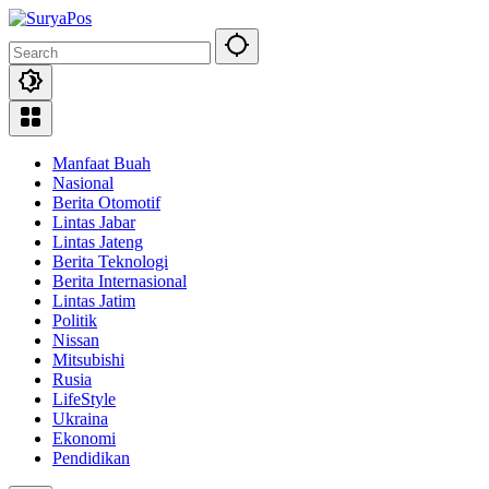
Skip
to
content
Manfaat Buah
Nasional
Berita Otomotif
Lintas Jabar
Lintas Jateng
Berita Teknologi
Berita Internasional
Lintas Jatim
Politik
Nissan
Mitsubishi
Rusia
LifeStyle
Ukraina
Ekonomi
Pendidikan