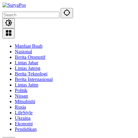
Skip
to
content
Manfaat Buah
Nasional
Berita Otomotif
Lintas Jabar
Lintas Jateng
Berita Teknologi
Berita Internasional
Lintas Jatim
Politik
Nissan
Mitsubishi
Rusia
LifeStyle
Ukraina
Ekonomi
Pendidikan