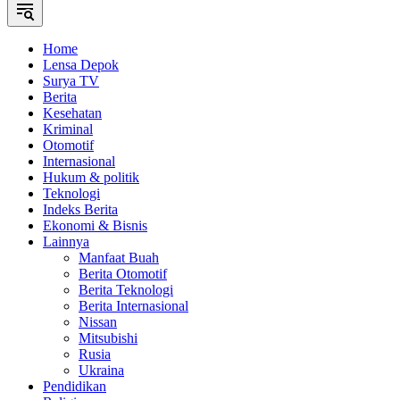
Home
Lensa Depok
Surya TV
Berita
Kesehatan
Kriminal
Otomotif
Internasional
Hukum & politik
Teknologi
Indeks Berita
Ekonomi & Bisnis
Lainnya
Manfaat Buah
Berita Otomotif
Berita Teknologi
Berita Internasional
Nissan
Mitsubishi
Rusia
Ukraina
Pendidikan