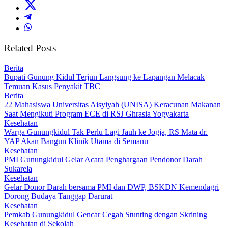
Related Posts
Berita
Bupati Gunung Kidul Terjun Langsung ke Lapangan Melacak
Temuan Kasus Penyakit TBC
Berita
22 Mahasiswa Universitas Aisyiyah (UNISA) Keracunan Makanan
Saat Mengikuti Program ECE di RSJ Ghrasia Yogyakarta
Kesehatan
Warga Gunungkidul Tak Perlu Lagi Jauh ke Jogja, RS Mata dr.
YAP Akan Bangun Klinik Utama di Semanu
Kesehatan
PMI Gunungkidul Gelar Acara Penghargaan Pendonor Darah
Sukarela
Kesehatan
Gelar Donor Darah bersama PMI dan DWP, BSKDN Kemendagri
Dorong Budaya Tanggap Darurat
Kesehatan
Pemkab Gunungkidul Gencar Cegah Stunting dengan Skrining
Kesehatan di Sekolah