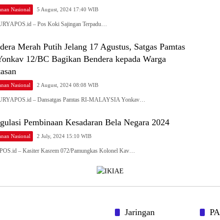
nan Nasional
5 August, 2024 17:40 WIB
SURYAPOS.id – Pos Koki Sajingan Terpadu…
dera Merah Putih Jelang 17 Agustus, Satgas Pamtas
Yonkav 12/BC Bagikan Bendera kepada Warga
tasan
nan Nasional
2 August, 2024 08:08 WIB
 SURYAPOS.id – Dansatgas Pamtas RI-MALAYSIA Yonkav…
Regulasi Pembinaan Kesadaran Bela Negara 2024
nan Nasional
2 July, 2024 15:10 WIB
POS.id – Kasiter Kasrem 072/Pamungkas Kolonel Kav…
Jaringan
P