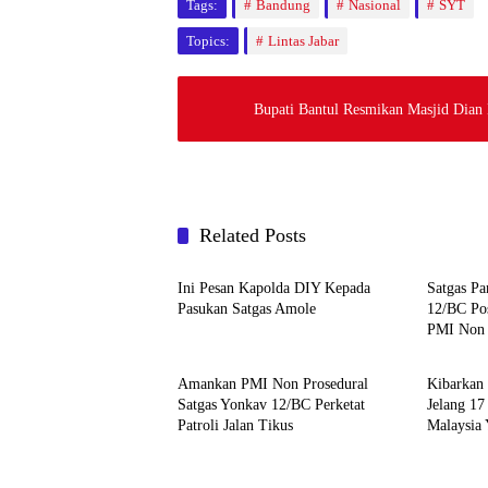
Tags:
Bandung
Nasional
SYT
Topics:
Lintas Jabar
Bupati Bantul Resmikan Masjid Dian 
Related Posts
Pertahanan & Keamanan Nasional
Pertaha
Ini Pesan Kapolda DIY Kepada
Satgas P
Pasukan Satgas Amole
12/BC Po
PMI Non P
Pertahanan & Keamanan Nasional
Pertaha
Amankan PMI Non Prosedural
Kibarkan
Satgas Yonkav 12/BC Perketat
Jelang 17
Patroli Jalan Tikus
Malaysia
Bendera k
Perbatasa