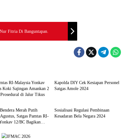
Nur Fitria Di Banguntapan.
nan & Keamanan Nasional
Pertahanan & Keamanan Nasional
amtas RI-Malaysia Yonkav
Kapolda DIY Cek Kesiapan Personel
s Koki Sajingan Amankan 2
Satgas Amole 2024
rosedural di Jalur Tikus
nan & Keamanan Nasional
Pertahanan & Keamanan Nasional
 Bendera Merah Putih
Sosialisasi Regulasi Pembinaan
 Agustus, Satgas Pamtas RI-
Kesadaran Bela Negara 2024
 Yonkav 12/BC Bagikan
epada Warga Sekitar
n