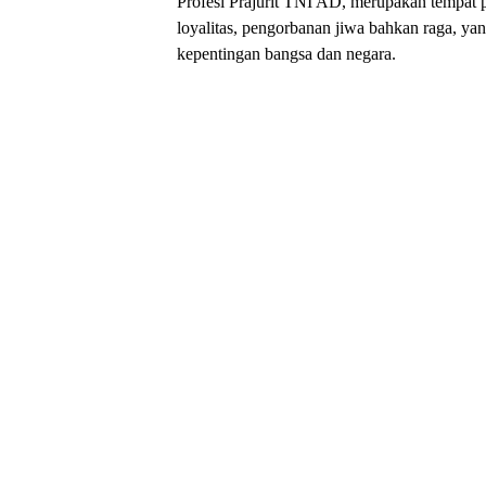
Profesi Prajurit TNI AD, merupakan tempat 
loyalitas, pengorbanan jiwa bahkan raga, y
kepentingan bangsa dan negara.