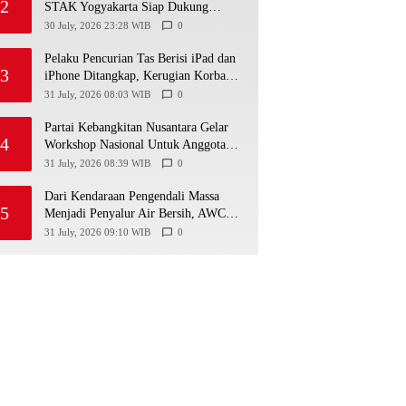
2
STAK Yogyakarta Siap Dukung
Pengembangan Arung Jeram DIY
30 July, 2026 23:28 WIB
0
Pelaku Pencurian Tas Berisi iPad dan
3
iPhone Ditangkap, Kerugian Korban
Capai Rp25 Juta
31 July, 2026 08:03 WIB
0
Partai Kebangkitan Nusantara Gelar
4
Workshop Nasional Untuk Anggota
DPRD Kabupaten/Kota di Yogyakarta
31 July, 2026 08:39 WIB
0
Dari Kendaraan Pengendali Massa
5
Menjadi Penyalur Air Bersih, AWC
Polres Gunungkidul Bantu Warga
31 July, 2026 09:10 WIB
0
Kekeringan