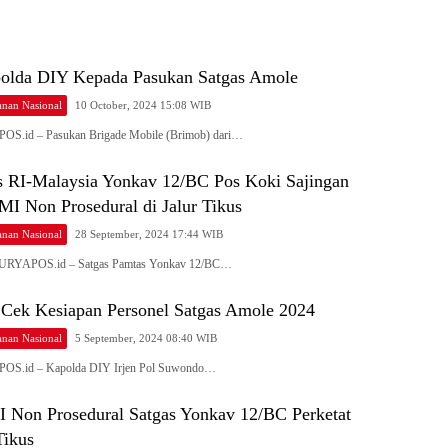
polda DIY Kepada Pasukan Satgas Amole
nan Nasional
10 October, 2024 15:08 WIB
OS.id – Pasukan Brigade Mobile (Brimob) dari…
s RI-Malaysia Yonkav 12/BC Pos Koki Sajingan
I Non Prosedural di Jalur Tikus
nan Nasional
28 September, 2024 17:44 WIB
 SURYAPOS.id – Satgas Pamtas Yonkav 12/BC…
Cek Kesiapan Personel Satgas Amole 2024
nan Nasional
5 September, 2024 08:40 WIB
POS.id – Kapolda DIY Irjen Pol Suwondo…
Non Prosedural Satgas Yonkav 12/BC Perketat
Tikus