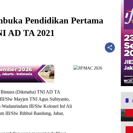
mbuka Pendidikan Pertama
NI AD TA 2021
Bintara (Dikmaba) TNI AD TA
III/Slw Mayjen TNI Agus Subiyanto,
 Wadanrindam III/Slw Kolonel Inf Ali
m III/Slw Bihbul Bandung, Jabar,