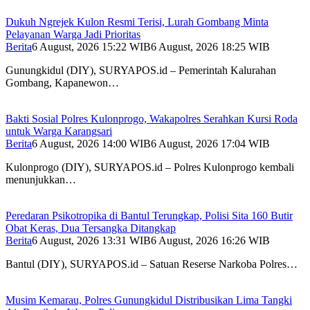
Dukuh Ngrejek Kulon Resmi Terisi, Lurah Gombang Minta
Pelayanan Warga Jadi Prioritas
Berita
6 August, 2026 15:22 WIB
6 August, 2026 18:25 WIB
Gunungkidul (DIY), SURYAPOS.id – Pemerintah Kalurahan
Gombang, Kapanewon…
Bakti Sosial Polres Kulonprogo, Wakapolres Serahkan Kursi Roda
untuk Warga Karangsari
Berita
6 August, 2026 14:00 WIB
6 August, 2026 17:04 WIB
Kulonprogo (DIY), SURYAPOS.id – Polres Kulonprogo kembali
menunjukkan…
Peredaran Psikotropika di Bantul Terungkap, Polisi Sita 160 Butir
Obat Keras, Dua Tersangka Ditangkap
Berita
6 August, 2026 13:31 WIB
6 August, 2026 16:26 WIB
Bantul (DIY), SURYAPOS.id – Satuan Reserse Narkoba Polres…
Musim Kemarau, Polres Gunungkidul Distribusikan Lima Tangki