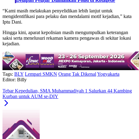
Delapan Pelajar Diamankan Polisi di Kotagede
“Kami masih melakukan penyelidikan lebih lanjut untuk
mengidentifikasi para pelaku dan mendalami motif kejadian,” kata
Iptu Dani.
Hingga kini, aparat kepolisian masih mengumpulkan keterangan
saksi serta menelusuri rekaman kamera pengawas di sekitar lokasi
kejadian.
Tags:
BLY
Lempari SMKN
Orang Tak Dikenal
Yogyakarta
Editor: Billy
Tebar Kepedulian, SMA Muhammadiyah 1 Salurkan 44 Kambing
Kurban untuk AUM se-DIY