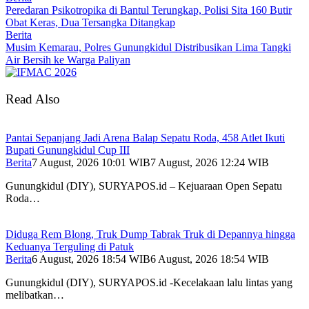
Peredaran Psikotropika di Bantul Terungkap, Polisi Sita 160 Butir
Obat Keras, Dua Tersangka Ditangkap
Berita
Musim Kemarau, Polres Gunungkidul Distribusikan Lima Tangki
Air Bersih ke Warga Paliyan
Read Also
Pantai Sepanjang Jadi Arena Balap Sepatu Roda, 458 Atlet Ikuti
Bupati Gunungkidul Cup III
Berita
7 August, 2026 10:01 WIB
7 August, 2026 12:24 WIB
Gunungkidul (DIY), SURYAPOS.id – Kejuaraan Open Sepatu
Roda…
Diduga Rem Blong, Truk Dump Tabrak Truk di Depannya hingga
Keduanya Terguling di Patuk
Berita
6 August, 2026 18:54 WIB
6 August, 2026 18:54 WIB
Gunungkidul (DIY), SURYAPOS.id -Kecelakaan lalu lintas yang
melibatkan…