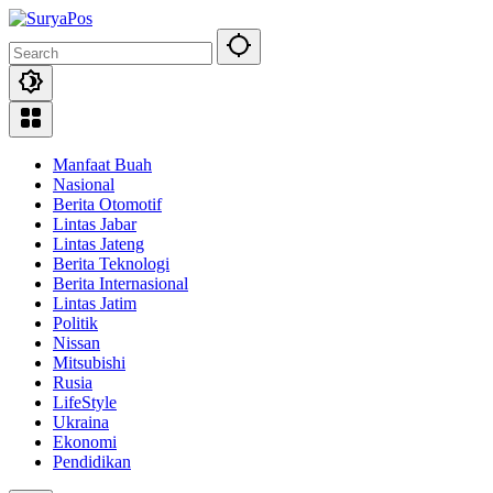
Skip
to
content
Manfaat Buah
Nasional
Berita Otomotif
Lintas Jabar
Lintas Jateng
Berita Teknologi
Berita Internasional
Lintas Jatim
Politik
Nissan
Mitsubishi
Rusia
LifeStyle
Ukraina
Ekonomi
Pendidikan