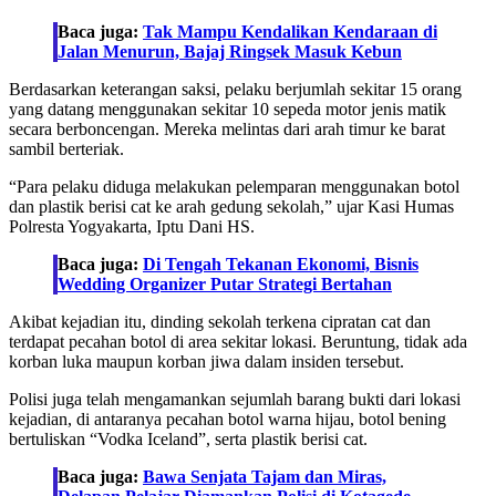
Baca juga:
Tak Mampu Kendalikan Kendaraan di
Jalan Menurun, Bajaj Ringsek Masuk Kebun
Berdasarkan keterangan saksi, pelaku berjumlah sekitar 15 orang
yang datang menggunakan sekitar 10 sepeda motor jenis matik
secara berboncengan. Mereka melintas dari arah timur ke barat
sambil berteriak.
“Para pelaku diduga melakukan pelemparan menggunakan botol
dan plastik berisi cat ke arah gedung sekolah,” ujar Kasi Humas
Polresta Yogyakarta, Iptu Dani HS.
Baca juga:
Di Tengah Tekanan Ekonomi, Bisnis
Wedding Organizer Putar Strategi Bertahan
Akibat kejadian itu, dinding sekolah terkena cipratan cat dan
terdapat pecahan botol di area sekitar lokasi. Beruntung, tidak ada
korban luka maupun korban jiwa dalam insiden tersebut.
Polisi juga telah mengamankan sejumlah barang bukti dari lokasi
kejadian, di antaranya pecahan botol warna hijau, botol bening
bertuliskan “Vodka Iceland”, serta plastik berisi cat.
Baca juga:
Bawa Senjata Tajam dan Miras,