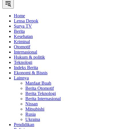
Home
Lensa Depok
Surya TV
Berita
Kesehatan
Kriminal
Otomotif
Internasional
Hukum & politik
Teknologi
Indeks Berita
Ekonomi & Bisnis
Lainnya
Manfaat Buah
Berita Otomotif
Berita Teknologi
Berita Internasional
Nissan
Mitsubishi
Rusia
Ukraina
Pendidikan