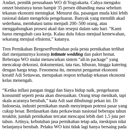
Andari, pemilik perusahaan WO di Yogyakarta. Cahya mengaku
omzet bisnisnya turun hampir 35 persen dibanding masa sebelum
tekanan ekonomi meningkat. Menurut dia, pasangan muda kini lebih
rasional dalam mengelola pengeluaran. Banyak yang memilih akad
sederhana, membatasi tamu menjadi 200–500 orang, atau
menggabungkan prosesi akad dan resepsi dalam satu hari. “Kami
harus mengubah cara kerja. Kalau dulu fokus menjual kemewahan,
sekarang menjual efisiensi,” katanya.
Tren Pernikahan BergeserPerubahan pola pesta pernikahan terlihat
dari menjamurnya konsep
intimate wedding
dan paket hemat.
Beberapa WO mulai menawarkan sistem “all-in package” yang
mencakup dekorasi, dokumentasi, tata rias, hiburan, hingga katering
dengan harga tetap. Fenomena itu, menurut pengamat ekonomi
kreatif Adi Setiawan, merupakan respon terhadap tekanan ekonomi
kelas menengah.
“Ketika inflasi pangan tinggi dan biaya hidup naik, pengeluaran
konsumtif seperti pesta akan disesuaikan. Orang tetap menikah, tapi
skala acaranya berubah,” kata Adi saat dihubungi pekan ini. Di
Indonesia, industri pernikahan masih menyimpan potensi pasar yang
cukup besar. Berdasarkan data perkawinan nasional beberapa tahun
terakhir, jumlah pernikahan tercatat mencapai lebih dari 1,5 juta per
tahun. Artinya, kebutuhan jasa pernikahan tetap ada, meskipun nilai
belanjanya berubah. Pelaku WO kini tidak lagi hanya bersaing pada