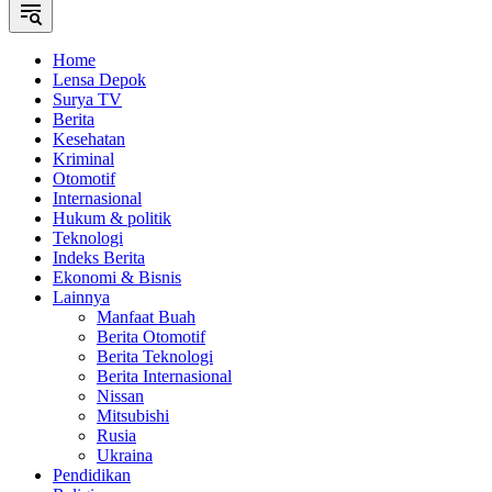
Home
Lensa Depok
Surya TV
Berita
Kesehatan
Kriminal
Otomotif
Internasional
Hukum & politik
Teknologi
Indeks Berita
Ekonomi & Bisnis
Lainnya
Manfaat Buah
Berita Otomotif
Berita Teknologi
Berita Internasional
Nissan
Mitsubishi
Rusia
Ukraina
Pendidikan