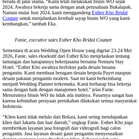
berada di jalur utama. “Kami telah melakukan bisnis WO sejak
2024. Awalnya bekerja sama dengan anak perusahaan Bukalapak.
Namun mulai Juni 2024, kami menggandeng
Esther Kho Bridal
Couture
untuk menjalankan kembali sayap bisnis WO yang kami
kembangkan,” tambah Eka.
Fanie, executive sales Esther Kho Bridal Couture
Sementara di acara Wedding Open House yang digelar 23-24 Mei
2026, Fanie, sales eksekutif dari Esther Kho menjelaskan tentang
tantangan dan harapannya bekerjasama bersama Nemuru Stay
Hotel. “Esther Kho awalnya berfokus pada desain busana
pengantin. Kami membuat beragam desain berpola Payet maupun
desain pakaian pengantin modern. Saat ini kami berkembang
menjadi Wedding Planner terkemuka. Kami berharap bisa bekerja
sama dengan baik dengan manajemen hotel,” jelas Fanie.
Menurutnya bisnis WO itu tidak ada matinya. Pasarnya sangat luas
karena kebutuhan perayaan pernikahan dilakukan semua masyarakat
Indonesia.
“Klien kami tidak melulu dari Bekasi, kami sering mendapatkan
klien dari Jakarta dan luar daerah,” ungkap Fanie. Esther Kho juga
memberikan layanan jasa fotografi dan videografi bagi calon
pengantin. Jasa layanan desain gaun pengantin menyesuaikan