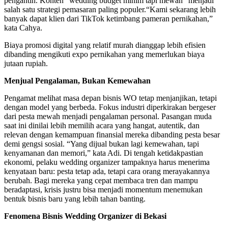
pengantin. Konten “wedding budget minim tapi mewah” menjadi
salah satu strategi pemasaran paling populer.“Kami sekarang lebih
banyak dapat klien dari TikTok ketimbang pameran pernikahan,”
kata Cahya.
Biaya promosi digital yang relatif murah dianggap lebih efisien
dibanding mengikuti expo pernikahan yang memerlukan biaya
jutaan rupiah.
Menjual Pengalaman, Bukan Kemewahan
Pengamat melihat masa depan bisnis WO tetap menjanjikan, tetapi
dengan model yang berbeda. Fokus industri diperkirakan bergeser
dari pesta mewah menjadi pengalaman personal. Pasangan muda
saat ini dinilai lebih memilih acara yang hangat, autentik, dan
relevan dengan kemampuan finansial mereka dibanding pesta besar
demi gengsi sosial. “Yang dijual bukan lagi kemewahan, tapi
kenyamanan dan memori,” kata Adi. Di tengah ketidakpastian
ekonomi, pelaku wedding organizer tampaknya harus menerima
kenyataan baru: pesta tetap ada, tetapi cara orang merayakannya
berubah. Bagi mereka yang cepat membaca tren dan mampu
beradaptasi, krisis justru bisa menjadi momentum menemukan
bentuk bisnis baru yang lebih tahan banting.
Fenomena Bisnis Wedding Organizer di Bekasi