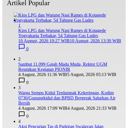
Artikel Popular
1
Kios LPG dan Warung Nasi Rames di Kotagede
Yogyakarta Terbakar, 54 Tabung Gas Ludes
10 August, 2026 10:27 WIB
10 August, 2026 13:30 WIB
0
2
Sambut 11.099 Gajah Mada Muda, Rektor UGM
Resmikan Kegiatan PIONIR
4 August, 2026 11:36 WIB
5 August, 2026 05:13 WIB
0
3
Warga Sempu Kidul Terdampak Kekeringan, Kodim
0730/Gunungkidul dan BPBD Bergerak Salurkan Air
Bersih
4 August, 2026 17:09 WIB
4 August, 2026 21:33 WIB
0
4
Aksi Pencurian Tas di Parkiran Swalayan Jalan