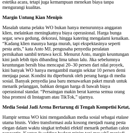
estetika acara, tetapi juga kemampuan menekan biaya tanpa
mengurangi kualitas.
Margin Untung Kian Menipis
Masalah utama pelaku WO bukan hanya menurunnya anggaran
klien, melainkan meningkatnya biaya operasional. Harga bunga
segar, sewa gedung, dekorasi, hingga katering mengalami kenaikan.
“Kadang klien maunya harga murah, tapi ekspektasinya seperti
pesta artis,” kata Anto MJ, pengusaha penyedia peralatan
pernikahan sambil tertawa kecil. Menurut Anto, margin keuntungan
kini jauh lebih tipis dibanding lima tahun lalu. Jika sebelumnya
keuntungan bersih bisa mencapai 20–30 persen dari nilai proyek,
kini banyak WO hanya mengambil margin sekitar 10 persen demi
menjaga pasar. Kondisi itu diperburuk oleh perang harga di media
sosial. Banyak penyedia jasa baru menawarkan paket murah untuk
menarik pelanggan, bahkan dengan harga di bawah biaya
operasional standar. “Persaingan makin berat karena semua orang
bisa promosi di Instagram atau TikTok,” ujarnya.
Media Sosial Jadi Arena Bertarung di Tengah Kompetisi Ketat,
Hampir semua WO kini mengandalkan media sosial sebagai etalase
utama bisnis. Video transformasi aula kosong menjadi ruang pesta
elegan dalam waktu singkat terbukti efektif menarik perhatian calon