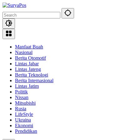
Skip
to
content
Manfaat Buah
Nasional
Berita Otomotif
Lintas Jabar
Lintas Jateng
Berita Teknologi
Berita Internasional
Lintas Jatim
Politik
Nissan
Mitsubishi
Rusia
LifeStyle
Ukraina
Ekonomi
Pendidikan