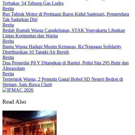
Terbakar, 54 Tabung Gas Ludes
Berita
Bus Tabrak Motor di Pertigaan Baros Kidul Saptosari, Pengendara
Tak Sadarkan Diri
Berita
Bedah Rumah Warga Cangkringan, STAK Yogyakarta Libatkan
Lintas Komunitas dan Warga
Berita
Bantu Warga Hadapi Musim Kemarau, Ra’Nggagas Solidarity
Distribusikan 10 Tangki Air Bersih
Berita
Dua Pengedar Pil Y Ditangkap di Bantul, Polisi Sita 295 Butir dan
Alprazolam
Berita
Terpergok Warga, 2 Pemuda Gagal Bobol SD Negeri Bedog di
Sleman, Satu Bawa Clurit
Read Also