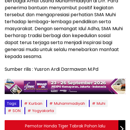
berbagai Amal Usaha Muhammadiyah di DIY. Para
penerima bantuan menyambut positif kegiatan
tersebut dan mengapresiasi perhatian SMA Muhi
terhadap lembaga-lembaga pendidikan serta
masyarakat. Dengan semangat Idul Adha, SMA Muhi
berharap tradisi berbagi dan kepedulian sosial
dapat terus terjaga serta menjadi inspirasi bagi
generasi muda untuk selalu menebarkan manfaat
kepada sesama.
Sumber rilis : Yusron Ardi Darmawan M.Pd
Tags:
Kurban
Muhammadiyah
Muhi
SON
Yogyakarta
Pemotor Honda Tiger Tabrak Pohon lalu