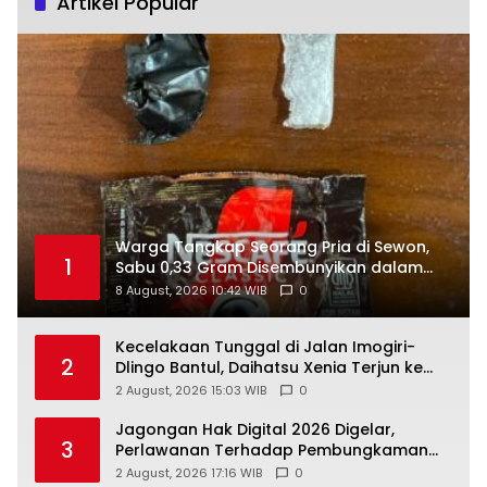
Artikel Popular
Warga Tangkap Seorang Pria di Sewon,
1
Sabu 0,33 Gram Disembunyikan dalam
Bungkus Kopi
8 August, 2026 10:42 WIB
0
Kecelakaan Tunggal di Jalan Imogiri-
2
Dlingo Bantul, Daihatsu Xenia Terjun ke
Jurang
2 August, 2026 15:03 WIB
0
Jagongan Hak Digital 2026 Digelar,
3
Perlawanan Terhadap Pembungkaman
Media Digital
2 August, 2026 17:16 WIB
0