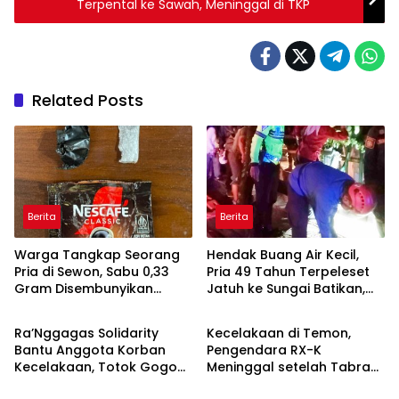
Terpental ke Sawah, Meninggal di TKP
Related Posts
Berita
Berita
Warga Tangkap Seorang
Hendak Buang Air Kecil,
Pria di Sewon, Sabu 0,33
Pria 49 Tahun Terpeleset
Gram Disembunyikan
Jatuh ke Sungai Batikan,
Berita
Berita
dalam Bungkus Kopi
Meninggal Dunia
Ra’Nggagas Solidarity
Kecelakaan di Temon,
Bantu Anggota Korban
Pengendara RX-K
Kecelakaan, Totok Gogon:
Meninggal setelah Tabrak
Berita
Berita
Solidaritas Harus Jadi
Truk Parkir