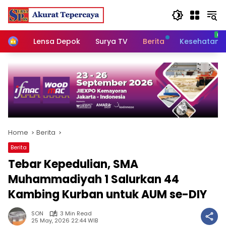
Skip
to
content
Home
Lensa Depok
Surya TV
Berita
Kesehatan
Home
Berita
Berita
Tebar Kepedulian, SMA
Muhammadiyah 1 Salurkan 44
Kambing Kurban untuk AUM se-DIY
SON
3 Min Read
25 May, 2026 22:44 WIB