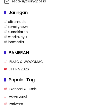
redaksi@suryapos.id
Jaringan
# citramedia
# sehatynews
# suaraklaten
# mediakayu
# inamedia
PAMERAN
IFMAC & WOODMAC
JIFFINA 2026
Populer Tag
Ekonomi & Bisnis
Advertorial
Pariwara