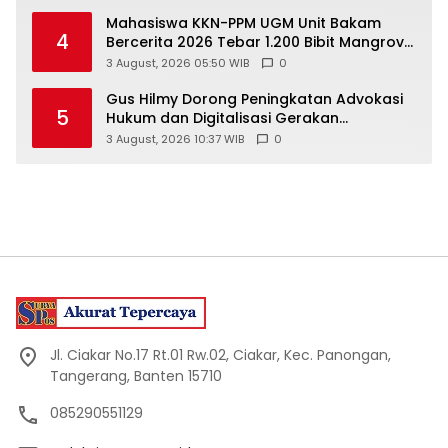
Mahasiswa KKN-PPM UGM Unit Bakam
4
Bercerita 2026 Tebar 1.200 Bibit Mangrove
di Sungai Air Layang
3 August, 2026 05:50 WIB
0
Gus Hilmy Dorong Peningkatan Advokasi
5
Hukum dan Digitalisasi Gerakan
Meningkatkan Kualitas PMII DIY
3 August, 2026 10:37 WIB
0
Jl. Ciakar No.17 Rt.01 Rw.02, Ciakar, Kec. Panongan,
Tangerang, Banten 15710
085290551129