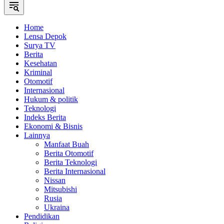
Home
Lensa Depok
Surya TV
Berita
Kesehatan
Kriminal
Otomotif
Internasional
Hukum & politik
Teknologi
Indeks Berita
Ekonomi & Bisnis
Lainnya
Manfaat Buah
Berita Otomotif
Berita Teknologi
Berita Internasional
Nissan
Mitsubishi
Rusia
Ukraina
Pendidikan