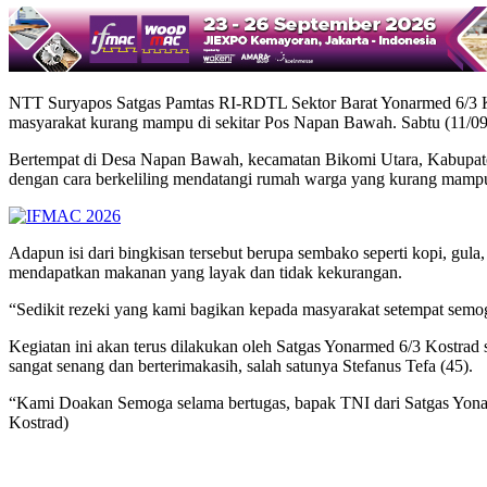
NTT Suryapos Satgas Pamtas RI-RDTL Sektor Barat Yonarmed 6/3 K
masyarakat kurang mampu di sekitar Pos Napan Bawah. Sabtu (11/09
Bertempat di Desa Napan Bawah, kecamatan Bikomi Utara, Kabupat
dengan cara berkeliling mendatangi rumah warga yang kurang mamp
Adapun isi dari bingkisan tersebut berupa sembako seperti kopi, gul
mendapatkan makanan yang layak dan tidak kekurangan.
“Sedikit rezeki yang kami bagikan kepada masyarakat setempat sem
Kegiatan ini akan terus dilakukan oleh Satgas Yonarmed 6/3 Kostr
sangat senang dan berterimakasih, salah satunya Stefanus Tefa (45).
“Kami Doakan Semoga selama bertugas, bapak TNI dari Satgas Yonarm
Kostrad)