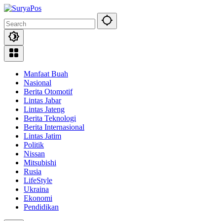
Skip
to
content
Manfaat Buah
Nasional
Berita Otomotif
Lintas Jabar
Lintas Jateng
Berita Teknologi
Berita Internasional
Lintas Jatim
Politik
Nissan
Mitsubishi
Rusia
LifeStyle
Ukraina
Ekonomi
Pendidikan