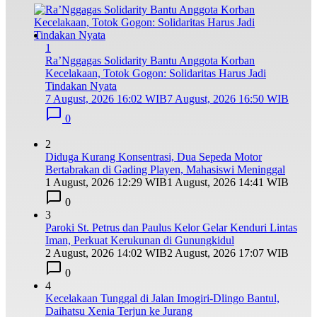
1
Ra’Nggagas Solidarity Bantu Anggota Korban
Kecelakaan, Totok Gogon: Solidaritas Harus Jadi
Tindakan Nyata
7 August, 2026 16:02 WIB
7 August, 2026 16:50 WIB
0
2
Diduga Kurang Konsentrasi, Dua Sepeda Motor
Bertabrakan di Gading Playen, Mahasiswi Meninggal
1 August, 2026 12:29 WIB
1 August, 2026 14:41 WIB
0
3
Paroki St. Petrus dan Paulus Kelor Gelar Kenduri Lintas
Iman, Perkuat Kerukunan di Gunungkidul
2 August, 2026 14:02 WIB
2 August, 2026 17:07 WIB
0
4
Kecelakaan Tunggal di Jalan Imogiri-Dlingo Bantul,
Daihatsu Xenia Terjun ke Jurang