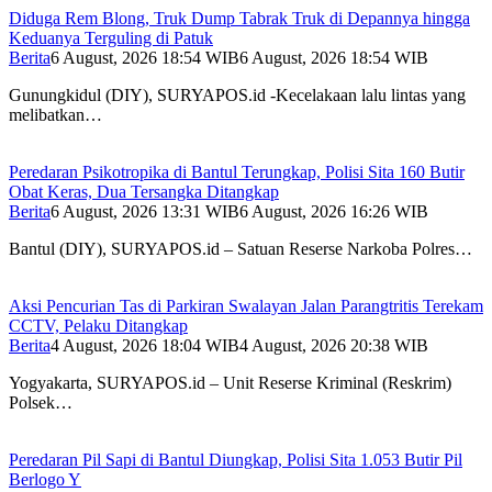
Diduga Rem Blong, Truk Dump Tabrak Truk di Depannya hingga
Keduanya Terguling di Patuk
Berita
6 August, 2026 18:54 WIB
6 August, 2026 18:54 WIB
Gunungkidul (DIY), SURYAPOS.id -Kecelakaan lalu lintas yang
melibatkan…
Peredaran Psikotropika di Bantul Terungkap, Polisi Sita 160 Butir
Obat Keras, Dua Tersangka Ditangkap
Berita
6 August, 2026 13:31 WIB
6 August, 2026 16:26 WIB
Bantul (DIY), SURYAPOS.id – Satuan Reserse Narkoba Polres…
Aksi Pencurian Tas di Parkiran Swalayan Jalan Parangtritis Terekam
CCTV, Pelaku Ditangkap
Berita
4 August, 2026 18:04 WIB
4 August, 2026 20:38 WIB
Yogyakarta, SURYAPOS.id – Unit Reserse Kriminal (Reskrim)
Polsek…
Peredaran Pil Sapi di Bantul Diungkap, Polisi Sita 1.053 Butir Pil
Berlogo Y