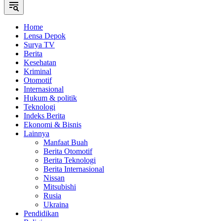
Home
Lensa Depok
Surya TV
Berita
Kesehatan
Kriminal
Otomotif
Internasional
Hukum & politik
Teknologi
Indeks Berita
Ekonomi & Bisnis
Lainnya
Manfaat Buah
Berita Otomotif
Berita Teknologi
Berita Internasional
Nissan
Mitsubishi
Rusia
Ukraina
Pendidikan