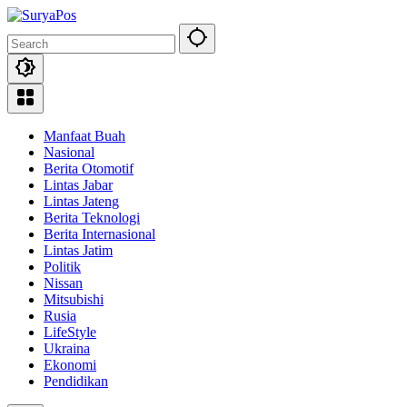
Skip
to
content
Manfaat Buah
Nasional
Berita Otomotif
Lintas Jabar
Lintas Jateng
Berita Teknologi
Berita Internasional
Lintas Jatim
Politik
Nissan
Mitsubishi
Rusia
LifeStyle
Ukraina
Ekonomi
Pendidikan