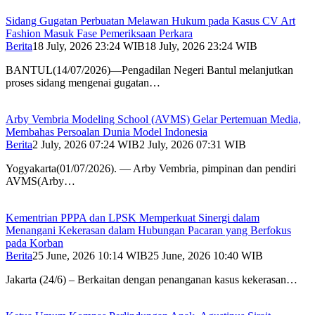
Sidang Gugatan Perbuatan Melawan Hukum pada Kasus CV Art
Fashion Masuk Fase Pemeriksaan Perkara
Berita
18 July, 2026 23:24 WIB
18 July, 2026 23:24 WIB
BANTUL(14/07/2026)—Pengadilan Negeri Bantul melanjutkan
proses sidang mengenai gugatan…
Arby Vembria Modeling School (AVMS) Gelar Pertemuan Media,
Membahas Persoalan Dunia Model Indonesia
Berita
2 July, 2026 07:24 WIB
2 July, 2026 07:31 WIB
Yogyakarta(01/07/2026). — Arby Vembria, pimpinan dan pendiri
AVMS(Arby…
Kementrian PPPA dan LPSK Memperkuat Sinergi dalam
Menangani Kekerasan dalam Hubungan Pacaran yang Berfokus
pada Korban
Berita
25 June, 2026 10:14 WIB
25 June, 2026 10:40 WIB
Jakarta (24/6) – Berkaitan dengan penanganan kasus kekerasan…