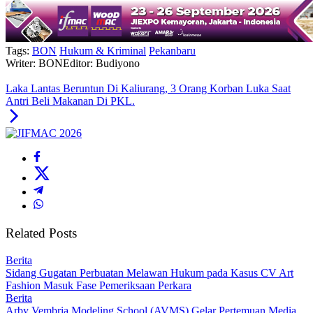
Tags:
BON
Hukum & Kriminal
Pekanbaru
Writer: BON
Editor: Budiyono
Laka Lantas Beruntun Di Kaliurang, 3 Orang Korban Luka Saat
Antri Beli Makanan Di PKL.
Related Posts
Berita
Sidang Gugatan Perbuatan Melawan Hukum pada Kasus CV Art
Fashion Masuk Fase Pemeriksaan Perkara
Berita
Arby Vembria Modeling School (AVMS) Gelar Pertemuan Media,