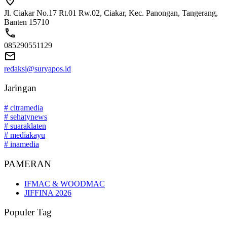
Jl. Ciakar No.17 Rt.01 Rw.02, Ciakar, Kec. Panongan, Tangerang,
Banten 15710
085290551129
redaksi@suryapos.id
Jaringan
# citramedia
# sehatynews
# suaraklaten
# mediakayu
# inamedia
PAMERAN
IFMAC & WOODMAC
JIFFINA 2026
Populer Tag