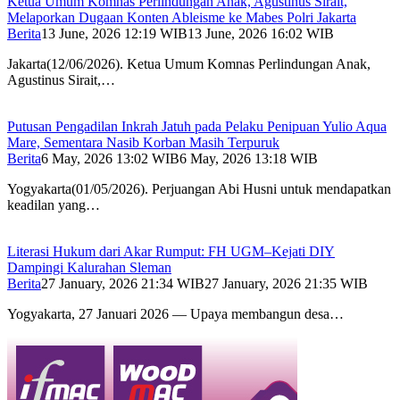
Ketua Umum Komnas Perlindungan Anak, Agustinus Sirait,
Melaporkan Dugaan Konten Ableisme ke Mabes Polri Jakarta
Berita
13 June, 2026 12:19 WIB
13 June, 2026 16:02 WIB
Jakarta(12/06/2026). Ketua Umum Komnas Perlindungan Anak,
Agustinus Sirait,…
Putusan Pengadilan Inkrah Jatuh pada Pelaku Penipuan Yulio Aqua
Mare, Sementara Nasib Korban Masih Terpuruk
Berita
6 May, 2026 13:02 WIB
6 May, 2026 13:18 WIB
Yogyakarta(01/05/2026). Perjuangan Abi Husni untuk mendapatkan
keadilan yang…
Literasi Hukum dari Akar Rumput: FH UGM–Kejati DIY
Dampingi Kalurahan Sleman
Berita
27 January, 2026 21:34 WIB
27 January, 2026 21:35 WIB
Yogyakarta, 27 Januari 2026 — Upaya membangun desa…