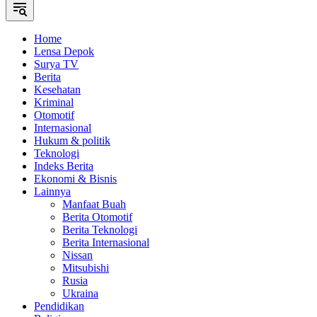
Home
Lensa Depok
Surya TV
Berita
Kesehatan
Kriminal
Otomotif
Internasional
Hukum & politik
Teknologi
Indeks Berita
Ekonomi & Bisnis
Lainnya
Manfaat Buah
Berita Otomotif
Berita Teknologi
Berita Internasional
Nissan
Mitsubishi
Rusia
Ukraina
Pendidikan