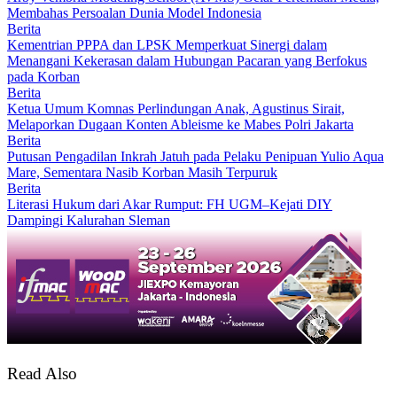
Membahas Persoalan Dunia Model Indonesia
Berita
Kementrian PPPA dan LPSK Memperkuat Sinergi dalam
Menangani Kekerasan dalam Hubungan Pacaran yang Berfokus
pada Korban
Berita
Ketua Umum Komnas Perlindungan Anak, Agustinus Sirait,
Melaporkan Dugaan Konten Ableisme ke Mabes Polri Jakarta
Berita
Putusan Pengadilan Inkrah Jatuh pada Pelaku Penipuan Yulio Aqua
Mare, Sementara Nasib Korban Masih Terpuruk
Berita
Literasi Hukum dari Akar Rumput: FH UGM–Kejati DIY
Dampingi Kalurahan Sleman
Read Also