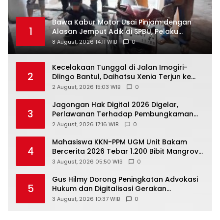
Bawa Kabur Motor Usai Pinjam dengan
1
Alasan Jemput Adik di SPBU, Pelaku
Ditangkap Saat COD
8 August, 2026 14:11 WIB
0
Kecelakaan Tunggal di Jalan Imogiri-
2
Dlingo Bantul, Daihatsu Xenia Terjun ke
Jurang
2 August, 2026 15:03 WIB
0
Jagongan Hak Digital 2026 Digelar,
3
Perlawanan Terhadap Pembungkaman
Media Digital
2 August, 2026 17:16 WIB
0
Mahasiswa KKN-PPM UGM Unit Bakam
4
Bercerita 2026 Tebar 1.200 Bibit Mangrove
di Sungai Air Layang
3 August, 2026 05:50 WIB
0
Gus Hilmy Dorong Peningkatan Advokasi
5
Hukum dan Digitalisasi Gerakan
Meningkatkan Kualitas PMII DIY
3 August, 2026 10:37 WIB
0