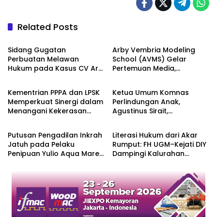
Related Posts
Berita
Berita
Sidang Gugatan
Arby Vembria Modeling
Perbuatan Melawan
School (AVMS) Gelar
Hukum pada Kasus CV Art
Pertemuan Media,
Berita
Berita
Fashion Masuk Fase
Membahas Persoalan
Pemeriksaan Perkara
Dunia Model Indonesia
Kementrian PPPA dan LPSK
Ketua Umum Komnas
Memperkuat Sinergi dalam
Perlindungan Anak,
Menangani Kekerasan
Agustinus Sirait,
Berita
Berita
dalam Hubungan Pacaran
Melaporkan Dugaan
yang Berfokus pada
Konten Ableisme ke Mabes
Putusan Pengadilan Inkrah
Literasi Hukum dari Akar
Korban
Polri Jakarta
Jatuh pada Pelaku
Rumput: FH UGM–Kejati DIY
Penipuan Yulio Aqua Mare,
Dampingi Kalurahan
Sementara Nasib Korban
Sleman
Masih Terpuruk