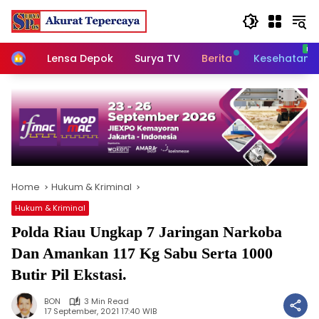
Skip
to
content
Home
Lensa Depok
Surya TV
Berita
Kesehatan
Home
Hukum & Kriminal
Hukum & Kriminal
Polda Riau Ungkap 7 Jaringan Narkoba
Dan Amankan 117 Kg Sabu Serta 1000
Butir Pil Ekstasi.
BON
3 Min Read
17 September, 2021 17:40 WIB