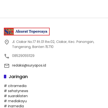
Jl. Ciakar No.17 Rt.01 Rw.02, Ciakar, Kec. Panongan,
Tangerang, Banten 15710
085290551129
redaksi@suryapos.id
Jaringan
# citramedia
# sehatynews
# suaraklaten
# mediakayu
# inamedia