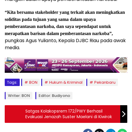
“Kita bersama stakeholder yang terkait akan meningkatkan
soliditas pada tujuan yang sama dalam upaya
pemberantasan narkoba, dan saya sependapat untuk
merapatkan barisan dalam pemberantasan narkoba”,
pungkas Agus Yulianto, Kepala DJBC Riau pada awak
media.
Tags:
BON
Hukum & Kriminal
Pekanbaru
Writer: BON
Editor: Budiyono
Satgas Kolakopsrem 172/PWY Berhasil
Evakuasi Jenazah Suster Maelani di Kiwirok