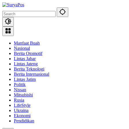
Skip
to
content
Manfaat Buah
Nasional
Berita Otomotif
Lintas Jabar
Lintas Jateng
Berita Teknologi
Berita Internasional
Lintas Jatim
Politik
Nissan
Mitsubishi
Rusia
LifeStyle
Ukraina
Ekonomi
Pendidikan