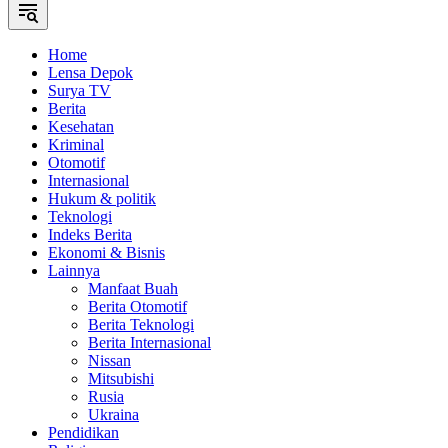
Home
Lensa Depok
Surya TV
Berita
Kesehatan
Kriminal
Otomotif
Internasional
Hukum & politik
Teknologi
Indeks Berita
Ekonomi & Bisnis
Lainnya
Manfaat Buah
Berita Otomotif
Berita Teknologi
Berita Internasional
Nissan
Mitsubishi
Rusia
Ukraina
Pendidikan