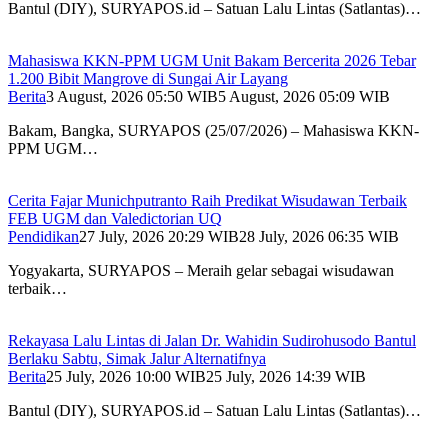
Bantul (DIY), SURYAPOS.id – Satuan Lalu Lintas (Satlantas)…
Mahasiswa KKN-PPM UGM Unit Bakam Bercerita 2026 Tebar
1.200 Bibit Mangrove di Sungai Air Layang
Berita
3 August, 2026 05:50 WIB
5 August, 2026 05:09 WIB
Bakam, Bangka, SURYAPOS (25/07/2026) – Mahasiswa KKN-
PPM UGM…
Cerita Fajar Munichputranto Raih Predikat Wisudawan Terbaik
FEB UGM dan Valedictorian UQ
Pendidikan
27 July, 2026 20:29 WIB
28 July, 2026 06:35 WIB
Yogyakarta, SURYAPOS – Meraih gelar sebagai wisudawan
terbaik…
Rekayasa Lalu Lintas di Jalan Dr. Wahidin Sudirohusodo Bantul
Berlaku Sabtu, Simak Jalur Alternatifnya
Berita
25 July, 2026 10:00 WIB
25 July, 2026 14:39 WIB
Bantul (DIY), SURYAPOS.id – Satuan Lalu Lintas (Satlantas)…