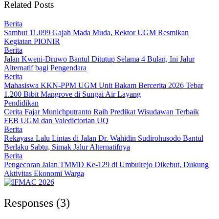
Related Posts
Berita
Sambut 11.099 Gajah Mada Muda, Rektor UGM Resmikan
Kegiatan PIONIR
Berita
Jalan Kweni-Druwo Bantul Ditutup Selama 4 Bulan, Ini Jalur
Alternatif bagi Pengendara
Berita
Mahasiswa KKN-PPM UGM Unit Bakam Bercerita 2026 Tebar
1.200 Bibit Mangrove di Sungai Air Layang
Pendidikan
Cerita Fajar Munichputranto Raih Predikat Wisudawan Terbaik
FEB UGM dan Valedictorian UQ
Berita
Rekayasa Lalu Lintas di Jalan Dr. Wahidin Sudirohusodo Bantul
Berlaku Sabtu, Simak Jalur Alternatifnya
Berita
Pengecoran Jalan TMMD Ke-129 di Umbulrejo Dikebut, Dukung
Aktivitas Ekonomi Warga
Responses (3)