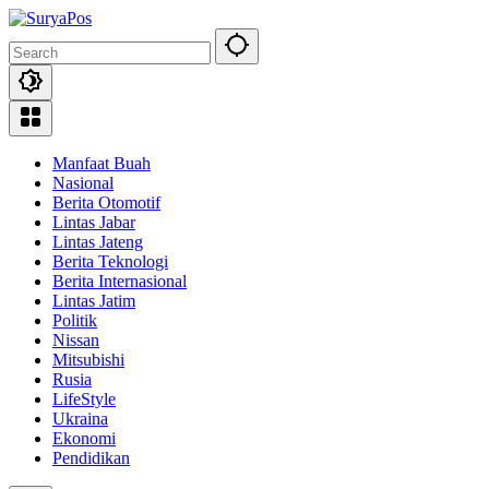
Skip
to
content
Manfaat Buah
Nasional
Berita Otomotif
Lintas Jabar
Lintas Jateng
Berita Teknologi
Berita Internasional
Lintas Jatim
Politik
Nissan
Mitsubishi
Rusia
LifeStyle
Ukraina
Ekonomi
Pendidikan