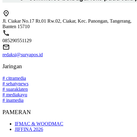
Jl. Ciakar No.17 Rt.01 Rw.02, Ciakar, Kec. Panongan, Tangerang,
Banten 15710
085290551129
redaksi@suryapos.id
Jaringan
# citramedia
# sehatynews
# suaraklaten
# mediakayu
# inamedia
PAMERAN
IFMAC & WOODMAC
JIFFINA 2026