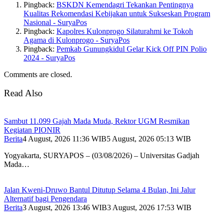
Pingback:
BSKDN Kemendagri Tekankan Pentingnya
Kualitas Rekomendasi Kebijakan untuk Sukseskan Program
Nasional - SuryaPos
Pingback:
Kapolres Kulonprogo Silaturahmi ke Tokoh
Agama di Kulonprogo - SuryaPos
Pingback:
Pemkab Gunungkidul Gelar Kick Off PIN Polio
2024 - SuryaPos
Comments are closed.
Read Also
Sambut 11.099 Gajah Mada Muda, Rektor UGM Resmikan
Kegiatan PIONIR
Berita
4 August, 2026 11:36 WIB
5 August, 2026 05:13 WIB
Yogyakarta, SURYAPOS – (03/08/2026) – Universitas Gadjah
Mada…
Jalan Kweni-Druwo Bantul Ditutup Selama 4 Bulan, Ini Jalur
Alternatif bagi Pengendara
Berita
3 August, 2026 13:46 WIB
3 August, 2026 17:53 WIB