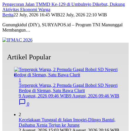
Pengecoran Jalan TMMD Ke-129 di Umbulrejo Dikebut, Dukung
Aktivitas Ekonomi Warga
Berita
22 July, 2026 16:45 WIB
22 July, 2026 22:10 WIB
Gunungkidul (DIY), SURYAPOS.id – Program TNI Manunggal
Membangun…
Artikel Popular
1
Terpergok Warga, 2 Pemuda Gagal Bobol SD Negeri
Bedog di Sleman, Satu Bawa Clurit
9 August, 2026 09:46 WIB
9 August, 2026 09:46 WIB
0
2
Kecelakaan Tunggal di Jalan Imogiri-Dlingo Bantul,
Daihatsu Xenia Terjun ke Jurang
2 August, 2026 15:03 WIB
2 August, 2026 20:16 WIB