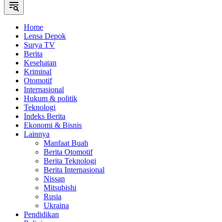
Home
Lensa Depok
Surya TV
Berita
Kesehatan
Kriminal
Otomotif
Internasional
Hukum & politik
Teknologi
Indeks Berita
Ekonomi & Bisnis
Lainnya
Manfaat Buah
Berita Otomotif
Berita Teknologi
Berita Internasional
Nissan
Mitsubishi
Rusia
Ukraina
Pendidikan