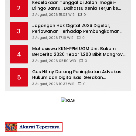
Kecelakaan Tunggal di Jalan Imogiri-
2
Dlingo Bantul, Daihatsu Xenia Terjun ke
Jurang
2 August, 2026 15:03 WIB
0
Jagongan Hak Digital 2026 Digelar,
3
Perlawanan Terhadap Pembungkaman
Media Digital
2 August, 2026 17:16 WIB
0
Mahasiswa KKN-PPM UGM Unit Bakam
4
Bercerita 2026 Tebar 1.200 Bibit Mangrove
di Sungai Air Layang
3 August, 2026 05:50 WIB
0
Gus Hilmy Dorong Peningkatan Advokasi
5
Hukum dan Digitalisasi Gerakan
Meningkatkan Kualitas PMII DIY
3 August, 2026 10:37 WIB
0