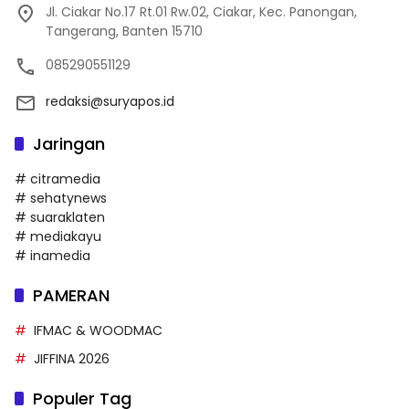
Jl. Ciakar No.17 Rt.01 Rw.02, Ciakar, Kec. Panongan,
Tangerang, Banten 15710
085290551129
redaksi@suryapos.id
Jaringan
# citramedia
# sehatynews
# suaraklaten
# mediakayu
# inamedia
PAMERAN
IFMAC & WOODMAC
JIFFINA 2026
Populer Tag