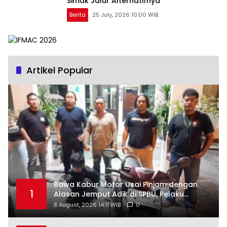
Simak Jalur Alternatifnya
Berita
25 July, 2026 10:00 WIB
Artikel Popular
Bawa Kabur Motor Usai Pinjam dengan
1
Alasan Jemput Adik di SPBU, Pelaku
Ditangkap Saat COD
8 August, 2026 14:11 WIB
0