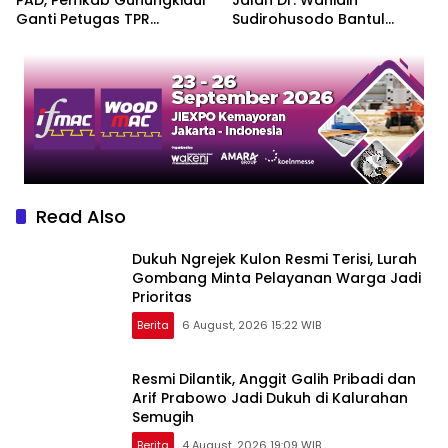
Ganti Petugas TPR
Sudirohusodo Bantul
Kemadang dengan 22 ASN
Berlaku Sabtu, Simak Jalur
Alternatifnya
Read Also
Dukuh Ngrejek Kulon Resmi Terisi, Lurah
Gombang Minta Pelayanan Warga Jadi
Prioritas
Berita
6 August, 2026 15:22 WIB
Resmi Dilantik, Anggit Galih Pribadi dan
Arif Prabowo Jadi Dukuh di Kalurahan
Semugih
Berita
4 August, 2026 19:09 WIB