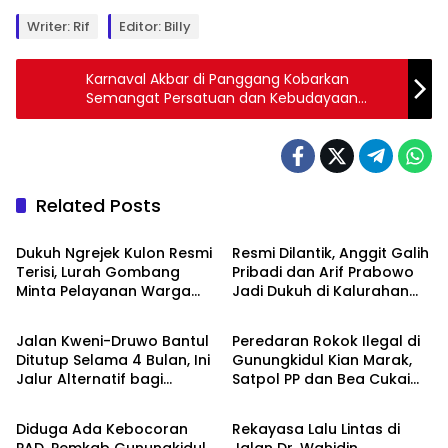
Writer: Rif
Editor: Billy
Karnaval Akbar di Panggang Kobarkan
Semangat Persatuan dan Kebudayaan
Rayakan HUT ke-80 RI
Related Posts
Berita
Berita
Dukuh Ngrejek Kulon Resmi
Resmi Dilantik, Anggit Galih
Terisi, Lurah Gombang
Pribadi dan Arif Prabowo
Minta Pelayanan Warga
Jadi Dukuh di Kalurahan
Berita
Berita
Jadi Prioritas
Semugih
Jalan Kweni-Druwo Bantul
Peredaran Rokok Ilegal di
Ditutup Selama 4 Bulan, Ini
Gunungkidul Kian Marak,
Jalur Alternatif bagi
Satpol PP dan Bea Cukai
Berita
Berita
Pengendara
Sita 76.220 Batang
Diduga Ada Kebocoran
Rekayasa Lalu Lintas di
PAD, Pemkab Gunungkidul
Jalan Dr. Wahidin