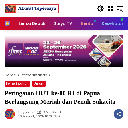
Skip
to
content
Home
Lensa Depok
Surya TV
Berita
Kesehatan
Home
Pemerintahan
Pemerintahan
Umum
Peringatan HUT ke-80 RI di Papua
Berlangsung Meriah dan Penuh Sukacita
Surya Pos
3 Min Read
20 August, 2025 10:00 WIB