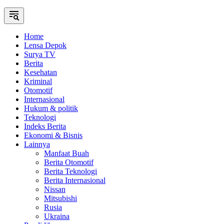
Home
Lensa Depok
Surya TV
Berita
Kesehatan
Kriminal
Otomotif
Internasional
Hukum & politik
Teknologi
Indeks Berita
Ekonomi & Bisnis
Lainnya
Manfaat Buah
Berita Otomotif
Berita Teknologi
Berita Internasional
Nissan
Mitsubishi
Rusia
Ukraina