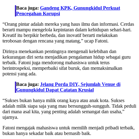
Baca juga:
Gandeng KPK, Gunungkidul Perkuat
Pencegahan Korupsi
“Orang pintar adalah mereka yang haus ilmu dan informasi. Cerdas
berarti mampu mengelola kepintaran dalam kehidupan sehari-hari.
Kreatif itu berpikir berbeda, dan inovatif berarti melakukan
terobosan dengan rencana yang matang,” ucap Fatoni.
Dirinya menekankan pentingnya mengenali kelebihan dan
kekurangan diri serta menjadikan pengalaman hidup sebagai guru
terbaik. Fatoni juga mendorong mahasiswa untuk terus
berintrospeksi, memperbaiki sifat buruk, dan memaksimalkan
potensi yang ada.
Baca juga:
Jelang Porda DIY, Sejumlah Venue di
Gunungkidul Dapat Catatan Krusial
“Sukses bukan hanya milik orang kaya atau anak kota. Sukses
adalah milik siapa saja yang mau bersungguh-sungguh. Tidak peduli
dari mana asal kita, yang penting adalah semangat dan usaha,”
ujarnya.
Fatoni mengajak mahasiswa untuk memilih menjadi pribadi terbaik,
bukan hanya sekadar baik atau bernasib baik.