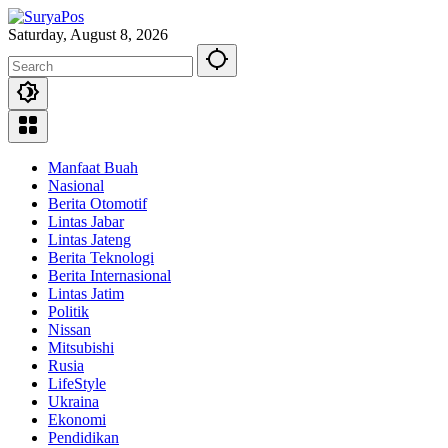
Skip
to
Saturday, August 8, 2026
content
Manfaat Buah
Nasional
Berita Otomotif
Lintas Jabar
Lintas Jateng
Berita Teknologi
Berita Internasional
Lintas Jatim
Politik
Nissan
Mitsubishi
Rusia
LifeStyle
Ukraina
Ekonomi
Pendidikan