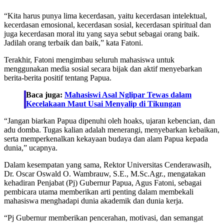
“Kita harus punya lima kecerdasan, yaitu kecerdasan intelektual,
kecerdasan emosional, kecerdasan sosial, kecerdasan spiritual dan
juga kecerdasan moral itu yang saya sebut sebagai orang baik.
Jadilah orang terbaik dan baik,” kata Fatoni.
Terakhir, Fatoni mengimbau seluruh mahasiswa untuk
menggunakan media sosial secara bijak dan aktif menyebarkan
berita-berita positif tentang Papua.
Baca juga:
Mahasiswi Asal Nglipar Tewas dalam
Kecelakaan Maut Usai Menyalip di Tikungan
“Jangan biarkan Papua dipenuhi oleh hoaks, ujaran kebencian, dan
adu domba. Tugas kalian adalah menerangi, menyebarkan kebaikan,
serta memperkenalkan kekayaan budaya dan alam Papua kepada
dunia,” ucapnya.
Dalam kesempatan yang sama, Rektor Universitas Cenderawasih,
Dr. Oscar Oswald O. Wambrauw, S.E., M.Sc.Agr., mengatakan
kehadiran Penjabat (Pj) Gubernur Papua, Agus Fatoni, sebagai
pembicara utama memberikan arti penting dalam membekali
mahasiswa menghadapi dunia akademik dan dunia kerja.
“Pj Gubernur memberikan pencerahan, motivasi, dan semangat