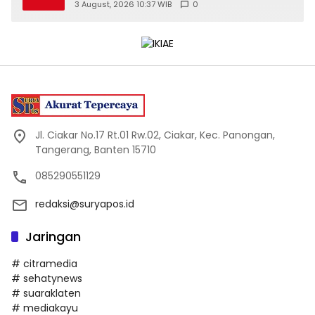
Meningkatkan Kualitas PMII DIY
3 August, 2026 10:37 WIB
0
Jl. Ciakar No.17 Rt.01 Rw.02, Ciakar, Kec. Panongan,
Tangerang, Banten 15710
085290551129
redaksi@suryapos.id
Jaringan
# citramedia
# sehatynews
# suaraklaten
# mediakayu