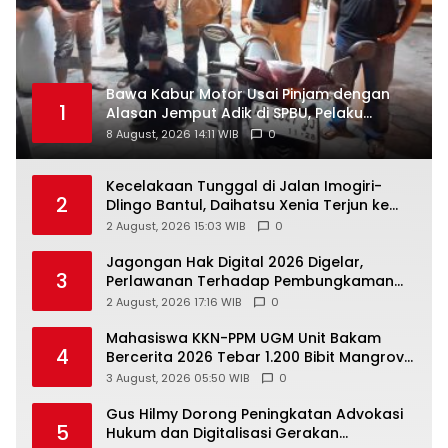
Bawa Kabur Motor Usai Pinjam dengan
1
Alasan Jemput Adik di SPBU, Pelaku
Ditangkap Saat COD
8 August, 2026 14:11 WIB
0
Kecelakaan Tunggal di Jalan Imogiri-
2
Dlingo Bantul, Daihatsu Xenia Terjun ke
Jurang
2 August, 2026 15:03 WIB
0
Jagongan Hak Digital 2026 Digelar,
3
Perlawanan Terhadap Pembungkaman
Media Digital
2 August, 2026 17:16 WIB
0
Mahasiswa KKN-PPM UGM Unit Bakam
4
Bercerita 2026 Tebar 1.200 Bibit Mangrove
di Sungai Air Layang
3 August, 2026 05:50 WIB
0
Gus Hilmy Dorong Peningkatan Advokasi
5
Hukum dan Digitalisasi Gerakan