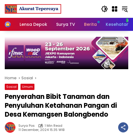
Skip
to
content
Home
Lensa Depok
Surya TV
Berita
Kesehatan
Home
Sosial
Sosial
Umum
Penyerahan Bibit Tanaman dan
Penyuluhan Ketahanan Pangan di
Desa Kemangsen Balongbendo
Surya Pos
1 Min Read
11 December, 2024 15:35 WIB