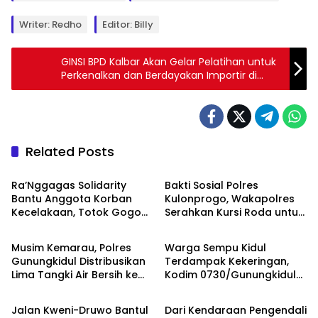
Writer: Redho
Editor: Billy
GINSI BPD Kalbar Akan Gelar Pelatihan untuk
Perkenalkan dan Berdayakan Importir di
Kalimantan Barat
Related Posts
Berita
Berita
Ra’Nggagas Solidarity
Bakti Sosial Polres
Bantu Anggota Korban
Kulonprogo, Wakapolres
Kecelakaan, Totok Gogon:
Serahkan Kursi Roda untuk
Berita
Berita
Solidaritas Harus Jadi
Warga Karangsari
Tindakan Nyata
Musim Kemarau, Polres
Warga Sempu Kidul
Gunungkidul Distribusikan
Terdampak Kekeringan,
Lima Tangki Air Bersih ke
Kodim 0730/Gunungkidul
Berita
Berita
Warga Paliyan
dan BPBD Bergerak
Salurkan Air Bersih
Jalan Kweni-Druwo Bantul
Dari Kendaraan Pengendali