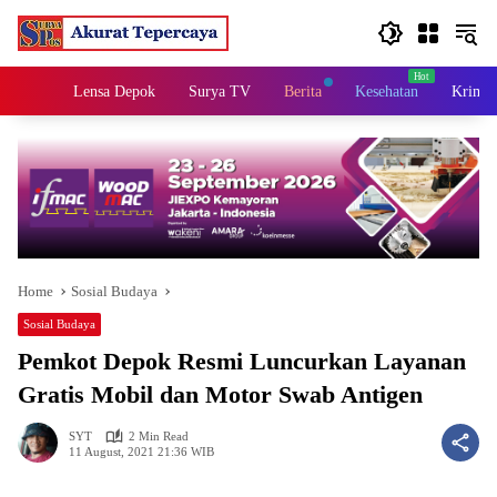
Skip
to
content
Home
Lensa Depok
Surya TV
Berita
Kesehatan
Krimin
Home
Sosial Budaya
Sosial Budaya
Pemkot Depok Resmi Luncurkan Layanan
Gratis Mobil dan Motor Swab Antigen
SYT
2 Min Read
11 August, 2021 21:36 WIB