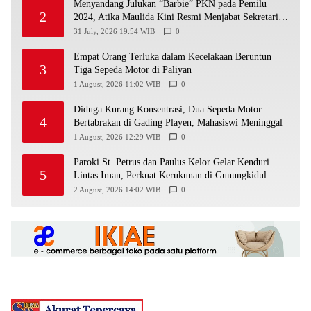
Menyandang Julukan “Barbie” PKN pada Pemilu
2
2024, Atika Maulida Kini Resmi Menjabat Sekretaris
PIMDA PKN DIY
31 July, 2026 19:54 WIB
0
Empat Orang Terluka dalam Kecelakaan Beruntun
3
Tiga Sepeda Motor di Paliyan
1 August, 2026 11:02 WIB
0
Diduga Kurang Konsentrasi, Dua Sepeda Motor
4
Bertabrakan di Gading Playen, Mahasiswi Meninggal
1 August, 2026 12:29 WIB
0
Paroki St. Petrus dan Paulus Kelor Gelar Kenduri
5
Lintas Iman, Perkuat Kerukunan di Gunungkidul
2 August, 2026 14:02 WIB
0