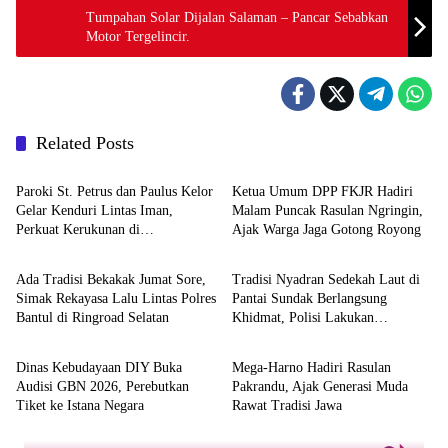
Tumpahan Solar Dijalan Salaman – Pancar Sebabkan
Motor Tergelincir.
Related Posts
Berita
Berita
Paroki St. Petrus dan Paulus Kelor
Ketua Umum DPP FKJR Hadiri
Gelar Kenduri Lintas Iman,
Malam Puncak Rasulan Ngringin,
Perkuat Kerukunan di
Ajak Warga Jaga Gotong Royong
Berita
Berita
Gunungkidul
Ada Tradisi Bekakak Jumat Sore,
Tradisi Nyadran Sedekah Laut di
Simak Rekayasa Lalu Lintas Polres
Pantai Sundak Berlangsung
Bantul di Ringroad Selatan
Khidmat, Polisi Lakukan
Berita
Berita
Pengamanan
Dinas Kebudayaan DIY Buka
Mega-Harno Hadiri Rasulan
Audisi GBN 2026, Perebutkan
Pakrandu, Ajak Generasi Muda
Tiket ke Istana Negara
Rawat Tradisi Jawa