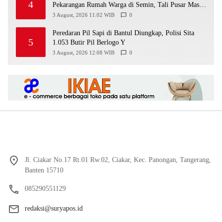
4
Pekarangan Rumah Warga di Semin, Tali Pusar Masih
Menempel
3 August, 2026 11:02 WIB
0
Peredaran Pil Sapi di Bantul Diungkap, Polisi Sita
5
1.053 Butir Pil Berlogo Y
3 August, 2026 12:08 WIB
0
Jl. Ciakar No.17 Rt.01 Rw.02, Ciakar, Kec. Panongan, Tangerang,
Banten 15710
085290551129
redaksi@suryapos.id