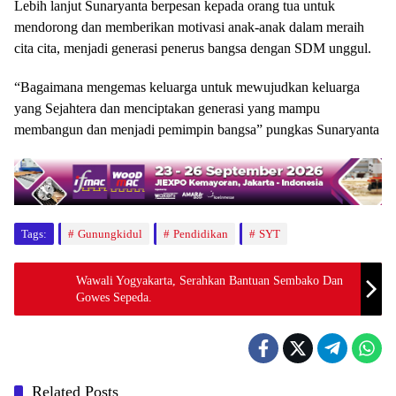
Lebih lanjut Sunaryanta berpesan kepada orang tua untuk
mendorong dan memberikan motivasi anak-anak dalam meraih
cita cita, menjadi generasi penerus bangsa dengan SDM unggul.
“Bagaimana mengemas keluarga untuk mewujudkan keluarga
yang Sejahtera dan menciptakan generasi yang mampu
membangun dan menjadi pemimpin bangsa” pungkas Sunaryanta
Tags:
Gunungkidul
Pendidikan
SYT
Wawali Yogyakarta, Serahkan Bantuan Sembako Dan
Gowes Sepeda.
Related Posts