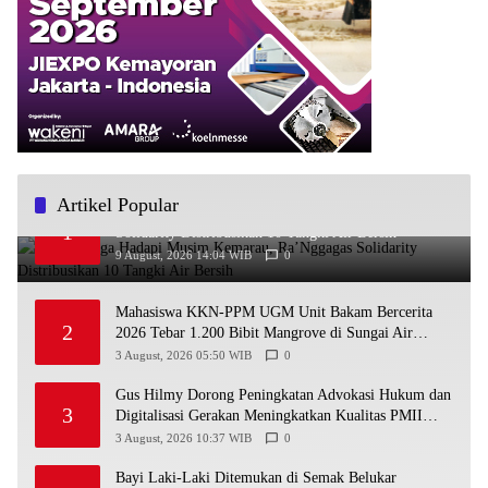
Artikel Popular
Bantu Warga Hadapi Musim Kemarau, Ra’Nggagas
1
Solidarity Distribusikan 10 Tangki Air Bersih
9 August, 2026 14:04 WIB
0
Mahasiswa KKN-PPM UGM Unit Bakam Bercerita
2
2026 Tebar 1.200 Bibit Mangrove di Sungai Air
Layang
3 August, 2026 05:50 WIB
0
Gus Hilmy Dorong Peningkatan Advokasi Hukum dan
3
Digitalisasi Gerakan Meningkatkan Kualitas PMII
DIY
3 August, 2026 10:37 WIB
0
Bayi Laki-Laki Ditemukan di Semak Belukar