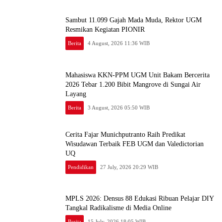
Sambut 11.099 Gajah Mada Muda, Rektor UGM
Resmikan Kegiatan PIONIR
Berita
4 August, 2026 11:36 WIB
Mahasiswa KKN-PPM UGM Unit Bakam Bercerita
2026 Tebar 1.200 Bibit Mangrove di Sungai Air
Layang
Berita
3 August, 2026 05:50 WIB
Cerita Fajar Munichputranto Raih Predikat
Wisudawan Terbaik FEB UGM dan Valedictorian
UQ
Pendidikan
27 July, 2026 20:29 WIB
MPLS 2026: Densus 88 Edukasi Ribuan Pelajar DIY
Tangkal Radikalisme di Media Online
Berita
15 July, 2026 18:05 WIB