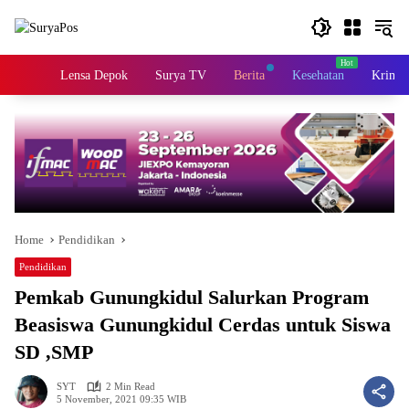
Skip
to
content
Home
Lensa Depok
Surya TV
Berita
Kesehatan
Krimin
Home
Pendidikan
Pendidikan
Pemkab Gunungkidul Salurkan Program
Beasiswa Gunungkidul Cerdas untuk Siswa
SD ,SMP
SYT
2 Min Read
5 November, 2021 09:35 WIB