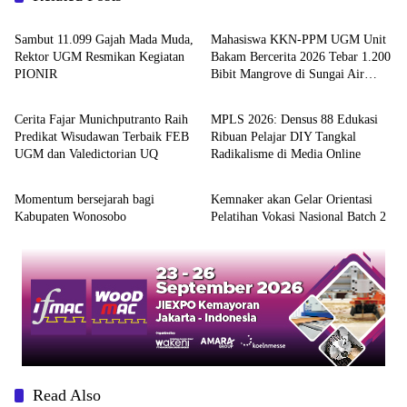
Berita
Berita
Sambut 11.099 Gajah Mada Muda,
Mahasiswa KKN-PPM UGM Unit
Rektor UGM Resmikan Kegiatan
Bakam Bercerita 2026 Tebar 1.200
PIONIR
Bibit Mangrove di Sungai Air
Pendidikan
Berita
Layang
Cerita Fajar Munichputranto Raih
MPLS 2026: Densus 88 Edukasi
Predikat Wisudawan Terbaik FEB
Ribuan Pelajar DIY Tangkal
UGM dan Valedictorian UQ
Radikalisme di Media Online
Berita
Pendidikan
Momentum bersejarah bagi
Kemnaker akan Gelar Orientasi
Kabupaten Wonosobo
Pelatihan Vokasi Nasional Batch 2
Read Also