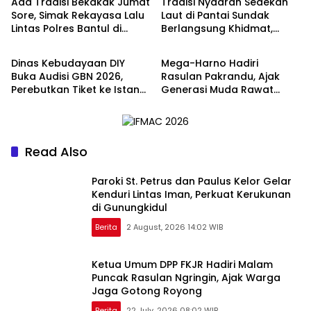
Ada Tradisi Bekakak Jumat
Tradisi Nyadran Sedekah
Sore, Simak Rekayasa Lalu
Laut di Pantai Sundak
Lintas Polres Bantul di
Berlangsung Khidmat,
Berita
Berita
Ringroad Selatan
Polisi Lakukan
Pengamanan
Dinas Kebudayaan DIY
Mega-Harno Hadiri
Buka Audisi GBN 2026,
Rasulan Pakrandu, Ajak
Perebutkan Tiket ke Istana
Generasi Muda Rawat
Negara
Tradisi Jawa
Read Also
Paroki St. Petrus dan Paulus Kelor Gelar
Kenduri Lintas Iman, Perkuat Kerukunan
di Gunungkidul
Berita
2 August, 2026 14:02 WIB
Ketua Umum DPP FKJR Hadiri Malam
Puncak Rasulan Ngringin, Ajak Warga
Jaga Gotong Royong
Berita
22 July, 2026 08:02 WIB