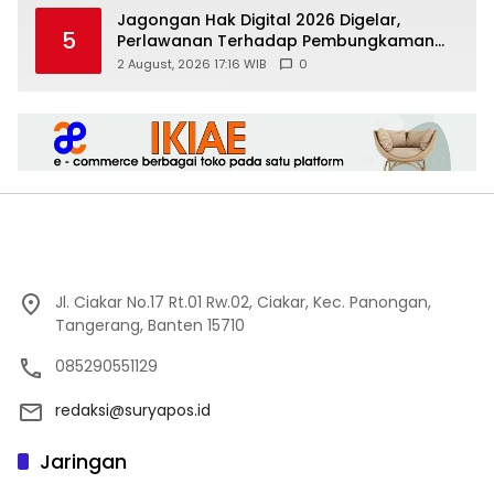
Jagongan Hak Digital 2026 Digelar,
5
Perlawanan Terhadap Pembungkaman
Media Digital
2 August, 2026 17:16 WIB
0
Jl. Ciakar No.17 Rt.01 Rw.02, Ciakar, Kec. Panongan,
Tangerang, Banten 15710
085290551129
redaksi@suryapos.id
Jaringan