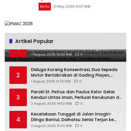
Berita
21 May, 2026 12:07 WIB
Artikel Popular
Ra’Nggagas Solidarity Bantu Anggota
1
Korban Kecelakaan, Totok Gogon:
Solidaritas Harus Jadi Tindakan Nyata
7 August, 2026 16:02 WIB
0
Diduga Kurang Konsentrasi, Dua Sepeda
2
Motor Bertabrakan di Gading Playen,
Mahasiswi Meninggal
1 August, 2026 12:29 WIB
0
Paroki St. Petrus dan Paulus Kelor Gelar
3
Kenduri Lintas Iman, Perkuat Kerukunan di
Gunungkidul
2 August, 2026 14:02 WIB
0
Kecelakaan Tunggal di Jalan Imogiri-
4
Dlingo Bantul, Daihatsu Xenia Terjun ke
Jurang
2 August, 2026 15:03 WIB
0