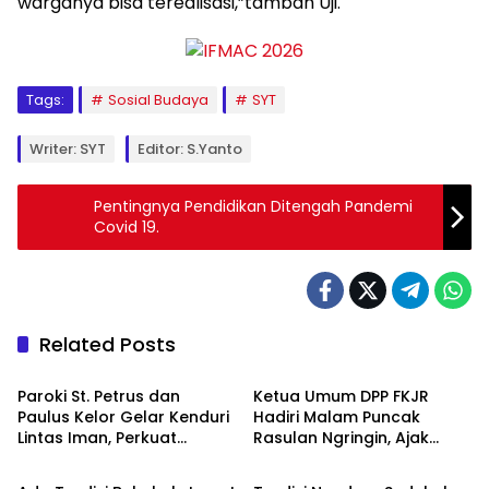
warganya bisa terealisasi,”tambah Uji.
Tags:
Sosial Budaya
SYT
Writer: SYT
Editor: S.Yanto
Pentingnya Pendidikan Ditengah Pandemi
Covid 19.
Related Posts
Berita
Berita
Paroki St. Petrus dan
Ketua Umum DPP FKJR
Paulus Kelor Gelar Kenduri
Hadiri Malam Puncak
Lintas Iman, Perkuat
Rasulan Ngringin, Ajak
Berita
Berita
Kerukunan di Gunungkidul
Warga Jaga Gotong
Royong