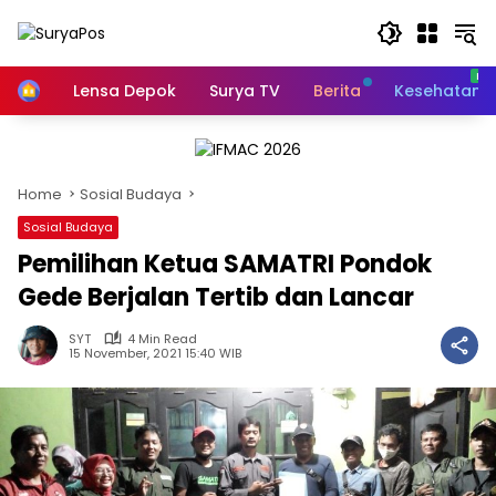
Skip
to
content
Home
Lensa Depok
Surya TV
Berita
Kesehatan
Home
Sosial Budaya
Sosial Budaya
Pemilihan Ketua SAMATRI Pondok
Gede Berjalan Tertib dan Lancar
SYT
4 Min Read
15 November, 2021 15:40 WIB