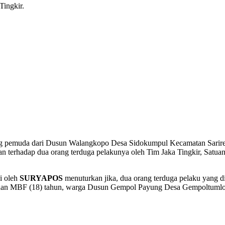
ingkir.
pemuda dari Dusun Walangkopo Desa Sidokumpul Kecamatan Sarirejo
 terhadap dua orang terduga pelakunya oleh Tim Jaka Tingkir, Satua
i oleh
SURYAPOS
menuturkan jika, dua orang terduga pelaku yang d
o dan MBF (18) tahun, warga Dusun Gempol Payung Desa Gempoltumlo