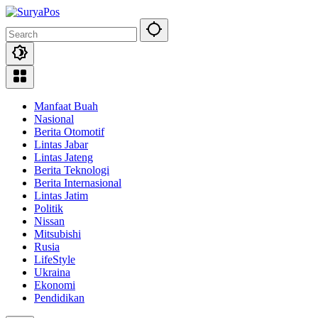
Skip
to
content
Manfaat Buah
Nasional
Berita Otomotif
Lintas Jabar
Lintas Jateng
Berita Teknologi
Berita Internasional
Lintas Jatim
Politik
Nissan
Mitsubishi
Rusia
LifeStyle
Ukraina
Ekonomi
Pendidikan