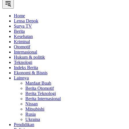
Home
Lensa Depok
Surya TV
Berita
Kesehatan
Kriminal
Otomotif
Internasional
Hukum & politik
Teknologi
Indeks Berita
Ekonomi & Bisnis
Lainnya
Manfaat Buah
Berita Otomotif
Berita Teknologi
Berita Internasional
Nissan
Mitsubishi
Rusia
Ukraina
Pendidikan