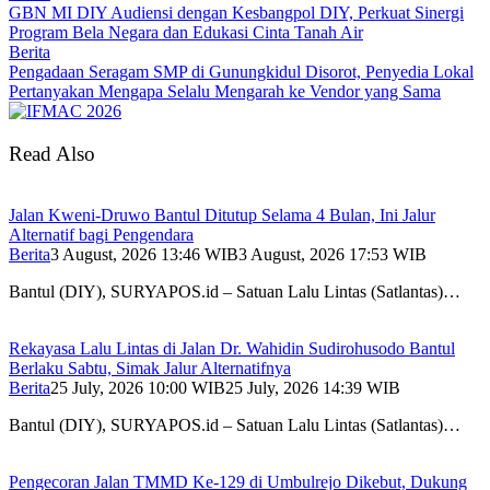
GBN MI DIY Audiensi dengan Kesbangpol DIY, Perkuat Sinergi
Program Bela Negara dan Edukasi Cinta Tanah Air
Berita
Pengadaan Seragam SMP di Gunungkidul Disorot, Penyedia Lokal
Pertanyakan Mengapa Selalu Mengarah ke Vendor yang Sama
Read Also
Jalan Kweni-Druwo Bantul Ditutup Selama 4 Bulan, Ini Jalur
Alternatif bagi Pengendara
Berita
3 August, 2026 13:46 WIB
3 August, 2026 17:53 WIB
Bantul (DIY), SURYAPOS.id – Satuan Lalu Lintas (Satlantas)…
Rekayasa Lalu Lintas di Jalan Dr. Wahidin Sudirohusodo Bantul
Berlaku Sabtu, Simak Jalur Alternatifnya
Berita
25 July, 2026 10:00 WIB
25 July, 2026 14:39 WIB
Bantul (DIY), SURYAPOS.id – Satuan Lalu Lintas (Satlantas)…
Pengecoran Jalan TMMD Ke-129 di Umbulrejo Dikebut, Dukung