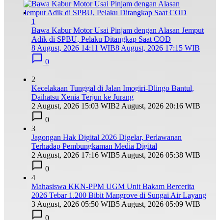
1
Bawa Kabur Motor Usai Pinjam dengan Alasan Jemput
Adik di SPBU, Pelaku Ditangkap Saat COD
8 August, 2026 14:11 WIB
8 August, 2026 17:15 WIB
0
2
Kecelakaan Tunggal di Jalan Imogiri-Dlingo Bantul,
Daihatsu Xenia Terjun ke Jurang
2 August, 2026 15:03 WIB
2 August, 2026 20:16 WIB
0
3
Jagongan Hak Digital 2026 Digelar, Perlawanan
Terhadap Pembungkaman Media Digital
2 August, 2026 17:16 WIB
5 August, 2026 05:38 WIB
0
4
Mahasiswa KKN-PPM UGM Unit Bakam Bercerita
2026 Tebar 1.200 Bibit Mangrove di Sungai Air Layang
3 August, 2026 05:50 WIB
5 August, 2026 05:09 WIB
0