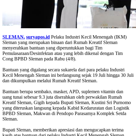
SLEMAN.
suryapos.id
Pelaku Industri Kecil Menengah (IKM)
Sleman yang merupakan binaan dari Rumah Kreatif Sleman
menyerahkan bantuan yang diperuntukkan bagi Tim
Pemulasaraan/Desinfektan atau yang lebih dikenal dengan Tim
Cong BPBD Sleman pada Rabu (4/8).
Bantuan yang digalang secara sukarela dari para pelaku Industri
Kecil Menengah Sleman ini berlangsung sejak 19 Juli hingga 30 Juli
dan dikumpulkan melalui Rumah Kreatif Sleman.
Bantuan berupa sembako, masker, APD, suplemen vitamin dan
uang tunai sebesar 9.3 juta diserahkan oleh perwakilan Rumah
Kreatif Sleman, Gigih kepada Bupati Sleman, Kustini Sri Purnomo
yang diteruskan langsung kepada Kabid Kedaruratan dan Logistik
BPBD Sleman, Makwan di Pendopo Parasamya Komplek Setda
Sleman.
Bupati Sleman, memberikan apresiasi dan mengucapkan terima
kasih atas bantuan dari pelaku Industri Kecil Menengah Sleman