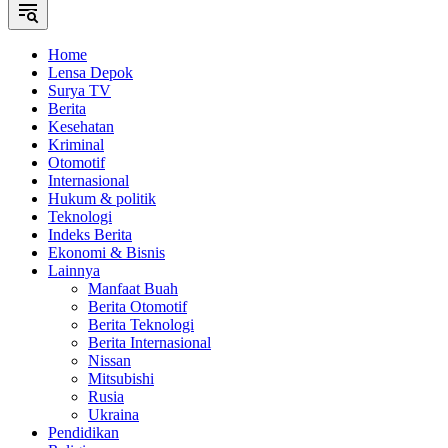
Home
Lensa Depok
Surya TV
Berita
Kesehatan
Kriminal
Otomotif
Internasional
Hukum & politik
Teknologi
Indeks Berita
Ekonomi & Bisnis
Lainnya
Manfaat Buah
Berita Otomotif
Berita Teknologi
Berita Internasional
Nissan
Mitsubishi
Rusia
Ukraina
Pendidikan