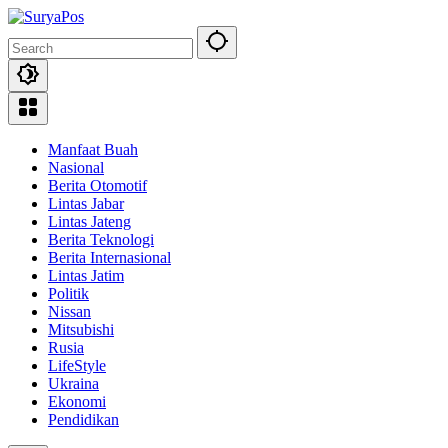
Skip
to
content
Manfaat Buah
Nasional
Berita Otomotif
Lintas Jabar
Lintas Jateng
Berita Teknologi
Berita Internasional
Lintas Jatim
Politik
Nissan
Mitsubishi
Rusia
LifeStyle
Ukraina
Ekonomi
Pendidikan