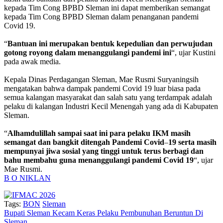
kepada Tim Cong BPBD Sleman ini dapat memberikan semangat
kepada Tim Cong BPBD Sleman dalam penanganan pandemi
Covid 19.
“
Bantuan
ini
merupakan
bentuk
kepedulian
dan
perwujudan
gotong
royong
dalam
menanggulangi
pandemi
ini
“, ujar Kustini
pada awak media.
Kepala Dinas Perdagangan Sleman, Mae Rusmi Suryaningsih
mengatakan bahwa dampak pandemi Covid 19 luar biasa pada
semua kalangan masyarakat dan salah satu yang terdampak adalah
pelaku di kalangan Industri Kecil Menengah yang ada di Kabupaten
Sleman.
“
Alhamdulillah
sampai
saat
ini
para
pelaku
IKM
masih
semangat
dan
bangkit
ditengah
Pandemi
Covid
–
19
serta
masih
mempunyai
jiwa
sosial
yang
tinggi
untuk
terus
berbagi
dan
bahu
membahu
guna
menanggulangi
pandemi
Covid
19
“, ujar
Mae Rusmi.
B O N
IKLAN
Tags:
BON
Sleman
Bupati Sleman Kecam Keras Pelaku Pembunuhan Beruntun Di
Sleman.