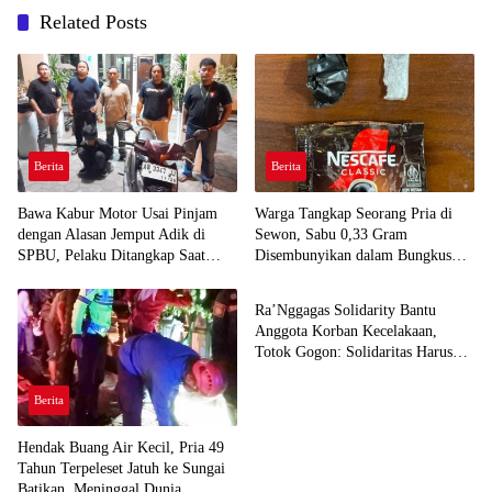
Related Posts
Berita
Berita
Bawa Kabur Motor Usai Pinjam
Warga Tangkap Seorang Pria di
dengan Alasan Jemput Adik di
Sewon, Sabu 0,33 Gram
SPBU, Pelaku Ditangkap Saat
Disembunyikan dalam Bungkus
Berita
COD
Kopi
Ra’Nggagas Solidarity Bantu
Anggota Korban Kecelakaan,
Totok Gogon: Solidaritas Harus
Jadi Tindakan Nyata
Berita
Hendak Buang Air Kecil, Pria 49
Tahun Terpeleset Jatuh ke Sungai
Batikan, Meninggal Dunia