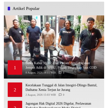
Artikel Popular
Bawa Kabur Motor Usai Pinjam dengan Alasan
1
Jemput Adik di SPBU, Pelaku Ditangkap Saat COD
8 August, 2026 14:11 WIB
0
Kecelakaan Tunggal di Jalan Imogiri-Dlingo Bantul,
2
Daihatsu Xenia Terjun ke Jurang
2 August, 2026 15:03 WIB
0
Jagongan Hak Digital 2026 Digelar, Perlawanan
3