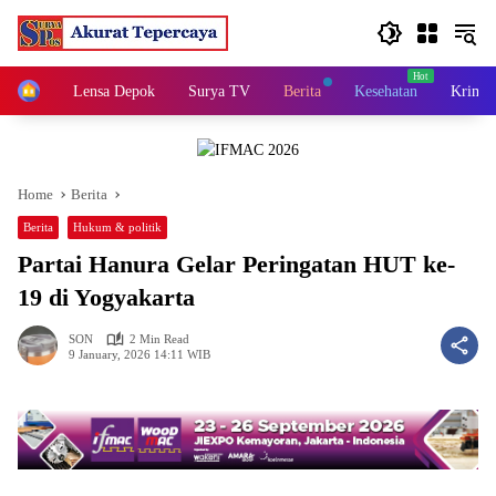
Skip
to
content
Home
Lensa Depok
Surya TV
Berita
Kesehatan
Krimin
Home
Berita
Berita
Hukum & politik
Partai Hanura Gelar Peringatan HUT ke-
19 di Yogyakarta
SON
2 Min Read
9 January, 2026 14:11 WIB