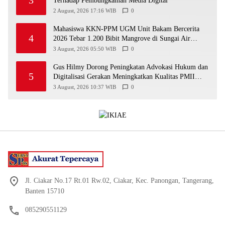
Terhadap Pembungkaman Media Digital
2 August, 2026 17:16 WIB
0
Mahasiswa KKN-PPM UGM Unit Bakam Bercerita
4
2026 Tebar 1.200 Bibit Mangrove di Sungai Air
Layang
3 August, 2026 05:50 WIB
0
Gus Hilmy Dorong Peningkatan Advokasi Hukum dan
5
Digitalisasi Gerakan Meningkatkan Kualitas PMII
DIY
3 August, 2026 10:37 WIB
0
Jl. Ciakar No.17 Rt.01 Rw.02, Ciakar, Kec. Panongan, Tangerang,
Banten 15710
085290551129