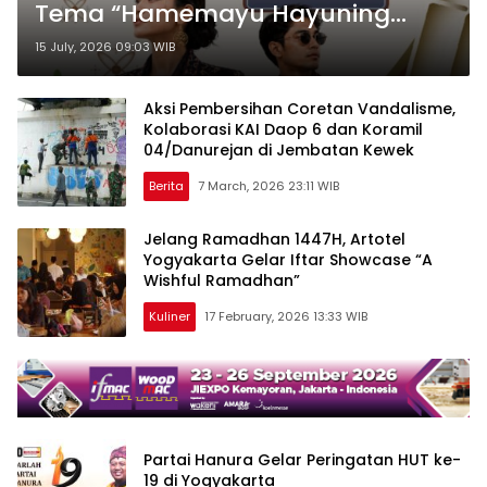
Tema “Hamemayu Hayuning
Bawana” di Yogyakarta
15 July, 2026 09:03 WIB
Aksi Pembersihan Coretan Vandalisme,
Kolaborasi KAI Daop 6 dan Koramil
04/Danurejan di Jembatan Kewek
Berita
7 March, 2026 23:11 WIB
Jelang Ramadhan 1447H, Artotel
Yogyakarta Gelar Iftar Showcase “A
Wishful Ramadhan”
Kuliner
17 February, 2026 13:33 WIB
Partai Hanura Gelar Peringatan HUT ke-
19 di Yogyakarta