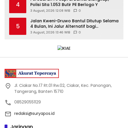
4
Polisi Sita 1.053 Butir Pil Berlogo Y
3 August, 2026 12:08 WIB
0
Jalan Kweni-Druwo Bantul Ditutup Selama
5
4 Bulan, Ini Jalur Alternatif bagi
Pengendara
3 August, 2026 13:46 WIB
0
Jl. Ciakar No.17 Rt.01 Rw.02, Ciakar, Kec. Panongan,
Tangerang, Banten 15710
085290551129
redaksi@suryapos.id
Jaringan