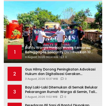
Bantu Warga Hadapi Musim Kemarau,
1
Ra’Nggagas Solidarity Distribusikan 10
Tangki Air Bersih
9 August, 2026 14:04 WIB
0
Gus Hilmy Dorong Peningkatan Advokasi
2
Hukum dan Digitalisasi Gerakan
Meningkatkan Kualitas PMII DIY
3 August, 2026 10:37 WIB
0
Bayi Laki-Laki Ditemukan di Semak Belukar
3
Pekarangan Rumah Warga di Semin, Tali
Pusar Masih Menempel
3 August, 2026 11:02 WIB
0
Peredaran Pil Sapi di Bantul Diungkap,