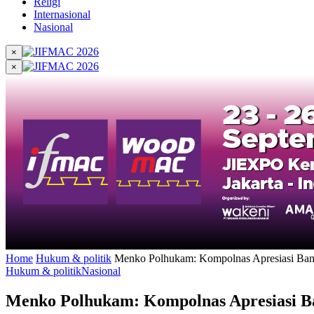
Religi
Internasional
Nasional
×
×
Home
Hukum & politik
Menko Polhukam: Kompolnas Apresiasi Bany
Hukum & politik
Nasional
Menko Polhukam: Kompolnas Apresiasi Ba