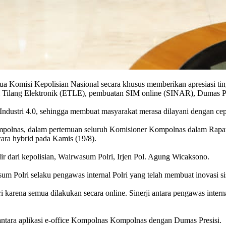
misi Kepolisian Nasional secara khusus memberikan apresiasi tinggi
i Tilang Elektronik (ETLE), pembuatan SIM online (SINAR), Dumas Pre
 Industri 4.0, sehingga membuat masyarakat merasa dilayani dengan cep
polnas, dalam pertemuan seluruh Komisioner Kompolnas dalam Rapat Ev
cara hybrid pada Kamis (19/8).
r dari kepolisian, Wairwasum Polri, Irjen Pol. Agung Wicaksono.
Polri selaku pengawas internal Polri yang telah membuat inovasi sis
karena semua dilakukan secara online. Sinerji antara pengawas interna
n antara aplikasi e-office Kompolnas Kompolnas dengan Dumas Presisi.