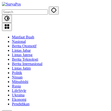
Skip
to
content
Manfaat Buah
Nasional
Berita Otomotif
Lintas Jabar
Lintas Jateng
Berita Teknologi
Berita Internasional
Lintas Jatim
Politik
Nissan
Mitsubishi
Rusia
LifeStyle
Ukraina
Ekonomi
Pendidikan