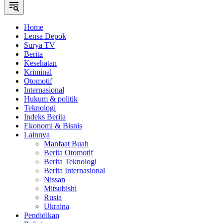
Home
Lensa Depok
Surya TV
Berita
Kesehatan
Kriminal
Otomotif
Internasional
Hukum & politik
Teknologi
Indeks Berita
Ekonomi & Bisnis
Lainnya
Manfaat Buah
Berita Otomotif
Berita Teknologi
Berita Internasional
Nissan
Mitsubishi
Rusia
Ukraina
Pendidikan