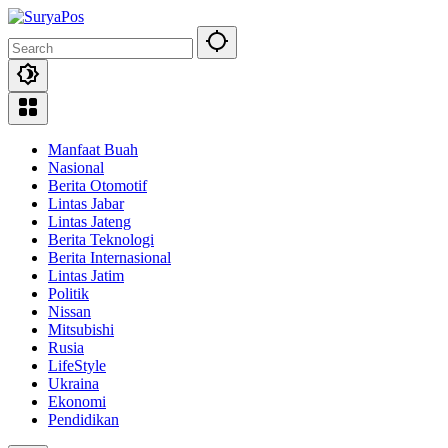
Skip
to
content
Manfaat Buah
Nasional
Berita Otomotif
Lintas Jabar
Lintas Jateng
Berita Teknologi
Berita Internasional
Lintas Jatim
Politik
Nissan
Mitsubishi
Rusia
LifeStyle
Ukraina
Ekonomi
Pendidikan