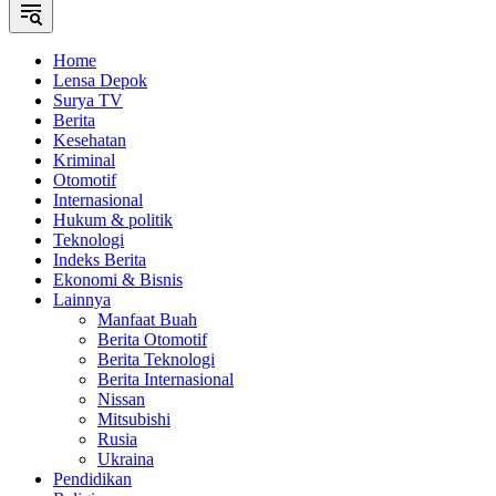
Home
Lensa Depok
Surya TV
Berita
Kesehatan
Kriminal
Otomotif
Internasional
Hukum & politik
Teknologi
Indeks Berita
Ekonomi & Bisnis
Lainnya
Manfaat Buah
Berita Otomotif
Berita Teknologi
Berita Internasional
Nissan
Mitsubishi
Rusia
Ukraina
Pendidikan