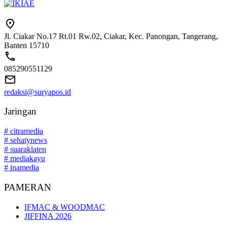
Jl. Ciakar No.17 Rt.01 Rw.02, Ciakar, Kec. Panongan, Tangerang,
Banten 15710
085290551129
redaksi@suryapos.id
Jaringan
# citramedia
# sehatynews
# suaraklaten
# mediakayu
# inamedia
PAMERAN
IFMAC & WOODMAC
JIFFINA 2026