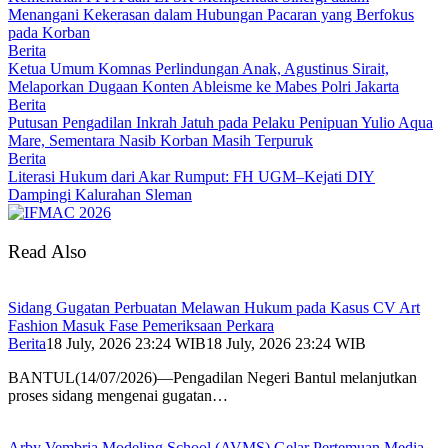
Menangani Kekerasan dalam Hubungan Pacaran yang Berfokus
pada Korban
Berita
Ketua Umum Komnas Perlindungan Anak, Agustinus Sirait,
Melaporkan Dugaan Konten Ableisme ke Mabes Polri Jakarta
Berita
Putusan Pengadilan Inkrah Jatuh pada Pelaku Penipuan Yulio Aqua
Mare, Sementara Nasib Korban Masih Terpuruk
Berita
Literasi Hukum dari Akar Rumput: FH UGM–Kejati DIY
Dampingi Kalurahan Sleman
Read Also
Sidang Gugatan Perbuatan Melawan Hukum pada Kasus CV Art
Fashion Masuk Fase Pemeriksaan Perkara
Berita
18 July, 2026 23:24 WIB
18 July, 2026 23:24 WIB
BANTUL(14/07/2026)—Pengadilan Negeri Bantul melanjutkan
proses sidang mengenai gugatan…
Arby Vembria Modeling School (AVMS) Gelar Pertemuan Media,