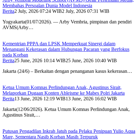
Membahas Persoalan Dunia Model Indonesia
Berita
2 July, 2026 07:24 WIB
2 July, 2026 07:31 WIB
Yogyakarta(01/07/2026). — Arby Vembria, pimpinan dan pendiri
AVMS(Arby…
Kementrian PPPA dan LPSK Memperkuat Sinergi dalam
Menangani Kekerasan dalam Hubungan Pacaran yang Berfokus
pada Korban
Berita
25 June, 2026 10:14 WIB
25 June, 2026 10:40 WIB
Jakarta (24/6) – Berkaitan dengan penanganan kasus kekerasan…
Ketua Umum Komnas Perlindungan Anak, Agustinus Sirait,
Melaporkan Dugaan Konten Ableisme ke Mabes Polri Jakarta
Berita
13 June, 2026 12:19 WIB
13 June, 2026 16:02 WIB
Jakarta(12/06/2026). Ketua Umum Komnas Perlindungan Anak,
Agustinus Sirait,…
Putusan Pengadilan Inkrah Jatuh pada Pelaku Penipuan Yulio Aqua
Mare, Sementara Nasib Korban Masih Terpuruk