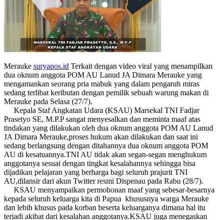
Merauke
suryapos.id
Terkait dengan video viral yang menampilkan
dua oknum anggota POM AU Lanud JA Dimara Merauke yang
mengamankan seorang pria mabuk yang dalam pengaruh miras
sedang terlibat keributan dengan pemilik sebuah warung makan di
Merauke pada Selasa (27/7).
Kepala Staf Angkatan Udara (KSAU) Marsekal TNI Fadjar
Prasetyo SE, M.P.P sangat menyesalkan dan meminta maaf atas
tindakan yang dilakukan oleh dua oknum anggota POM AU Lanud
JA Dimara Merauke,proses hukum akan dilakukan dan saat ini
sedang berlangsung dengan ditahannya dua oknum anggota POM
AU di kesatuannya.TNI AU tidak akan segan-segan menghukum
anggotanya sesuai dengan tingkat kesalahannya sehingga bisa
dijadikan pelajaran yang berharga bagi seluruh prajurit TNI
AU,dilansir dari akun Twitter resmi Dispenau pada Rabu (28/7).
KSAU menyampaikan permohonan maaf yang sebesar-besarnya
kepada seluruh keluarga kita di Papua khususnya warga Merauke
dan lebih khusus pada korban beserta keluarganya dimana hal itu
terjadi akibat dari kesalahan anggotanya.KSAU juga menegaskan