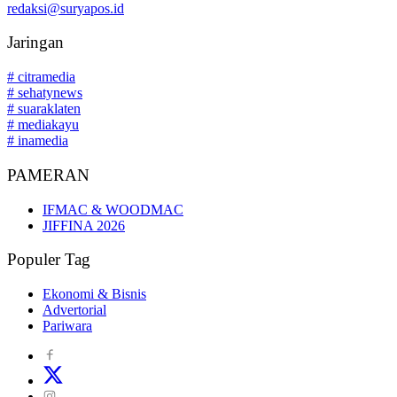
redaksi@suryapos.id
Jaringan
# citramedia
# sehatynews
# suaraklaten
# mediakayu
# inamedia
PAMERAN
IFMAC & WOODMAC
JIFFINA 2026
Populer Tag
Ekonomi & Bisnis
Advertorial
Pariwara