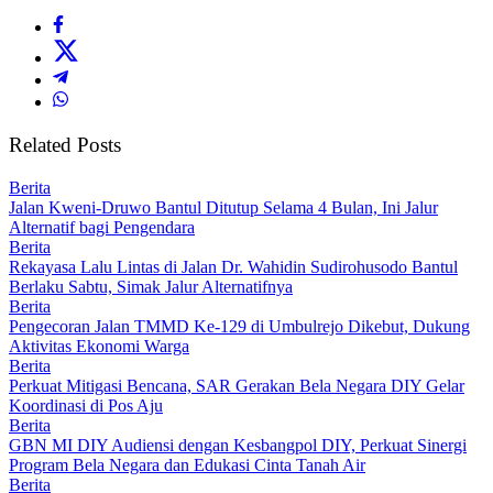
Related Posts
Berita
Jalan Kweni-Druwo Bantul Ditutup Selama 4 Bulan, Ini Jalur
Alternatif bagi Pengendara
Berita
Rekayasa Lalu Lintas di Jalan Dr. Wahidin Sudirohusodo Bantul
Berlaku Sabtu, Simak Jalur Alternatifnya
Berita
Pengecoran Jalan TMMD Ke-129 di Umbulrejo Dikebut, Dukung
Aktivitas Ekonomi Warga
Berita
Perkuat Mitigasi Bencana, SAR Gerakan Bela Negara DIY Gelar
Koordinasi di Pos Aju
Berita
GBN MI DIY Audiensi dengan Kesbangpol DIY, Perkuat Sinergi
Program Bela Negara dan Edukasi Cinta Tanah Air
Berita