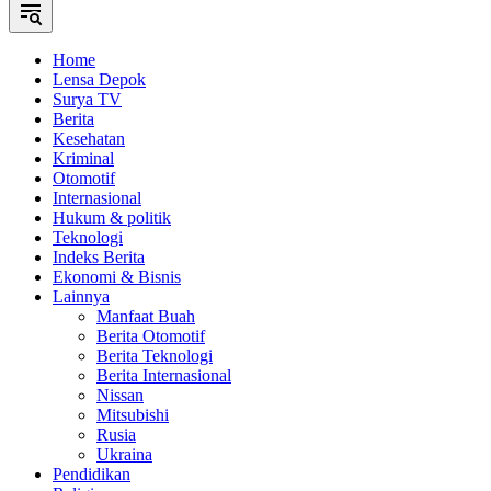
Home
Lensa Depok
Surya TV
Berita
Kesehatan
Kriminal
Otomotif
Internasional
Hukum & politik
Teknologi
Indeks Berita
Ekonomi & Bisnis
Lainnya
Manfaat Buah
Berita Otomotif
Berita Teknologi
Berita Internasional
Nissan
Mitsubishi
Rusia
Ukraina
Pendidikan