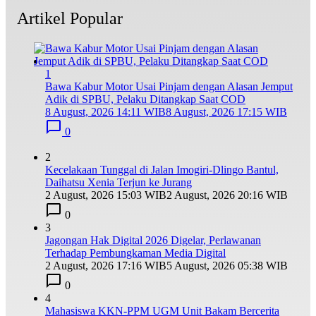
Artikel Popular
1
Bawa Kabur Motor Usai Pinjam dengan Alasan Jemput
Adik di SPBU, Pelaku Ditangkap Saat COD
8 August, 2026 14:11 WIB
8 August, 2026 17:15 WIB
0
2
Kecelakaan Tunggal di Jalan Imogiri-Dlingo Bantul,
Daihatsu Xenia Terjun ke Jurang
2 August, 2026 15:03 WIB
2 August, 2026 20:16 WIB
0
3
Jagongan Hak Digital 2026 Digelar, Perlawanan
Terhadap Pembungkaman Media Digital
2 August, 2026 17:16 WIB
5 August, 2026 05:38 WIB
0
4
Mahasiswa KKN-PPM UGM Unit Bakam Bercerita