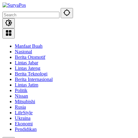
Skip
to
content
Manfaat Buah
Nasional
Berita Otomotif
Lintas Jabar
Lintas Jateng
Berita Teknologi
Berita Internasional
Lintas Jatim
Politik
Nissan
Mitsubishi
Rusia
LifeStyle
Ukraina
Ekonomi
Pendidikan