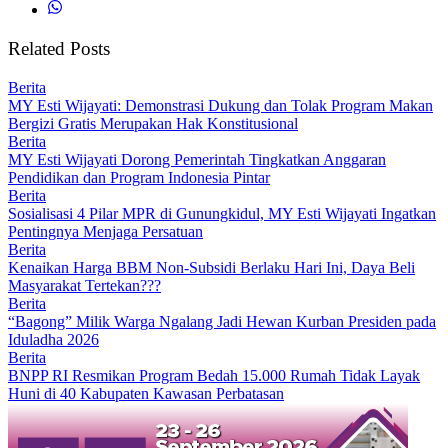
Related Posts
Berita
MY Esti Wijayati: Demonstrasi Dukung dan Tolak Program Makan
Bergizi Gratis Merupakan Hak Konstitusional
Berita
MY Esti Wijayati Dorong Pemerintah Tingkatkan Anggaran
Pendidikan dan Program Indonesia Pintar
Berita
Sosialisasi 4 Pilar MPR di Gunungkidul, MY Esti Wijayati Ingatkan
Pentingnya Menjaga Persatuan
Berita
Kenaikan Harga BBM Non-Subsidi Berlaku Hari Ini, Daya Beli
Masyarakat Tertekan???
Berita
“Bagong” Milik Warga Ngalang Jadi Hewan Kurban Presiden pada
Iduladha 2026
Berita
BNPP RI Resmikan Program Bedah 15.000 Rumah Tidak Layak
Huni di 40 Kabupaten Kawasan Perbatasan