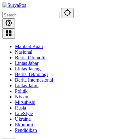
Skip
to
content
Manfaat Buah
Nasional
Berita Otomotif
Lintas Jabar
Lintas Jateng
Berita Teknologi
Berita Internasional
Lintas Jatim
Politik
Nissan
Mitsubishi
Rusia
LifeStyle
Ukraina
Ekonomi
Pendidikan