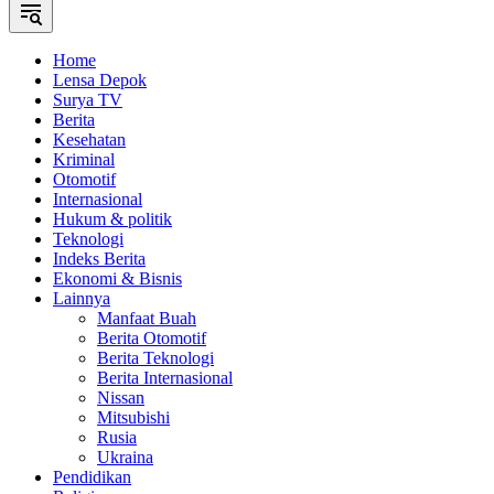
Home
Lensa Depok
Surya TV
Berita
Kesehatan
Kriminal
Otomotif
Internasional
Hukum & politik
Teknologi
Indeks Berita
Ekonomi & Bisnis
Lainnya
Manfaat Buah
Berita Otomotif
Berita Teknologi
Berita Internasional
Nissan
Mitsubishi
Rusia
Ukraina
Pendidikan