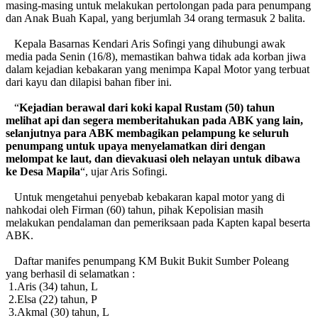
masing-masing untuk melakukan pertolongan pada para penumpang
dan Anak Buah Kapal, yang berjumlah 34 orang termasuk 2 balita.
Kepala Basarnas Kendari Aris Sofingi yang dihubungi awak
media pada Senin (16/8), memastikan bahwa tidak ada korban jiwa
dalam kejadian kebakaran yang menimpa Kapal Motor yang terbuat
dari kayu dan dilapisi bahan fiber ini.
“
Kejadian
berawal dari koki kapal Rustam (50) tahun
melihat api dan segera memberitahukan pada ABK yang lain,
selanjutnya para ABK membagikan pelampung ke seluruh
penumpang untuk upaya menyelamatkan diri dengan
melompat ke laut, dan dievakuasi oleh nelayan untuk dibawa
ke Desa Mapila
“, ujar Aris Sofingi.
Untuk mengetahui penyebab kebakaran kapal motor yang di
nahkodai oleh Firman (60) tahun, pihak Kepolisian masih
melakukan pendalaman dan pemeriksaan pada Kapten kapal beserta
ABK.
Daftar manifes penumpang KM Bukit Bukit Sumber Poleang
yang berhasil di selamatkan :
1.Aris (34) tahun, L
2.Elsa (22) tahun, P
3.Akmal (30) tahun, L