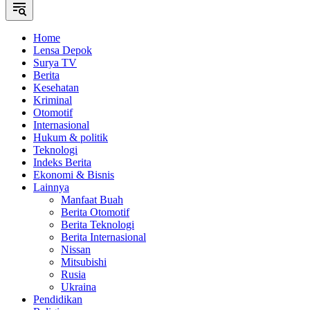
Home
Lensa Depok
Surya TV
Berita
Kesehatan
Kriminal
Otomotif
Internasional
Hukum & politik
Teknologi
Indeks Berita
Ekonomi & Bisnis
Lainnya
Manfaat Buah
Berita Otomotif
Berita Teknologi
Berita Internasional
Nissan
Mitsubishi
Rusia
Ukraina
Pendidikan