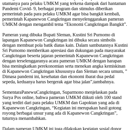
utamanya para pelaku UMKM yang terkena dampak dari hantaman
Pandemi Covid- 9, berbagai program dan stimulus diberikan
pemerintah pada para pelaku UMKM agar bisa bangkit kembali,
pemerintah Kapanewon Cangkringan menyelenggarakan pameran
UMKM dengan mengambil tema “Ekonomi Cangkringan Bangkit”.
Pameran yang dibuka Bupati Sleman, Kustini Sri Purnomo di
lapangan Kapanewon Cangkringan ini dibuka secara simbolis
dengan membuat pola batik diatas kain. Dalam sambutannya Kustini
Sri Purnomo memberikan apresiasi dan dukungan pada masyarakat
Cangkringan beserta jajaran pemerintah Kapanewon Cangkringan
dengan terselenggaranya acara pameran UMKM dengan harapan
bisa meningkatkan perekonomian serta menekan angka kemiskinan
di Kapanewon Cangkringan khususnya dan Sleman secara umum, ”
Dimasa pandemi ini, kesehatan dan ekonomi ibarat dua pedal
sepeda, keduanya harus bergerak agar bisa jalan”,tambahnya.
SementaraPanewuCangkringan, Suparmono menjelaskan pada
Surya Pos online, bahwa pameran UMKM diikuti oleh 100 stand
yang terdiri dari para pelaku UMKM dan Gapoktan yang ada di
Kapanewon Cangkringan, “Kegiatan ini merupakan hasil gotong
royong berbagai unsur yang ada di Kapanewon Cangkringan”,
tuturnya menambahkan.
Dalam pameran UMKM ini juga dilakukan kegiatan sosial donor