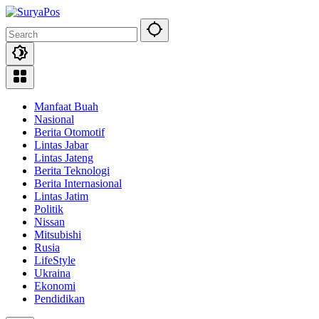
Skip
to
content
Manfaat Buah
Nasional
Berita Otomotif
Lintas Jabar
Lintas Jateng
Berita Teknologi
Berita Internasional
Lintas Jatim
Politik
Nissan
Mitsubishi
Rusia
LifeStyle
Ukraina
Ekonomi
Pendidikan