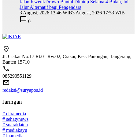
Jalan Kweni-Druwo Bantul Ditutup Selama 4 Bulan, Ini
Jalur Alternatif bagi Pengendara
3 August, 2026 13:46 WIB
3 August, 2026 17:53 WIB
0
Jl. Ciakar No.17 Rt.01 Rw.02, Ciakar, Kec. Panongan, Tangerang,
Banten 15710
085290551129
redaksi@suryapos.id
Jaringan
# citramedia
# sehatynews
# suaraklaten
# mediakayu
# inamedia