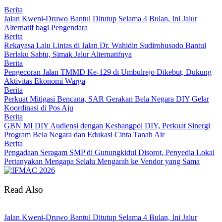
Berita
Jalan Kweni-Druwo Bantul Ditutup Selama 4 Bulan, Ini Jalur
Alternatif bagi Pengendara
Berita
Rekayasa Lalu Lintas di Jalan Dr. Wahidin Sudirohusodo Bantul
Berlaku Sabtu, Simak Jalur Alternatifnya
Berita
Pengecoran Jalan TMMD Ke-129 di Umbulrejo Dikebut, Dukung
Aktivitas Ekonomi Warga
Berita
Perkuat Mitigasi Bencana, SAR Gerakan Bela Negara DIY Gelar
Koordinasi di Pos Aju
Berita
GBN MI DIY Audiensi dengan Kesbangpol DIY, Perkuat Sinergi
Program Bela Negara dan Edukasi Cinta Tanah Air
Berita
Pengadaan Seragam SMP di Gunungkidul Disorot, Penyedia Lokal
Pertanyakan Mengapa Selalu Mengarah ke Vendor yang Sama
Read Also
Jalan Kweni-Druwo Bantul Ditutup Selama 4 Bulan, Ini Jalur