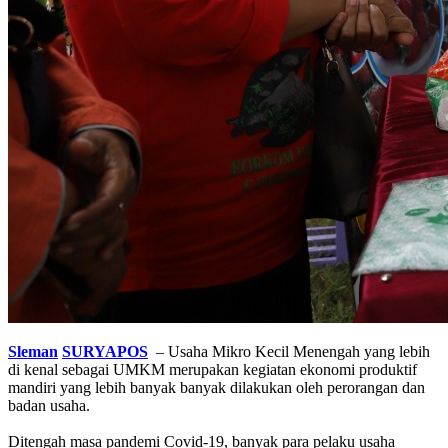
Sleman
SURYAPOS
– Usaha Mikro Kecil Menengah yang lebih
di kenal sebagai UMKM merupakan kegiatan ekonomi produktif
mandiri yang lebih banyak banyak dilakukan oleh perorangan dan
badan usaha.
Ditengah masa pandemi Covid-19, banyak para pelaku usaha