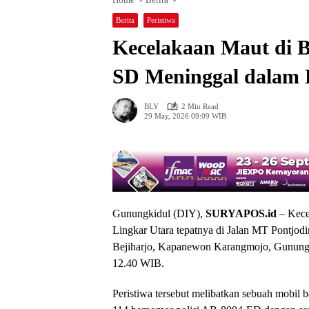
Berita
Peristiwa
Kecelakaan Maut di B
SD Meninggal dalam 
BLY
2 Min Read
29 May, 2026 09:09 WIB
Gunungkidul (DIY),
SURYAPOS.id
– Kecel
Lingkar Utara tepatnya di Jalan MT Pontjod
Bejiharjo, Kapanewon Karangmojo, Gunungki
12.40 WIB.
Peristiwa tersebut melibatkan sebuah mobil 