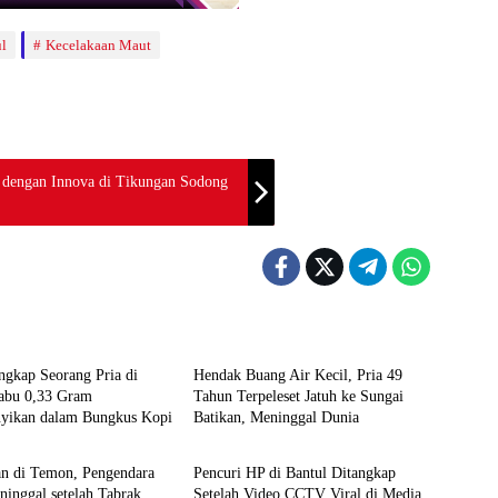
l
Kecelakaan Maut
 dengan Innova di Tikungan Sodong
Berita
ngkap Seorang Pria di
Hendak Buang Air Kecil, Pria 49
abu 0,33 Gram
Tahun Terpeleset Jatuh ke Sungai
yikan dalam Bungkus Kopi
Batikan, Meninggal Dunia
Berita
an di Temon, Pengendara
Pencuri HP di Bantul Ditangkap
inggal setelah Tabrak
Setelah Video CCTV Viral di Media