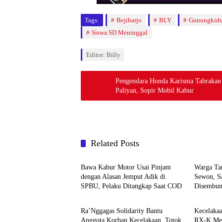
Tags:
Bejiharjo
BLY
Gunungkidu
Siswa SD Meninggal
Editor: Billy
Pengendara Honda Karisma Tabrakan
Paliyan, Sopir Mobil Kabur
Related Posts
Berita
Berita
Bawa Kabur Motor Usai Pinjam
Warga Ta
dengan Alasan Jemput Adik di
Sewon, S
SPBU, Pelaku Ditangkap Saat COD
Disembun
Berita
Berita
Ra’Nggagas Solidarity Bantu
Kecelaka
Anggota Korban Kecelakaan, Totok
RX-K Men