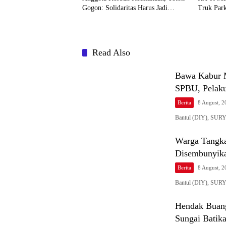
Gogon: Solidaritas Harus Jadi
Truk Park
Tindakan Nyata
Read Also
Bawa Kabur M
SPBU, Pelak
Berita
8 August, 
Bantul (DIY), SURY
Warga Tangka
Disembunyik
Berita
8 August, 
Bantul (DIY), SURY
Hendak Buang 
Sungai Batik