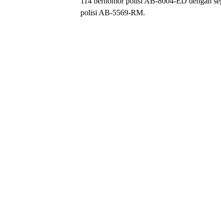
114 bernomor polisi AB-8004-ED dengan s
polisi AB-5569-RM.