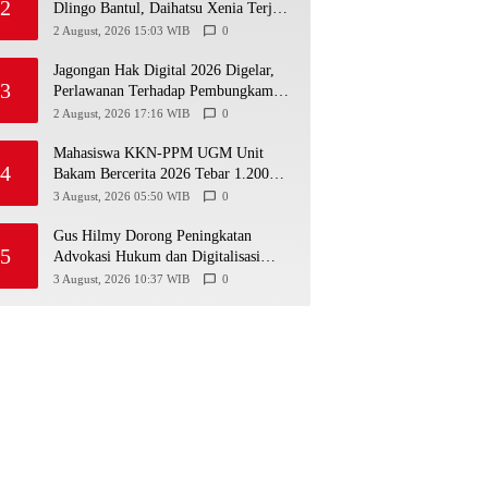
2
Dlingo Bantul, Daihatsu Xenia Terjun
ke Jurang
2 August, 2026 15:03 WIB
0
Jagongan Hak Digital 2026 Digelar,
3
Perlawanan Terhadap Pembungkaman
Media Digital
2 August, 2026 17:16 WIB
0
Mahasiswa KKN-PPM UGM Unit
4
Bakam Bercerita 2026 Tebar 1.200
Bibit Mangrove di Sungai Air Layang
3 August, 2026 05:50 WIB
0
Gus Hilmy Dorong Peningkatan
5
Advokasi Hukum dan Digitalisasi
Gerakan Meningkatkan Kualitas PMII
3 August, 2026 10:37 WIB
0
DIY