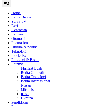
Home
Lensa Depok
Surya TV
Berita
Kesehatan
Kriminal
Otomotif
Internasional
Hukum & politik
Teknologi
Indeks Berita
Ekonomi & Bisnis
Lainnya
Manfaat Buah
Berita Otomotif
Berita Teknologi
Berita Internasional
Nissan
Mitsubishi
Rusia
Ukraina
Pendidikan