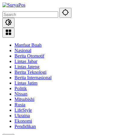
Skip
to
content
Manfaat Buah
Nasional
Berita Otomotif
Lintas Jabar
Lintas Jateng
Berita Teknologi
Berita Internasional
Lintas Jatim
Politik
Nissan
Mitsubishi
Rusia
LifeStyle
Ukraina
Ekonomi
Pendidikan