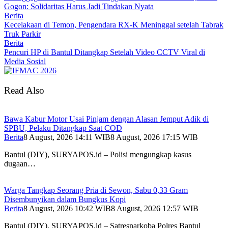
Gogon: Solidaritas Harus Jadi Tindakan Nyata
Berita
Kecelakaan di Temon, Pengendara RX-K Meninggal setelah Tabrak
Truk Parkir
Berita
Pencuri HP di Bantul Ditangkap Setelah Video CCTV Viral di
Media Sosial
Read Also
Bawa Kabur Motor Usai Pinjam dengan Alasan Jemput Adik di
SPBU, Pelaku Ditangkap Saat COD
Berita
8 August, 2026 14:11 WIB
8 August, 2026 17:15 WIB
Bantul (DIY), SURYAPOS.id – Polisi mengungkap kasus
dugaan…
Warga Tangkap Seorang Pria di Sewon, Sabu 0,33 Gram
Disembunyikan dalam Bungkus Kopi
Berita
8 August, 2026 10:42 WIB
8 August, 2026 12:57 WIB
Bantul (DIY), SURYAPOS.id – Satresnarkoba Polres Bantul