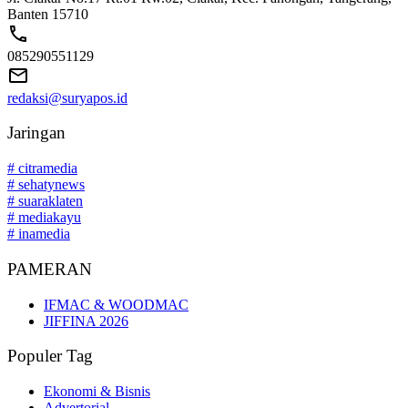
Banten 15710
085290551129
redaksi@suryapos.id
Jaringan
# citramedia
# sehatynews
# suaraklaten
# mediakayu
# inamedia
PAMERAN
IFMAC & WOODMAC
JIFFINA 2026
Populer Tag
Ekonomi & Bisnis
Advertorial