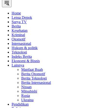
Home
Lensa Depok
Surya TV
Berita
Kesehatan
Kriminal
Otomotif
Internasional
Hukum & politik
Teknologi
Indeks Berita
Ekonomi & Bisnis
Lainnya
Manfaat Buah
Berita Otomotif
Berita Teknologi
Berita Internasional
Nissan
Mitsubishi
Rusia
Ukraina
Pendidikan