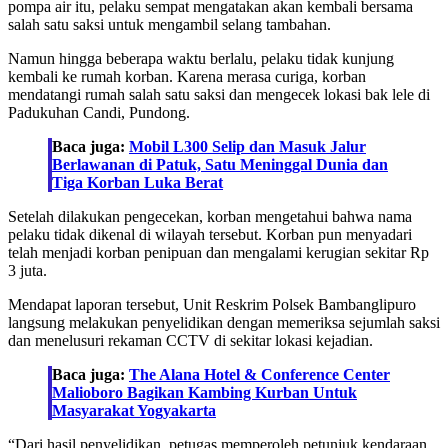
pompa air itu, pelaku sempat mengatakan akan kembali bersama
salah satu saksi untuk mengambil selang tambahan.
Namun hingga beberapa waktu berlalu, pelaku tidak kunjung
kembali ke rumah korban. Karena merasa curiga, korban
mendatangi rumah salah satu saksi dan mengecek lokasi bak lele di
Padukuhan Candi, Pundong.
Baca juga:
Mobil L300 Selip dan Masuk Jalur
Berlawanan di Patuk, Satu Meninggal Dunia dan
Tiga Korban Luka Berat
Setelah dilakukan pengecekan, korban mengetahui bahwa nama
pelaku tidak dikenal di wilayah tersebut. Korban pun menyadari
telah menjadi korban penipuan dan mengalami kerugian sekitar Rp
3 juta.
Mendapat laporan tersebut, Unit Reskrim Polsek Bambanglipuro
langsung melakukan penyelidikan dengan memeriksa sejumlah saksi
dan menelusuri rekaman CCTV di sekitar lokasi kejadian.
Baca juga:
The Alana Hotel & Conference Center
Malioboro Bagikan Kambing Kurban Untuk
Masyarakat Yogyakarta
“Dari hasil penyelidikan, petugas memperoleh petunjuk kendaraan