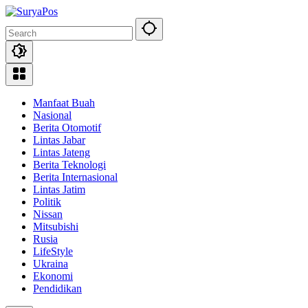
Skip
to
content
Manfaat Buah
Nasional
Berita Otomotif
Lintas Jabar
Lintas Jateng
Berita Teknologi
Berita Internasional
Lintas Jatim
Politik
Nissan
Mitsubishi
Rusia
LifeStyle
Ukraina
Ekonomi
Pendidikan