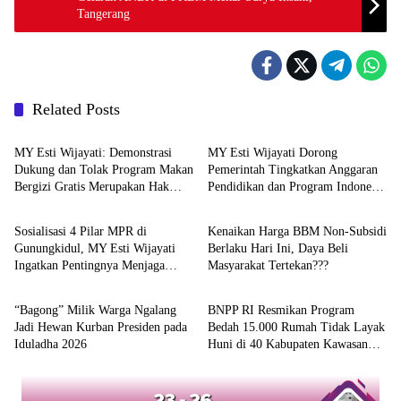
Tangerang
Related Posts
Berita
Berita
MY Esti Wijayati: Demonstrasi
MY Esti Wijayati Dorong
Dukung dan Tolak Program Makan
Pemerintah Tingkatkan Anggaran
Bergizi Gratis Merupakan Hak
Pendidikan dan Program Indonesia
Berita
Berita
Konstitusional
Pintar
Sosialisasi 4 Pilar MPR di
Kenaikan Harga BBM Non-Subsidi
Gunungkidul, MY Esti Wijayati
Berlaku Hari Ini, Daya Beli
Ingatkan Pentingnya Menjaga
Masyarakat Tertekan???
Berita
Berita
Persatuan
“Bagong” Milik Warga Ngalang
BNPP RI Resmikan Program
Jadi Hewan Kurban Presiden pada
Bedah 15.000 Rumah Tidak Layak
Iduladha 2026
Huni di 40 Kabupaten Kawasan
Perbatasan