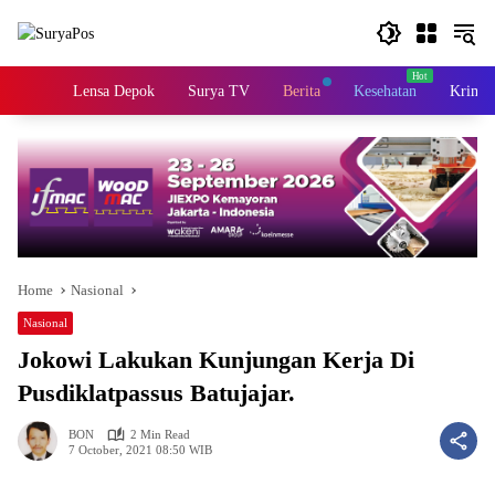
Skip
to
content
Home
Lensa Depok
Surya TV
Berita
Kesehatan
Krimin
Home
Nasional
Nasional
Jokowi Lakukan Kunjungan Kerja Di
Pusdiklatpassus Batujajar.
BON
2 Min Read
7 October, 2021 08:50 WIB