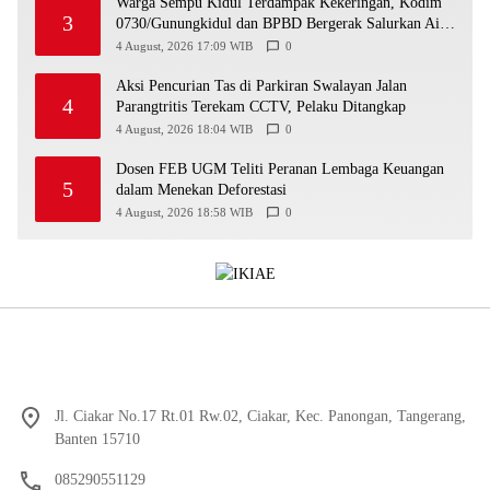
Warga Sempu Kidul Terdampak Kekeringan, Kodim
3
0730/Gunungkidul dan BPBD Bergerak Salurkan Air
Bersih
4 August, 2026 17:09 WIB
0
Aksi Pencurian Tas di Parkiran Swalayan Jalan
4
Parangtritis Terekam CCTV, Pelaku Ditangkap
4 August, 2026 18:04 WIB
0
Dosen FEB UGM Teliti Peranan Lembaga Keuangan
5
dalam Menekan Deforestasi
4 August, 2026 18:58 WIB
0
Jl. Ciakar No.17 Rt.01 Rw.02, Ciakar, Kec. Panongan, Tangerang,
Banten 15710
085290551129