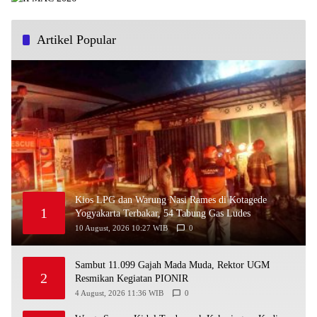
Artikel Popular
Kios LPG dan Warung Nasi Rames di Kotagede
1
Yogyakarta Terbakar, 54 Tabung Gas Ludes
10 August, 2026 10:27 WIB
0
Sambut 11.099 Gajah Mada Muda, Rektor UGM
2
Resmikan Kegiatan PIONIR
4 August, 2026 11:36 WIB
0