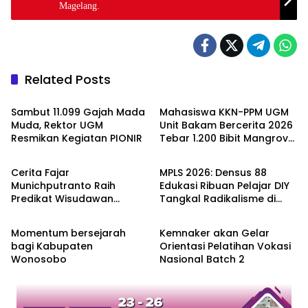
Magelang.
Related Posts
Berita
Berita
Sambut 11.099 Gajah Mada
Mahasiswa KKN-PPM UGM
Muda, Rektor UGM
Unit Bakam Bercerita 2026
Resmikan Kegiatan PIONIR
Tebar 1.200 Bibit Mangrove
Pendidikan
Berita
di Sungai Air Layang
Cerita Fajar
MPLS 2026: Densus 88
Munichputranto Raih
Edukasi Ribuan Pelajar DIY
Predikat Wisudawan
Tangkal Radikalisme di
Berita
Pendidikan
Terbaik FEB UGM dan
Media Online
Valedictorian UQ
Momentum bersejarah
Kemnaker akan Gelar
bagi Kabupaten
Orientasi Pelatihan Vokasi
Wonosobo
Nasional Batch 2