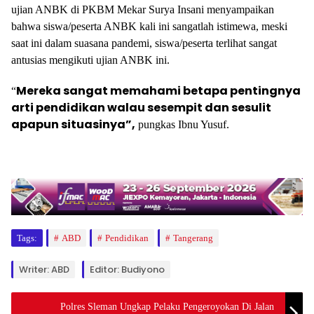
ujian ANBK di PKBM Mekar Surya Insani menyampaikan
bahwa siswa/peserta ANBK kali ini sangatlah istimewa, meski
saat ini dalam suasana pandemi, siswa/peserta terlihat sangat
antusias mengikuti ujian ANBK ini.
Mereka sangat memahami betapa pentingnya
“
arti pendidikan walau sesempit dan sesulit
apapun situasinya”,
pungkas Ibnu Yusuf.
Tags:
ABD
Pendidikan
Tangerang
Writer: ABD
Editor: Budiyono
Polres Sleman Ungkap Pelaku Pengeroyokan Di Jalan