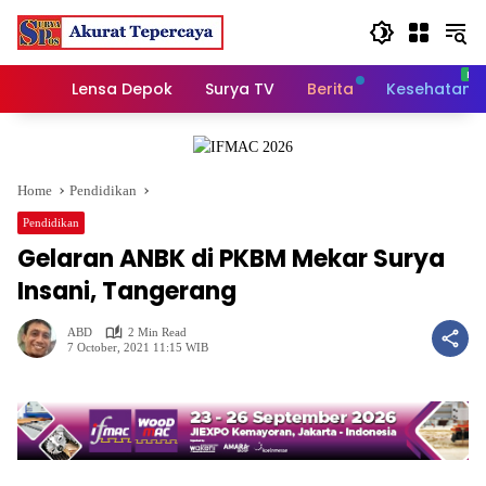
Skip
to
content
Home
Lensa Depok
Surya TV
Berita
Kesehatan
Home
Pendidikan
Pendidikan
Gelaran ANBK di PKBM Mekar Surya
Insani, Tangerang
ABD
2 Min Read
7 October, 2021 11:15 WIB