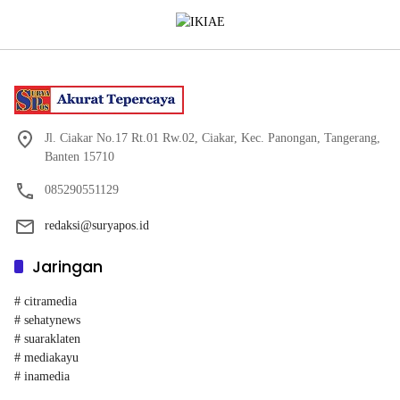
Jl. Ciakar No.17 Rt.01 Rw.02, Ciakar, Kec. Panongan, Tangerang,
Banten 15710
085290551129
redaksi@suryapos.id
Jaringan
# citramedia
# sehatynews
# suaraklaten
# mediakayu
# inamedia