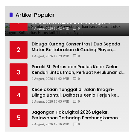
Artikel Popular
Ra’Nggagas Solidarity Bantu Anggota
1
Korban Kecelakaan, Totok Gogon:
Solidaritas Harus Jadi Tindakan Nyata
7 August, 2026 16:02 WIB
0
Diduga Kurang Konsentrasi, Dua Sepeda
2
Motor Bertabrakan di Gading Playen,
Mahasiswi Meninggal
1 August, 2026 12:29 WIB
0
Paroki St. Petrus dan Paulus Kelor Gelar
3
Kenduri Lintas Iman, Perkuat Kerukunan di
Gunungkidul
2 August, 2026 14:02 WIB
0
Kecelakaan Tunggal di Jalan Imogiri-
4
Dlingo Bantul, Daihatsu Xenia Terjun ke
Jurang
2 August, 2026 15:03 WIB
0
Jagongan Hak Digital 2026 Digelar,
5
Perlawanan Terhadap Pembungkaman
Media Digital
2 August, 2026 17:16 WIB
0