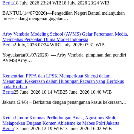
Berita
18 July, 2026 23:24 WIB
18 July, 2026 23:24 WIB
BANTUL(14/07/2026)—Pengadilan Negeri Bantul melanjutkan
proses sidang mengenai gugatan…
Arby Vembria Modeling School (AVMS) Gelar Pertemuan Media,
Membahas Persoalan Dunia Model Indonesia
Berita
2 July, 2026 07:24 WIB
2 July, 2026 07:31 WIB
Yogyakarta(01/07/2026). — Arby Vembria, pimpinan dan pendiri
AVMS(Arby…
Kementrian PPPA dan LPSK Memperkuat Sinergi dalam
Menangani Kekerasan dalam Hubungan Pacaran yang Berfokus
pada Korban
Berita
25 June, 2026 10:14 WIB
25 June, 2026 10:40 WIB
Jakarta (24/6) – Berkaitan dengan penanganan kasus kekerasan…
Ketua Umum Komnas Perlindungan Anak, Agustinus Sirait,
Melaporkan Dugaan Konten Ableisme ke Mabes Polri Jakarta
Berita
13 June, 2026 12:19 WIB
13 June, 2026 16:02 WIB