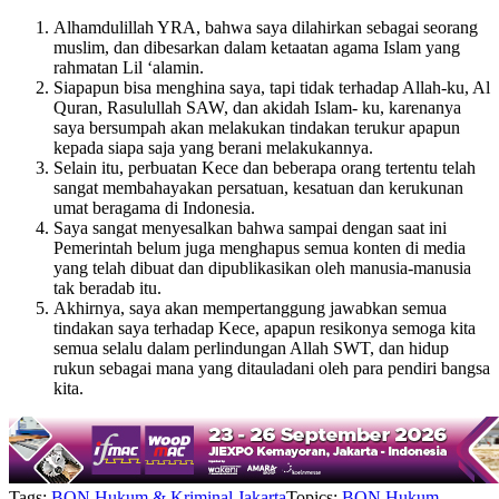
Alhamdulillah YRA, bahwa saya dilahirkan sebagai seorang
muslim, dan dibesarkan dalam ketaatan agama Islam yang
rahmatan Lil ‘alamin.
Siapapun bisa menghina saya, tapi tidak terhadap Allah-ku, Al
Quran, Rasulullah SAW, dan akidah Islam- ku, karenanya
saya bersumpah akan melakukan tindakan terukur apapun
kepada siapa saja yang berani melakukannya.
Selain itu, perbuatan Kece dan beberapa orang tertentu telah
sangat membahayakan persatuan, kesatuan dan kerukunan
umat beragama di Indonesia.
Saya sangat menyesalkan bahwa sampai dengan saat ini
Pemerintah belum juga menghapus semua konten di media
yang telah dibuat dan dipublikasikan oleh manusia-manusia
tak beradab itu.
Akhirnya, saya akan mempertanggung jawabkan semua
tindakan saya terhadap Kece, apapun resikonya semoga kita
semua selalu dalam perlindungan Allah SWT, dan hidup
rukun sebagai mana yang ditauladani oleh para pendiri bangsa
kita.
Tags:
BON
Hukum & Kriminal
Jakarta
Topics:
BON
Hukum