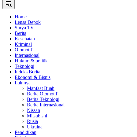
Home
Lensa Depok
Surya TV
Berita
Kesehatan
Kriminal
Otomotif
Internasional
Hukum & politik
Teknologi
Indeks Berita
Ekonomi & Bisnis
Lainnya
Manfaat Buah
Berita Otomotif
Berita Teknologi
Berita Internasional
Nissan
Mitsubishi
Rusia
Ukraina
Pendidikan