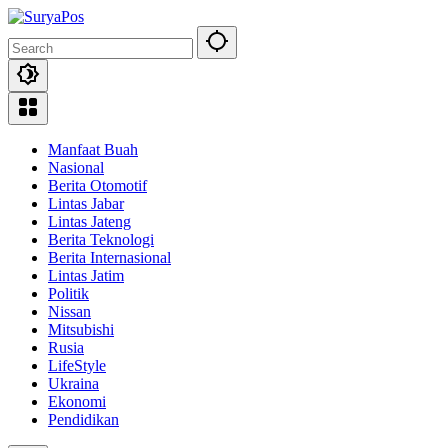
Skip
to
content
Manfaat Buah
Nasional
Berita Otomotif
Lintas Jabar
Lintas Jateng
Berita Teknologi
Berita Internasional
Lintas Jatim
Politik
Nissan
Mitsubishi
Rusia
LifeStyle
Ukraina
Ekonomi
Pendidikan