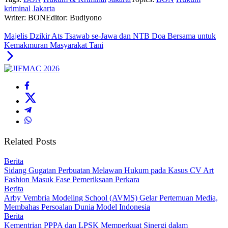
kriminal
Jakarta
Writer: BON
Editor: Budiyono
Majelis Dzikir Ats Tsawab se-Jawa dan NTB Doa Bersama untuk
Kemakmuran Masyarakat Tani
Related Posts
Berita
Sidang Gugatan Perbuatan Melawan Hukum pada Kasus CV Art
Fashion Masuk Fase Pemeriksaan Perkara
Berita
Arby Vembria Modeling School (AVMS) Gelar Pertemuan Media,
Membahas Persoalan Dunia Model Indonesia
Berita
Kementrian PPPA dan LPSK Memperkuat Sinergi dalam