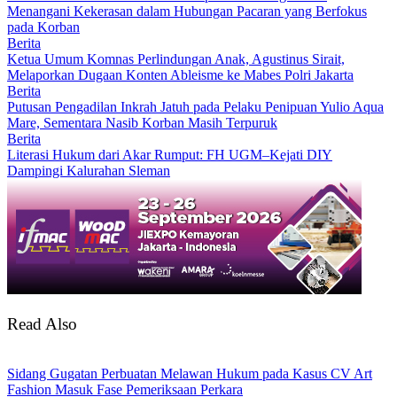
Menangani Kekerasan dalam Hubungan Pacaran yang Berfokus
pada Korban
Berita
Ketua Umum Komnas Perlindungan Anak, Agustinus Sirait,
Melaporkan Dugaan Konten Ableisme ke Mabes Polri Jakarta
Berita
Putusan Pengadilan Inkrah Jatuh pada Pelaku Penipuan Yulio Aqua
Mare, Sementara Nasib Korban Masih Terpuruk
Berita
Literasi Hukum dari Akar Rumput: FH UGM–Kejati DIY
Dampingi Kalurahan Sleman
Read Also
Sidang Gugatan Perbuatan Melawan Hukum pada Kasus CV Art
Fashion Masuk Fase Pemeriksaan Perkara