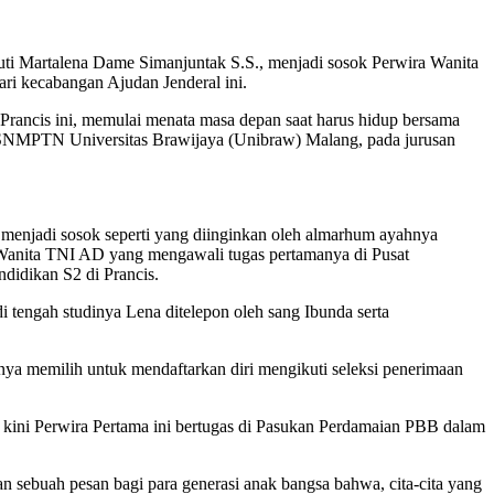
tuti Martalena Dame Simanjuntak S.S., menjadi sosok Perwira Wanita
i kecabangan Ajudan Jenderal ini.
Prancis ini, memulai menata masa depan saat harus hidup bersama
i SNMPTN Universitas Brawijaya (Unibraw) Malang, pada jurusan
 menjadi sosok seperti yang diinginkan oleh almarhum ayahnya
a Wanita TNI AD yang mengawali tugas pertamanya di Pusat
didikan S2 di Prancis.
i tengah studinya Lena ditelepon oleh sang Ibunda serta
ya memilih untuk mendaftarkan diri mengikuti seleksi penerimaan
kini Perwira Pertama ini bertugas di Pasukan Perdamaian PBB dalam
sebuah pesan bagi para generasi anak bangsa bahwa, cita-cita yang