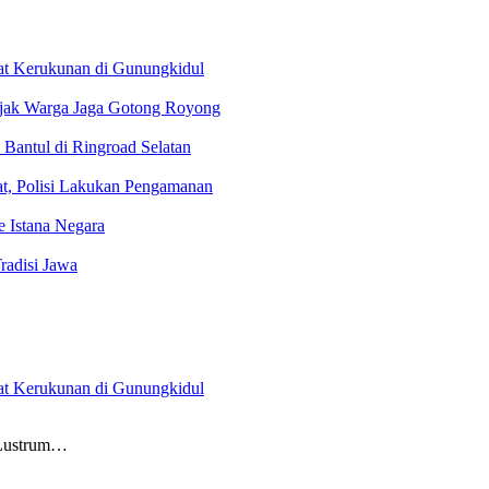
kuat Kerukunan di Gunungkidul
jak Warga Jaga Gotong Royong
 Bantul di Ringroad Selatan
at, Polisi Lakukan Pengamanan
 Istana Negara
radisi Jawa
kuat Kerukunan di Gunungkidul
 Lustrum…