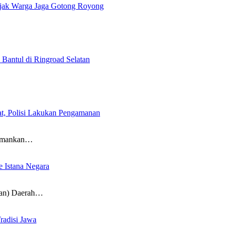
jak Warga Jaga Gotong Royong
 Bantul di Ringroad Selatan
at, Polisi Lakukan Pengamanan
gamankan…
 Istana Negara
yan) Daerah…
radisi Jawa