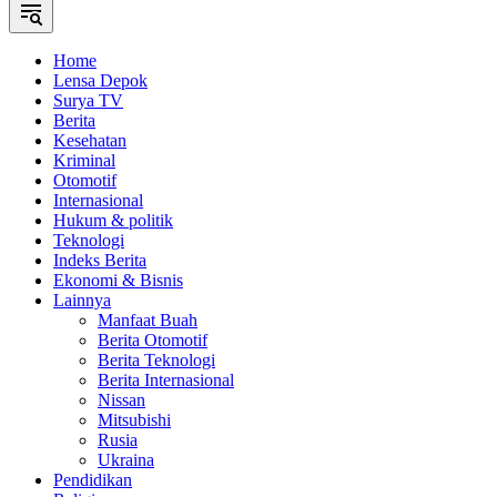
Home
Lensa Depok
Surya TV
Berita
Kesehatan
Kriminal
Otomotif
Internasional
Hukum & politik
Teknologi
Indeks Berita
Ekonomi & Bisnis
Lainnya
Manfaat Buah
Berita Otomotif
Berita Teknologi
Berita Internasional
Nissan
Mitsubishi
Rusia
Ukraina
Pendidikan