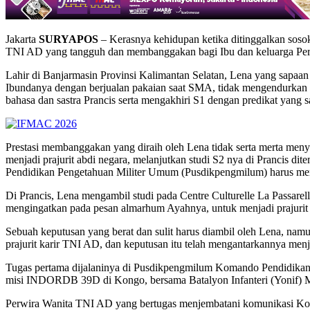
Jakarta
SURYAPOS
– Kerasnya kehidupan ketika ditinggalkan sosok
TNI AD yang tangguh dan membanggakan bagi Ibu dan keluarga Perwi
Lahir di Banjarmasin Provinsi Kalimantan Selatan, Lena yang sapaa
Ibundanya dengan berjualan pakaian saat SMA, tidak mengendurkan 
bahasa dan sastra Prancis serta mengakhiri S1 dengan predikat yan
Prestasi membanggakan yang diraih oleh Lena tidak serta merta men
menjadi prajurit abdi negara, melanjutkan studi S2 nya di Prancis
Pendidikan Pengetahuan Militer Umum (Pusdikpengmilum) harus mere
Di Prancis, Lena mengambil studi pada Centre Culturelle La Passarell
mengingatkan pada pesan almarhum Ayahnya, untuk menjadi prajurit
Sebuah keputusan yang berat dan sulit harus diambil oleh Lena, na
prajurit karir TNI AD, dan keputusan itu telah mengantarkannya menj
Tugas pertama dijalaninya di Pusdikpengmilum Komando Pendidikan 
misi INDORDB 39D di Kongo, bersama Batalyon Infanteri (Yonif)
Perwira Wanita TNI AD yang bertugas menjembatani komunikasi Koma