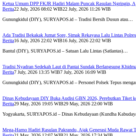
Ketua Umum DPP FKJR Hadiri Malam Puncak Rasulan Ngringin, A
Berita
22 July, 2026 08:02 WIB
22 July, 2026 11:26 WIB
Gunungkidul (DIY), SURYAPOS.id – Tradisi Bersih Dusun atau…
Ada Tradisi Bekakak Jumat Sore, Simak Rekayasa Lalu Lintas Polres
Berita
16 July, 2026 22:02 WIB
16 July, 2026 22:02 WIB
Bantul (DIY), SURYAPOS.id – Satuan Lalu Lintas (Satlantas)…
Tradisi Nyadran Sedekah Laut di Pantai Sundak Berlangsung Khidm
Berita
7 July, 2026 13:35 WIB
7 July, 2026 16:09 WIB
Gunungkidul (DIY), SURYAPOS.id – Personel Polsek Tepus men
Dinas Kebudayaan DIY Buka Audisi GBN 2026, Perebutkan Tiket ke
Berita
29 May, 2026 19:05 WIB
29 May, 2026 22:00 WIB
Yogyakarta, SURYAPOS.id – Dinas Kebudayaan (Kundha Kabuda
Mega-Harno Hadiri Rasulan Pakrandu, Ajak Generasi Muda Rawat T
Berita
21 May, 2026 12:07 WIB
21 May, 2026 17:34 WIB