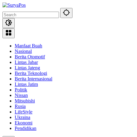
Skip
to
content
Manfaat Buah
Nasional
Berita Otomotif
Lintas Jabar
Lintas Jateng
Berita Teknologi
Berita Internasional
Lintas Jatim
Politik
Nissan
Mitsubishi
Rusia
LifeStyle
Ukraina
Ekonomi
Pendidikan