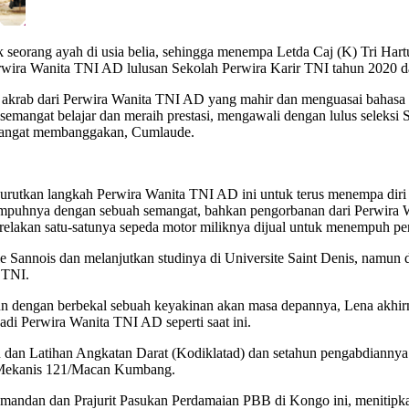
 seorang ayah di usia belia, sehingga menempa Letda Caj (K) Tri Har
ra Wanita TNI AD lulusan Sekolah Perwira Karir TNI tahun 2020 dar
n akrab dari Perwira Wanita TNI AD yang mahir dan menguasai bahasa 
semangat belajar dan meraih prestasi, mengawali dengan lulus seleks
g sangat membanggakan, Cumlaude.
yurutkan langkah Perwira Wanita TNI AD ini untuk terus menempa diri
 ditempuhnya dengan sebuah semangat, bahkan pengorbanan dari Perwir
lakan satu-satunya sepeda motor miliknya dijual untuk menempuh pen
e Sannois dan melanjutkan studinya di Universite Saint Denis, namun d
 TNI.
mun dengan berbekal sebuah keyakinan akan masa depannya, Lena akhirn
adi Perwira Wanita TNI AD seperti saat ini.
dan Latihan Angkatan Darat (Kodiklatad) dan setahun pengabdiannya 
 Mekanis 121/Macan Kumbang.
ndan dan Prajurit Pasukan Perdamaian PBB di Kongo ini, menitipkan 