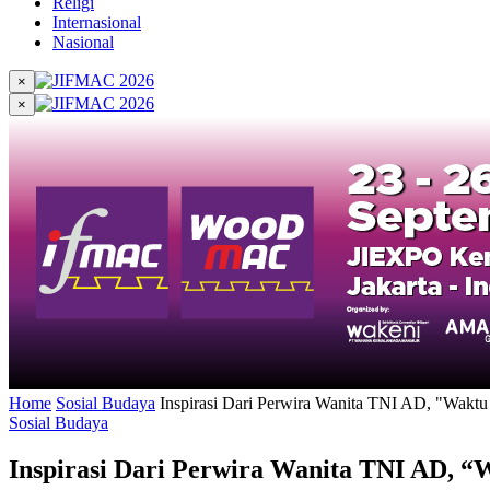
Religi
Internasional
Nasional
×
×
Home
Sosial Budaya
Inspirasi Dari Perwira Wanita TNI AD, "Wakt
Sosial Budaya
Inspirasi Dari Perwira Wanita TNI AD, 