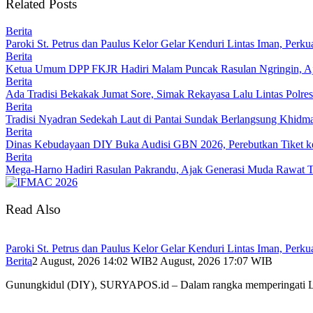
Related Posts
Berita
Paroki St. Petrus dan Paulus Kelor Gelar Kenduri Lintas Iman, Per
Berita
Ketua Umum DPP FKJR Hadiri Malam Puncak Rasulan Ngringin, A
Berita
Ada Tradisi Bekakak Jumat Sore, Simak Rekayasa Lalu Lintas Polres
Berita
Tradisi Nyadran Sedekah Laut di Pantai Sundak Berlangsung Khidm
Berita
Dinas Kebudayaan DIY Buka Audisi GBN 2026, Perebutkan Tiket ke
Berita
Mega-Harno Hadiri Rasulan Pakrandu, Ajak Generasi Muda Rawat T
Read Also
Paroki St. Petrus dan Paulus Kelor Gelar Kenduri Lintas Iman, Per
Berita
2 August, 2026 14:02 WIB
2 August, 2026 17:07 WIB
Gunungkidul (DIY), SURYAPOS.id – Dalam rangka memperingati