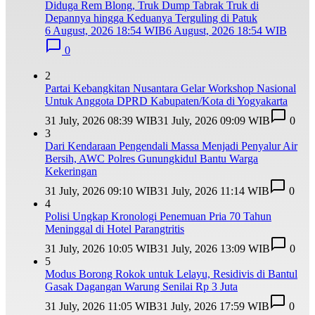
Diduga Rem Blong, Truk Dump Tabrak Truk di
Depannya hingga Keduanya Terguling di Patuk
6 August, 2026 18:54 WIB
6 August, 2026 18:54 WIB
0
2
Partai Kebangkitan Nusantara Gelar Workshop Nasional
Untuk Anggota DPRD Kabupaten/Kota di Yogyakarta
31 July, 2026 08:39 WIB
31 July, 2026 09:09 WIB
0
3
Dari Kendaraan Pengendali Massa Menjadi Penyalur Air
Bersih, AWC Polres Gunungkidul Bantu Warga
Kekeringan
31 July, 2026 09:10 WIB
31 July, 2026 11:14 WIB
0
4
Polisi Ungkap Kronologi Penemuan Pria 70 Tahun
Meninggal di Hotel Parangtritis
31 July, 2026 10:05 WIB
31 July, 2026 13:09 WIB
0
5
Modus Borong Rokok untuk Lelayu, Residivis di Bantul
Gasak Dagangan Warung Senilai Rp 3 Juta
31 July, 2026 11:05 WIB
31 July, 2026 17:59 WIB
0