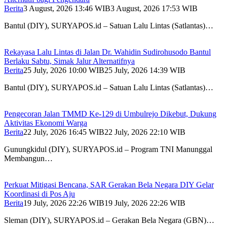
Berita
3 August, 2026 13:46 WIB
3 August, 2026 17:53 WIB
Bantul (DIY), SURYAPOS.id – Satuan Lalu Lintas (Satlantas)…
Rekayasa Lalu Lintas di Jalan Dr. Wahidin Sudirohusodo Bantul
Berlaku Sabtu, Simak Jalur Alternatifnya
Berita
25 July, 2026 10:00 WIB
25 July, 2026 14:39 WIB
Bantul (DIY), SURYAPOS.id – Satuan Lalu Lintas (Satlantas)…
Pengecoran Jalan TMMD Ke-129 di Umbulrejo Dikebut, Dukung
Aktivitas Ekonomi Warga
Berita
22 July, 2026 16:45 WIB
22 July, 2026 22:10 WIB
Gunungkidul (DIY), SURYAPOS.id – Program TNI Manunggal
Membangun…
Perkuat Mitigasi Bencana, SAR Gerakan Bela Negara DIY Gelar
Koordinasi di Pos Aju
Berita
19 July, 2026 22:26 WIB
19 July, 2026 22:26 WIB
Sleman (DIY), SURYAPOS.id – Gerakan Bela Negara (GBN)…