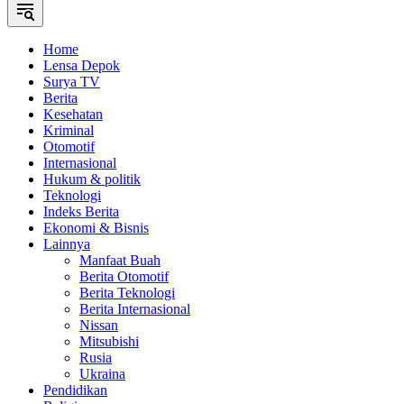
Home
Lensa Depok
Surya TV
Berita
Kesehatan
Kriminal
Otomotif
Internasional
Hukum & politik
Teknologi
Indeks Berita
Ekonomi & Bisnis
Lainnya
Manfaat Buah
Berita Otomotif
Berita Teknologi
Berita Internasional
Nissan
Mitsubishi
Rusia
Ukraina
Pendidikan