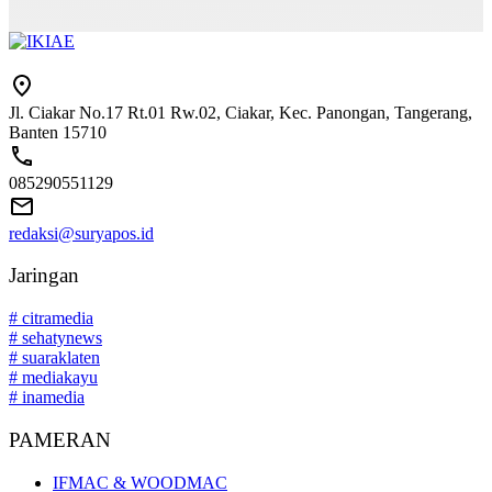
Jl. Ciakar No.17 Rt.01 Rw.02, Ciakar, Kec. Panongan, Tangerang,
Banten 15710
085290551129
redaksi@suryapos.id
Jaringan
# citramedia
# sehatynews
# suaraklaten
# mediakayu
# inamedia
PAMERAN
IFMAC & WOODMAC