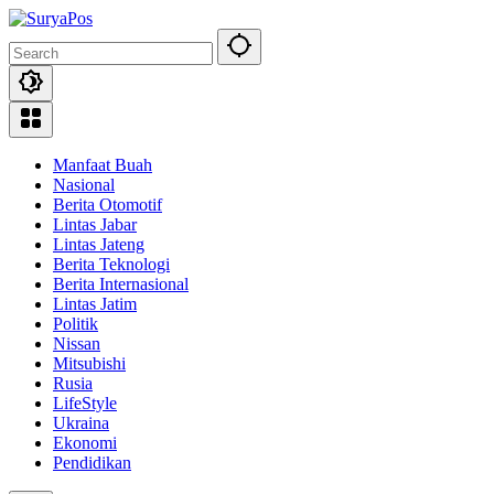
Skip
to
content
Manfaat Buah
Nasional
Berita Otomotif
Lintas Jabar
Lintas Jateng
Berita Teknologi
Berita Internasional
Lintas Jatim
Politik
Nissan
Mitsubishi
Rusia
LifeStyle
Ukraina
Ekonomi
Pendidikan