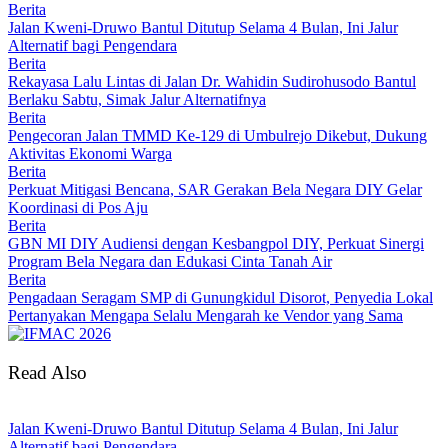
Berita
Jalan Kweni-Druwo Bantul Ditutup Selama 4 Bulan, Ini Jalur
Alternatif bagi Pengendara
Berita
Rekayasa Lalu Lintas di Jalan Dr. Wahidin Sudirohusodo Bantul
Berlaku Sabtu, Simak Jalur Alternatifnya
Berita
Pengecoran Jalan TMMD Ke-129 di Umbulrejo Dikebut, Dukung
Aktivitas Ekonomi Warga
Berita
Perkuat Mitigasi Bencana, SAR Gerakan Bela Negara DIY Gelar
Koordinasi di Pos Aju
Berita
GBN MI DIY Audiensi dengan Kesbangpol DIY, Perkuat Sinergi
Program Bela Negara dan Edukasi Cinta Tanah Air
Berita
Pengadaan Seragam SMP di Gunungkidul Disorot, Penyedia Lokal
Pertanyakan Mengapa Selalu Mengarah ke Vendor yang Sama
Read Also
Jalan Kweni-Druwo Bantul Ditutup Selama 4 Bulan, Ini Jalur
Alternatif bagi Pengendara