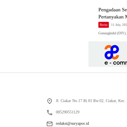
Pengadaan Se
Pertanyakan 
Berita
11 July, 20
Gunungkidul (DIY)
Jl. Ciakar No.17 Rt.01 Rw.02, Ciakar, Kec
085290551129
redaksi@suryapos.id