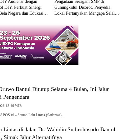
IY Audiensi dengan
Pengadaan Seragam SMP di
l DIY, Perkuat Sinergi
Gunungkidul Disorot, Penyedia
Bela Negara dan Edukasi
Lokal Pertanyakan Mengapa Selalu
ah Air
Mengarah ke Vendor yang Sama
ruwo Bantul Ditutup Selama 4 Bulan, Ini Jalur
gi Pengendara
2026 13:46 WIB
POS.id – Satuan Lalu Lintas (Satlantas)…
 Lintas di Jalan Dr. Wahidin Sudirohusodo Bantul
, Simak Jalur Alternatifnya