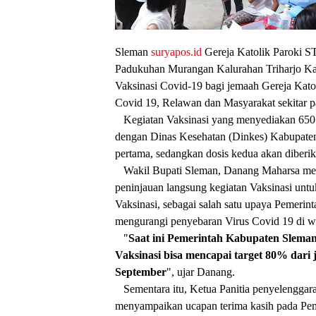
Sleman
suryapos.id
Gereja Katolik Paroki S
Padukuhan Murangan Kalurahan Triharjo K
Vaksinasi Covid-19 bagi jemaah Gereja Kato
Covid 19, Relawan dan Masyarakat sekitar p
Kegiatan Vaksinasi yang menyediakan 650 v
dengan Dinas Kesehatan (Dinkes) Kabupaten
pertama, sedangkan dosis kedua akan diberik
Wakil Bupati Sleman, Danang Maharsa men
peninjauan langsung kegiatan Vaksinasi unt
Vaksinasi, sebagai salah satu upaya Pemeri
mengurangi penyebaran Virus Covid 19 di w
"
Saat
ini Pemerintah Kabupaten Sleman
Vaksinasi bisa mencapai target 80% dar
September
", ujar Danang.
Sementara itu, Ketua Panitia penyelenggara
menyampaikan ucapan terima kasih pada Pe