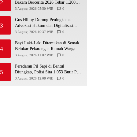
2
Bakam Bercerita 2026 Tebar 1.200
Bibit Mangrove di Sungai Air Layang
3 August, 2026 05:50 WIB
0
Gus Hilmy Dorong Peningkatan
3
Advokasi Hukum dan Digitalisasi
Gerakan Meningkatkan Kualitas PMII
3 August, 2026 10:37 WIB
0
DIY
Bayi Laki-Laki Ditemukan di Semak
4
Belukar Pekarangan Rumah Warga di
Semin, Tali Pusar Masih Menempel
3 August, 2026 11:02 WIB
0
Peredaran Pil Sapi di Bantul
5
Diungkap, Polisi Sita 1.053 Butir Pil
Berlogo Y
3 August, 2026 12:08 WIB
0