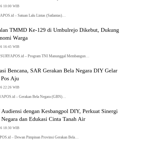
26 10:00 WIB
POS.id – Satuan Lalu Lintas (Satlantas)…
alan TMMD Ke-129 di Umbulrejo Dikebut, Dukung
onomi Warga
26 16:45 WIB
, SURYAPOS.id – Program TNI Manunggal Membangun…
gasi Bencana, SAR Gerakan Bela Negara DIY Gelar
 Pos Aju
26 22:26 WIB
YAPOS.id – Gerakan Bela Negara (GBN)…
udiensi dengan Kesbangpol DIY, Perkuat Sinergi
 Negara dan Edukasi Cinta Tanah Air
26 18:30 WIB
OS.id – Dewan Pimpinan Provinsi Gerakan Bela…