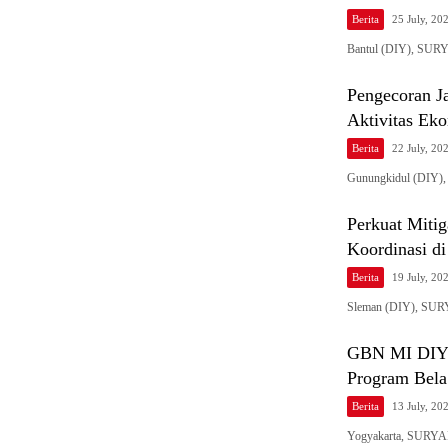
Berita
25 July, 20
Bantul (DIY), SURYA
Pengecoran J
Aktivitas Ek
Berita
22 July, 20
Gunungkidul (DIY)
Perkuat Miti
Koordinasi di
Berita
19 July, 20
Sleman (DIY), SUR
GBN MI DIY A
Program Bela
Berita
13 July, 20
Yogyakarta, SURYAP