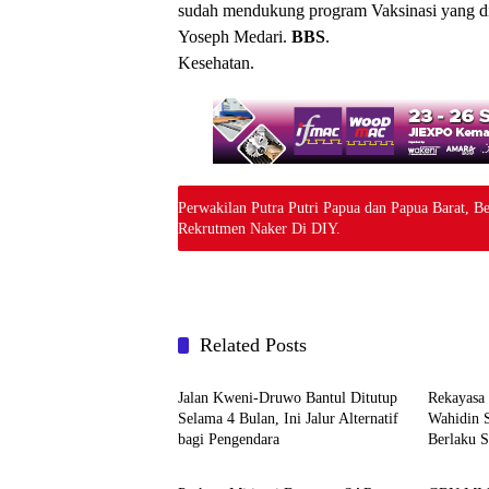
sudah mendukung program Vaksinasi yang di
Yoseph Medari.
BBS
.
Kesehatan.
Perwakilan Putra Putri Papua dan Papua Barat, B
Rekrutmen Naker Di DIY.
Related Posts
Berita
Berita
Jalan Kweni-Druwo Bantul Ditutup
Rekayasa 
Selama 4 Bulan, Ini Jalur Alternatif
Wahidin 
bagi Pengendara
Berlaku S
Berita
Berita
Alternati