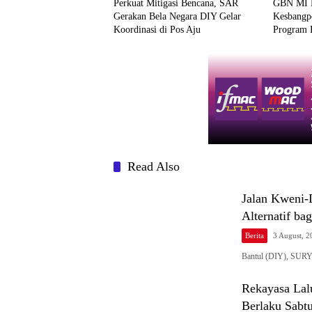
Perkuat Mitigasi Bencana, SAR
GBN MI D
Gerakan Bela Negara DIY Gelar
Kesbangpo
Koordinasi di Pos Aju
Program 
Cinta Tan
Read Also
Jalan Kweni-D
Alternatif ba
Berita
3 August, 
Bantul (DIY), SURYA
Rekayasa Lalu
Berlaku Sabtu