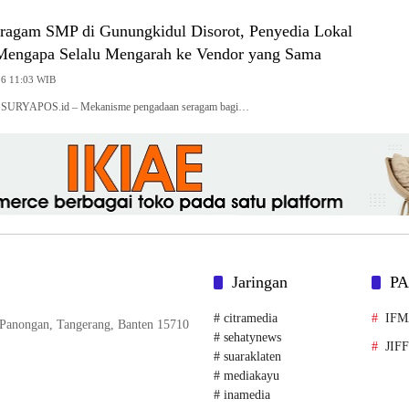
ragam SMP di Gunungkidul Disorot, Penyedia Lokal
Mengapa Selalu Mengarah ke Vendor yang Sama
26 11:03 WIB
, SURYAPOS.id – Mekanisme pengadaan seragam bagi…
Jaringan
P
# citramedia
IF
. Panongan, Tangerang, Banten 15710
# sehatynews
JIF
# suaraklaten
# mediakayu
# inamedia