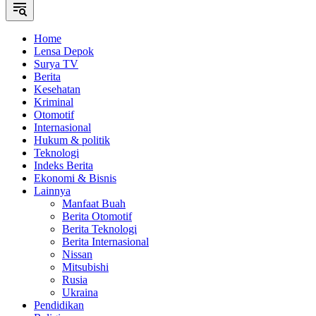
Home
Lensa Depok
Surya TV
Berita
Kesehatan
Kriminal
Otomotif
Internasional
Hukum & politik
Teknologi
Indeks Berita
Ekonomi & Bisnis
Lainnya
Manfaat Buah
Berita Otomotif
Berita Teknologi
Berita Internasional
Nissan
Mitsubishi
Rusia
Ukraina
Pendidikan