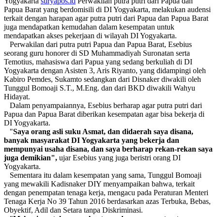
Yogyakarta
suryapos.id
Perwakilan putra putri dari Papua dan
Papua Barat yang berdomisili di DI Yogyakarta, melakukan audensi
terkait dengan harapan agar putra putri dari Papua dan Papua Barat
juga mendapatkan kemudahan dalam kesempatan untuk
mendapatkan akses pekerjaan di wilayah DI Yogyakarta.
Perwakilan dari putra putri Papua dan Papua Barat, Esebius
seorang guru honorer di SD Muhammadiyah Suronatan serta
Temotius, mahasiswa dari Papua yang sedang berkuliah di DI
Yogyakarta dengan Asisten 3, Aris Riyanto, yang didampingi oleh
Kabiro Pemdes, Sukamto sedangkan dari Disnaker diwakili oleh
Tunggul Bomoaji S.T., M.Eng. dan dari BKD diwakili Wahyu
Hidayat.
Dalam penyampaiannya, Esebius berharap agar putra putri dari
Papua dan Papua Barat diberikan kesempatan agar bisa bekerja di
DI Yogyakarta.
"
Saya
orang asli suku Asmat, dan didaerah saya disana,
banyak masyarakat DI Yogyakarta yang bekerja dan
mempunyai usaha disana, dan saya berharap rekan-rekan saya
juga demikian",
ujar Esebius yang juga beristri orang DI
Yogyakarta.
Sementara itu dalam kesempatan yang sama, Tunggul Bomoaji
yang mewakili Kadisnaker DIY menyampaikan bahwa, terkait
dengan penempatan tenaga kerja, mengacu pada Peraturan Menteri
Tenaga Kerja No 39 Tahun 2016 berdasarkan azas Terbuka, Bebas,
Obyektif, Adil dan Setara tanpa Diskriminasi.