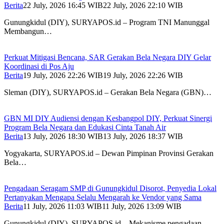
Berita
22 July, 2026 16:45 WIB
22 July, 2026 22:10 WIB
Gunungkidul (DIY), SURYAPOS.id – Program TNI Manunggal
Membangun…
Perkuat Mitigasi Bencana, SAR Gerakan Bela Negara DIY Gelar
Koordinasi di Pos Aju
Berita
19 July, 2026 22:26 WIB
19 July, 2026 22:26 WIB
Sleman (DIY), SURYAPOS.id – Gerakan Bela Negara (GBN)…
GBN MI DIY Audiensi dengan Kesbangpol DIY, Perkuat Sinergi
Program Bela Negara dan Edukasi Cinta Tanah Air
Berita
13 July, 2026 18:30 WIB
13 July, 2026 18:37 WIB
Yogyakarta, SURYAPOS.id – Dewan Pimpinan Provinsi Gerakan
Bela…
Pengadaan Seragam SMP di Gunungkidul Disorot, Penyedia Lokal
Pertanyakan Mengapa Selalu Mengarah ke Vendor yang Sama
Berita
11 July, 2026 11:03 WIB
11 July, 2026 13:09 WIB
Gunungkidul (DIY), SURYAPOS.id – Mekanisme pengadaan