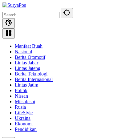
Skip
to
content
Manfaat Buah
Nasional
Berita Otomotif
Lintas Jabar
Lintas Jateng
Berita Teknologi
Berita Internasional
Lintas Jatim
Politik
Nissan
Mitsubishi
Rusia
LifeStyle
Ukraina
Ekonomi
Pendidikan