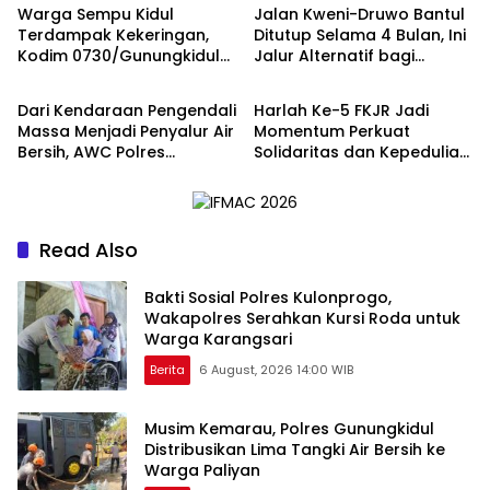
Warga Sempu Kidul
Jalan Kweni-Druwo Bantul
Terdampak Kekeringan,
Ditutup Selama 4 Bulan, Ini
Kodim 0730/Gunungkidul
Jalur Alternatif bagi
Berita
Berita
dan BPBD Bergerak
Pengendara
Salurkan Air Bersih
Dari Kendaraan Pengendali
Harlah Ke-5 FKJR Jadi
Massa Menjadi Penyalur Air
Momentum Perkuat
Bersih, AWC Polres
Solidaritas dan Kepedulian
Gunungkidul Bantu Warga
Sosial di Klaten
Kekeringan
Read Also
Bakti Sosial Polres Kulonprogo,
Wakapolres Serahkan Kursi Roda untuk
Warga Karangsari
Berita
6 August, 2026 14:00 WIB
Musim Kemarau, Polres Gunungkidul
Distribusikan Lima Tangki Air Bersih ke
Warga Paliyan