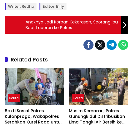
Writer: Redho
Editor: Billy
Anaknya Jadi Korban Kekerasan, Seorang Ibu
Buat Laporan ke Polres
Related Posts
Berita
Berita
Bakti Sosial Polres
Musim Kemarau, Polres
Kulonprogo, Wakapolres
Gunungkidul Distribusikan
Serahkan Kursi Roda untuk
Lima Tangki Air Bersih ke
Berita
Berita
Warga Karangsari
Warga Paliyan