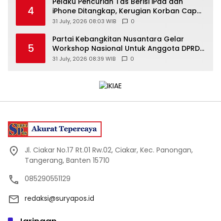
Pelaku Pencurian Tas Berisi iPad dan
4
iPhone Ditangkap, Kerugian Korban Capai
Rp25 Juta
31 July, 2026 08:03 WIB
0
Partai Kebangkitan Nusantara Gelar
5
Workshop Nasional Untuk Anggota DPRD
Kabupaten/Kota di Yogyakarta
31 July, 2026 08:39 WIB
0
Jl. Ciakar No.17 Rt.01 Rw.02, Ciakar, Kec. Panongan,
Tangerang, Banten 15710
085290551129
redaksi@suryapos.id