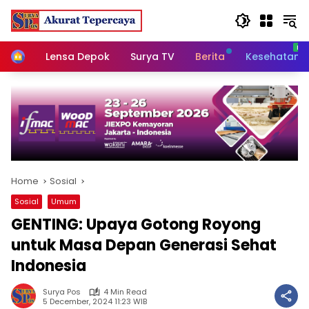
Skip
to
content
Home
Lensa Depok
Surya TV
Berita
Kesehatan
Home
Sosial
Sosial
Umum
GENTING: Upaya Gotong Royong
untuk Masa Depan Generasi Sehat
Indonesia
Surya Pos
4 Min Read
5 December, 2024 11:23 WIB