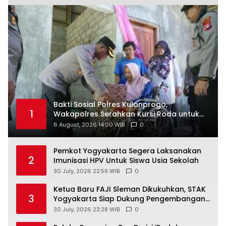
Bakti Sosial Polres Kulonprogo,
1
Wakapolres Serahkan Kursi Roda untuk
Warga Karangsari
6 August, 2026 14:00 WIB
0
Pemkot Yogyakarta Segera Laksanakan
2
Imunisasi HPV Untuk Siswa Usia Sekolah
30 July, 2026 22:59 WIB
0
Ketua Baru FAJI Sleman Dikukuhkan, STAK
3
Yogyakarta Siap Dukung Pengembangan
Arung Jeram DIY
30 July, 2026 23:28 WIB
0