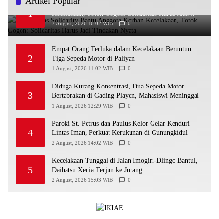
Artikel Popular
Ra’Nggagas Solidarity Bantu Anggota Korban
1
Kecelakaan, Totok Gogon: Solidaritas Harus Jadi
Tindakan Nyata
7 August, 2026 16:02 WIB
0
Empat Orang Terluka dalam Kecelakaan Beruntun
2
Tiga Sepeda Motor di Paliyan
1 August, 2026 11:02 WIB
0
Diduga Kurang Konsentrasi, Dua Sepeda Motor
3
Bertabrakan di Gading Playen, Mahasiswi Meninggal
1 August, 2026 12:29 WIB
0
Paroki St. Petrus dan Paulus Kelor Gelar Kenduri
4
Lintas Iman, Perkuat Kerukunan di Gunungkidul
2 August, 2026 14:02 WIB
0
Kecelakaan Tunggal di Jalan Imogiri-Dlingo Bantul,
5
Daihatsu Xenia Terjun ke Jurang
2 August, 2026 15:03 WIB
0