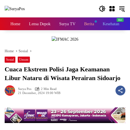
Skip
to
content
Home
Lensa Depok
Surya TV
Berita
Kesehatan
K
Home
Sosial
Sosial
Umum
Cuaca Ekstrem Polisi Jaga Keamanan
Libur Nataru di Wisata Perairan Sidoarjo
Surya Pos
2 Min Read
21 December, 2024 19:00 WIB