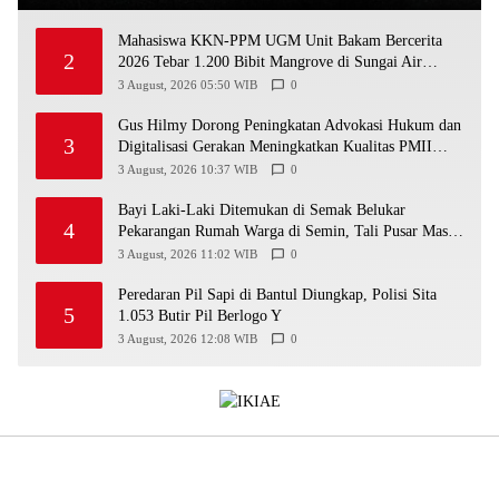
Mahasiswa KKN-PPM UGM Unit Bakam Bercerita
2
2026 Tebar 1.200 Bibit Mangrove di Sungai Air
Layang
3 August, 2026 05:50 WIB
0
Gus Hilmy Dorong Peningkatan Advokasi Hukum dan
3
Digitalisasi Gerakan Meningkatkan Kualitas PMII
DIY
3 August, 2026 10:37 WIB
0
Bayi Laki-Laki Ditemukan di Semak Belukar
4
Pekarangan Rumah Warga di Semin, Tali Pusar Masih
Menempel
3 August, 2026 11:02 WIB
0
Peredaran Pil Sapi di Bantul Diungkap, Polisi Sita
5
1.053 Butir Pil Berlogo Y
3 August, 2026 12:08 WIB
0