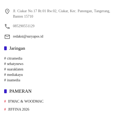
Jl. Ciakar No.17 Rt.01 Rw.02, Ciakar, Kec. Panongan, Tangerang,
Banten 15710
085290551129
redaksi@suryapos.id
Jaringan
# citramedia
# sehatynews
# suaraklaten
# mediakayu
# inamedia
PAMERAN
IFMAC & WOODMAC
JIFFINA 2026