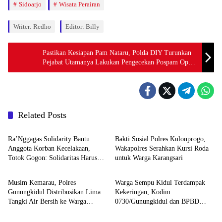
Sidoarjo
Wisata Perairan
Writer: Redho
Editor: Billy
Pastikan Kesiapan Pam Nataru, Polda DIY Turunkan
Pejabat Utamanya Lakukan Pengecekan Pospam Ops
Lilin Progo 2024
Related Posts
Berita
Berita
Ra’Nggagas Solidarity Bantu
Bakti Sosial Polres Kulonprogo,
Anggota Korban Kecelakaan,
Wakapolres Serahkan Kursi Roda
Totok Gogon: Solidaritas Harus
untuk Warga Karangsari
Berita
Berita
Jadi Tindakan Nyata
Musim Kemarau, Polres
Warga Sempu Kidul Terdampak
Gunungkidul Distribusikan Lima
Kekeringan, Kodim
Tangki Air Bersih ke Warga
0730/Gunungkidul dan BPBD
Berita
Berita
Paliyan
Bergerak Salurkan Air Bersih